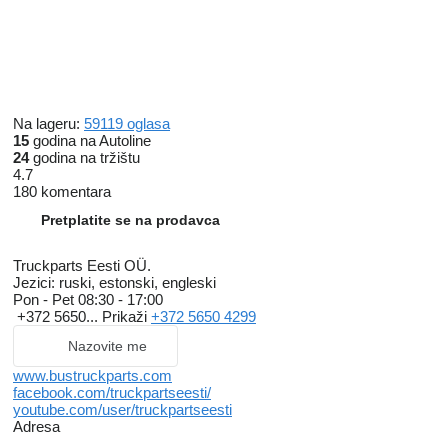
Na lageru:
59119 oglasa
15
godina na Autoline
24
godina na tržištu
4.7
180 komentara
Pretplatite se na prodavca
Truckparts Eesti OÜ.
Jezici:
ruski, estonski, engleski
Pon - Pet
08:30 - 17:00
+372 5650...
Prikaži
+372 5650 4299
Nazovite me
www.bustruckparts.com
facebook.com/truckpartseesti/
youtube.com/user/truckpartseesti
Adresa