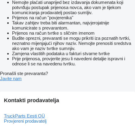
Nemojte plaćati unaprijed bez izdavanja dokumenata koji
potvrđuju postupak prijenosa novca, ako vam je tijekom
komuniciranja prodavatelj postao sumljiv.
Prijenos na račun "povjerenika"
Takav zahtjev treba biti alarmantan, najvjerojatnije
komunicirate s prevarantom.
Prijenos na račun tvrtke s sličnim imenom
Budite oprezni, prevaranti se mogu prikriti iza poznatih tvrtki,
neznatno mijenjajući njihov naziv. Nemojte prenositi sredstva
ako vam je naziv tvrtke sumnjiv.
Zamjena vlastitih podataka u fakturi stvarne tvrtke
Prije prijenosa, provjerite jesu li navedeni detaljie ispravni i
odnose li se na navedenu tvrtku.
Pronašli ste prevaranta?
Javite nam
Kontakti prodavatelja
TruckParts Eesti OÜ
Provjereni prodavatelj