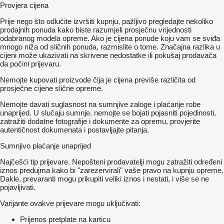
Provjera cijena
Prije nego što odlučite izvršiti kupnju, pažljivo pregledajte nekoliko
prodajnih ponuda kako biste razumjeli prosječnu vrijednosti
odabranog modela opreme. Ako je cijena ponude koju vam se sviđa
mnogo niža od sličnih ponuda, razmislite o tome. Značajna razlika u
cijeni može ukazivati ​​na skrivene nedostatke ili pokušaj prodavača
da počini prijevaru.
Nemojte kupovati proizvode čija je cijena previše različita od
prosječne cijene slične opreme.
Nemojte davati suglasnost na sumnjive zaloge i plaćanje robe
unaprijed. U slučaju sumnje, nemojte se bojati pojasniti pojedinosti,
zatražiti dodatne fotografije i dokumente za opremu, provjerite
autentičnost dokumenata i postavljajte pitanja.
Sumnjivo plaćanje unaprijed
Najčešći tip prijevare. Nepošteni prodavatelji mogu zatražiti određeni
iznos predujma kako bi "zarezervirali" vaše pravo na kupnju opreme.
Dakle, prevaranti mogu prikupiti veliki iznos i nestati, i više se ne
pojavljivati.
Varijante ovakve prijevare mogu uključivati:
Prijenos pretplate na karticu