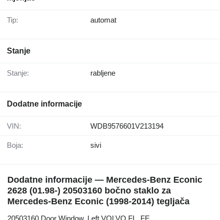
Tip:
automat
Stanje
Stanje:
rabljene
Dodatne informacije
VIN:
WDB9576601V213194
Boja:
sivi
Dodatne informacije — Mercedes-Benz Econic
2628 (01.98-) 20503160 bočno staklo za
Mercedes-Benz Econic (1998-2014) tegljača
20503160 Door Window, Left VOLVO FL, FE