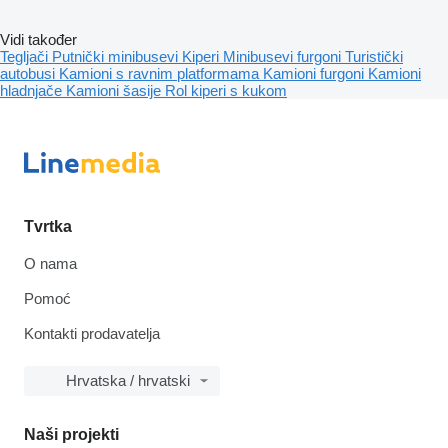
Vidi također
Tegljači
Putnički minibusevi
Kiperi
Minibusevi furgoni
Turistički
autobusi
Kamioni s ravnim platformama
Kamioni furgoni
Kamioni
hladnjače
Kamioni šasije
Rol kiperi s kukom
Tvrtka
O nama
Pomoć
Kontakti prodavatelja
Hrvatska / hrvatski
Naši projekti