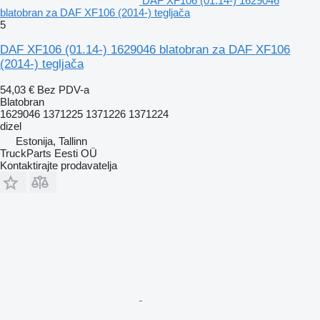
DAF XF106 (01.14-) 1629046
blatobran za DAF XF106 (2014-) tegljača
5
DAF XF106 (01.14-) 1629046 blatobran za DAF XF106
(2014-) tegljača
54,03 €
Bez PDV-a
Blatobran
1629046 1371225 1371226 1371224
dizel
Estonija, Tallinn
TruckParts Eesti OÜ
Kontaktirajte prodavatelja