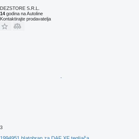
DEZSTORE S.R.L.
14
godina na Autoline
Kontaktirajte prodavatelja
3
1994951 blatobran za DAF XF tegljača