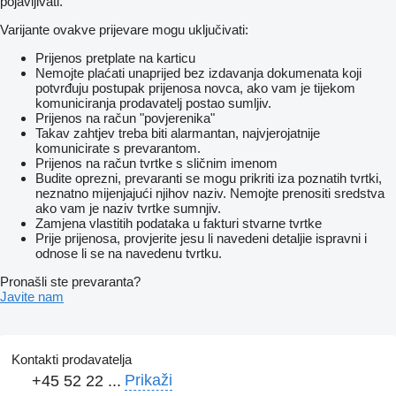
pojavljivati.
Varijante ovakve prijevare mogu uključivati:
Prijenos pretplate na karticu
Nemojte plaćati unaprijed bez izdavanja dokumenata koji
potvrđuju postupak prijenosa novca, ako vam je tijekom
komuniciranja prodavatelj postao sumljiv.
Prijenos na račun "povjerenika"
Takav zahtjev treba biti alarmantan, najvjerojatnije
komunicirate s prevarantom.
Prijenos na račun tvrtke s sličnim imenom
Budite oprezni, prevaranti se mogu prikriti iza poznatih tvrtki,
neznatno mijenjajući njihov naziv. Nemojte prenositi sredstva
ako vam je naziv tvrtke sumnjiv.
Zamjena vlastitih podataka u fakturi stvarne tvrtke
Prije prijenosa, provjerite jesu li navedeni detaljie ispravni i
odnose li se na navedenu tvrtku.
Pronašli ste prevaranta?
Javite nam
Kontakti prodavatelja
Prikaži
+45 52 22 ...