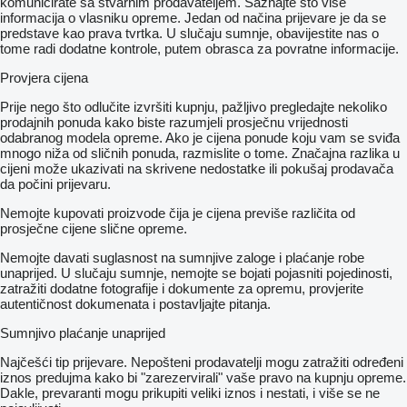
komunicirate sa stvarnim prodavateljem. Saznajte što više
informacija o vlasniku opreme. Jedan od načina prijevare je da se
predstave kao prava tvrtka. U slučaju sumnje, obavijestite nas o
tome radi dodatne kontrole, putem obrasca za povratne informacije.
Provjera cijena
Prije nego što odlučite izvršiti kupnju, pažljivo pregledajte nekoliko
prodajnih ponuda kako biste razumjeli prosječnu vrijednosti
odabranog modela opreme. Ako je cijena ponude koju vam se sviđa
mnogo niža od sličnih ponuda, razmislite o tome. Značajna razlika u
cijeni može ukazivati ​​na skrivene nedostatke ili pokušaj prodavača
da počini prijevaru.
Nemojte kupovati proizvode čija je cijena previše različita od
prosječne cijene slične opreme.
Nemojte davati suglasnost na sumnjive zaloge i plaćanje robe
unaprijed. U slučaju sumnje, nemojte se bojati pojasniti pojedinosti,
zatražiti dodatne fotografije i dokumente za opremu, provjerite
autentičnost dokumenata i postavljajte pitanja.
Sumnjivo plaćanje unaprijed
Najčešći tip prijevare. Nepošteni prodavatelji mogu zatražiti određeni
iznos predujma kako bi "zarezervirali" vaše pravo na kupnju opreme.
Dakle, prevaranti mogu prikupiti veliki iznos i nestati, i više se ne