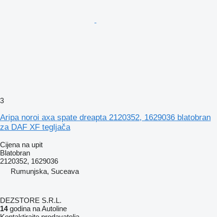
3
Aripa noroi axa spate dreapta 2120352, 1629036 blatobran
za DAF XF tegljača
Cijena na upit
Blatobran
2120352, 1629036
Rumunjska, Suceava
DEZSTORE S.R.L.
14
godina na Autoline
Kontaktirajte prodavatelja