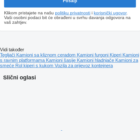
Klikom pristajete na našu
politiku privatnosti
i
korisnički ugovor
.
Vaši osobni podaci bit će obrađeni u svrhu davanja odgovora na
vaš zahtjev.
Vidi također
Tegljači
Kamioni sa kliznom ceradom
Kamioni furgoni
Kiperi
Kamioni
s ravnim platformama
Kamioni šasije
Kamioni hladnjače
Kamioni za
smeće
Rol kiperi s kukom
Vozila za prijevoz kontejnera
Slični oglasi