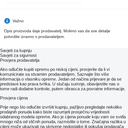
Važno
Opis proizvoda daje prodavatelj. Molimo vas da sve detalje
potvrdite izravno s prodavateljem.
Savjeti za kupnju
Savjeti za sigurnost
Provjera prodavatelja
Ako odlučite kupiti opremu po niskoj cijeni, provjerite da li vi
komunicirate sa stvarnim prodavateljem. Saznajte što više
informacija o vlasniku opreme. Jedan od načina prijevare je da se
predstave kao prava tvrtka. U slučaju sumnje, obavijestite nas o
tome radi dodatne kontrole, putem obrasca za povratne informacije.
Provjera cijena
Prije nego što odlučite izvršiti kupnju, pažljivo pregledajte nekoliko
prodajnih ponuda kako biste razumjeli prosječnu vrijednosti
odabranog modela opreme. Ako je cijena ponude koju vam se sviđa
mnogo niža od sličnih ponuda, razmislite o tome. Značajna razlika u
cijeni može ukazivati ​​na skrivene nedostatke ili pokušaj prodavača