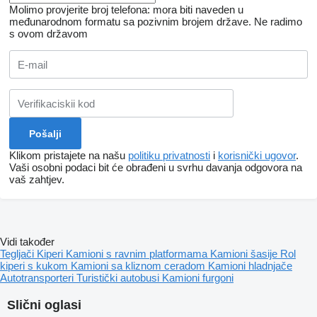
Molimo provjerite broj telefona: mora biti naveden u
međunarodnom formatu sa pozivnim brojem države.
Ne radimo
s ovom državom
Klikom pristajete na našu
politiku privatnosti
i
korisnički ugovor
.
Vaši osobni podaci bit će obrađeni u svrhu davanja odgovora na
vaš zahtjev.
Vidi također
Tegljači
Kiperi
Kamioni s ravnim platformama
Kamioni šasije
Rol
kiperi s kukom
Kamioni sa kliznom ceradom
Kamioni hladnjače
Autotransporteri
Turistički autobusi
Kamioni furgoni
Slični oglasi