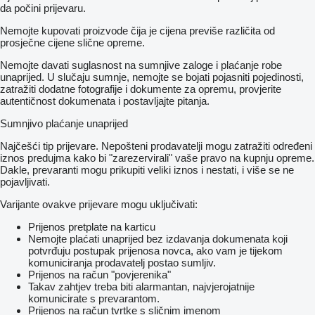
da počini prijevaru.
Nemojte kupovati proizvode čija je cijena previše različita od
prosječne cijene slične opreme.
Nemojte davati suglasnost na sumnjive zaloge i plaćanje robe
unaprijed. U slučaju sumnje, nemojte se bojati pojasniti pojedinosti,
zatražiti dodatne fotografije i dokumente za opremu, provjerite
autentičnost dokumenata i postavljajte pitanja.
Sumnjivo plaćanje unaprijed
Najčešći tip prijevare. Nepošteni prodavatelji mogu zatražiti određeni
iznos predujma kako bi "zarezervirali" vaše pravo na kupnju opreme.
Dakle, prevaranti mogu prikupiti veliki iznos i nestati, i više se ne
pojavljivati.
Varijante ovakve prijevare mogu uključivati:
Prijenos pretplate na karticu
Nemojte plaćati unaprijed bez izdavanja dokumenata koji
potvrđuju postupak prijenosa novca, ako vam je tijekom
komuniciranja prodavatelj postao sumljiv.
Prijenos na račun "povjerenika"
Takav zahtjev treba biti alarmantan, najvjerojatnije
komunicirate s prevarantom.
Prijenos na račun tvrtke s sličnim imenom