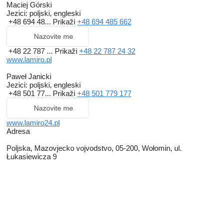
Maciej Górski
Jezici:
poljski, engleski
+48 694 48...
Prikaži
+48 694 485 662
Nazovite me
+48 22 787 ...
Prikaži
+48 22 787 24 32
www.lamiro.pl
Paweł Janicki
Jezici:
poljski, engleski
+48 501 77...
Prikaži
+48 501 779 177
Nazovite me
www.lamiro24.pl
Adresa
Poljska, Mazovjecko vojvodstvo, 05-200, Wołomin, ul.
Łukasiewicza 9