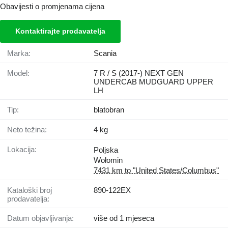
Obavijesti o promjenama cijena
Kontaktirajte prodavatelja
Marka:
Scania
Model:
7 R / S (2017-) NEXT GEN
UNDERCAB MUDGUARD UPPER
LH
Tip:
blatobran
Neto težina:
4 kg
Lokacija:
Poljska
Wołomin
7431 km to "United States/Columbus"
Kataloški broj
890-122EX
prodavatelja:
Datum objavljivanja:
više od 1 mjeseca