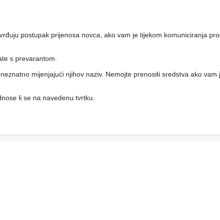
vrđuju postupak prijenosa novca, ako vam je tijekom komuniciranja pro
rate s prevarantom.
i, neznatno mijenjajući njihov naziv. Nemojte prenositi sredstva ako vam j
 odnose li se na navedenu tvrtku.