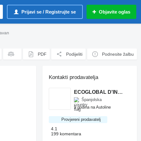
Prijavi se / Registrujte se
Objavite oglas
avan
PDF
Podijeliti
Podnesite žalbu
Kontakti prodavatelja
ECOGLOBAL D'INVERSIONS 21, S.L.U.
Španjolska
9 godina na Autoline
Provjereni prodavatelj
4.1
199 komentara