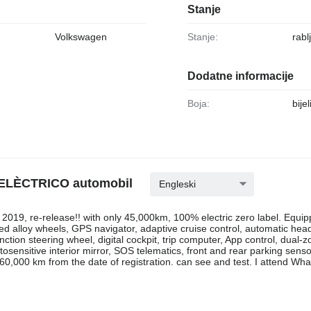
Stanje
Volkswagen
Stanje:
rabl
Dodatne informacije
Boja:
bijel
 ELÈCTRICO automobil
Engleski
019, re-release!! with only 45,000km, 100% electric zero label. Equip
d alloy wheels, GPS navigator, adaptive cruise control, automatic head
unction steering wheel, digital cockpit, trip computer, App control, dual-z
otosensitive interior mirror, SOS telematics, front and rear parking sens
160,000 km from the date of registration. can see and test. I attend Wh