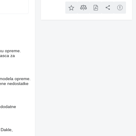
niku opreme.
rasca za
og modela opreme.
vene nedostatke
i dodatne
 Dakle,