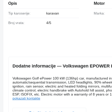
Opis
Motor
Tip karoserije:
karavan
Marka:
Broj vrata:
4/5
Dodatne informacije — Volkswagen EPOWER
Volkswagen Golf ePower 100 kW (136hp) car, manufactured in 2
automatic/sequential transmission, LED headlights, 90% wheele
ignition, rain sensor, electric and heated folding mirrors, multif
climate control, electric handbrake with Autohold hill assist, ph
ESP, ISOFIX, etc. Electric motor with a warranty of 8 years or 
pokazati kontakte