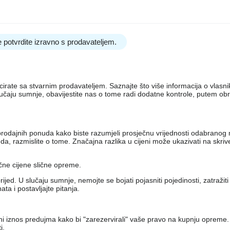
 potvrdite izravno s prodavateljem.
nicirate sa stvarnim prodavateljem. Saznajte što više informacija o vlas
lučaju sumnje, obavijestite nas o tome radi dodatne kontrole, putem ob
iko prodajnih ponuda kako biste razumjeli prosječnu vrijednosti odabran
, razmislite o tome. Značajna razlika u cijeni može ukazivati ​​na skri
ečne cijene slične opreme.
jed. U slučaju sumnje, nemojte se bojati pojasniti pojedinosti, zatražit
a i postavljajte pitanja.
eni iznos predujma kako bi "zarezervirali" vaše pravo na kupnju opreme.
i.