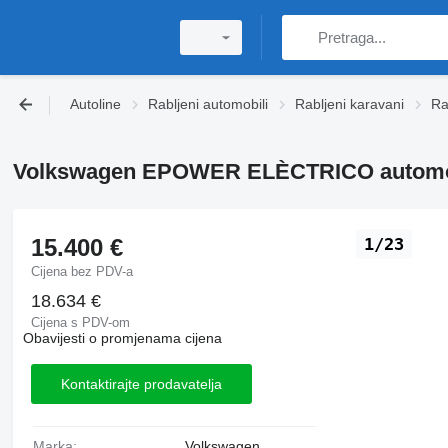
Autoline
Rabljeni automobili
Rabljeni karavani
Ra
Volkswagen EPOWER ELÈCTRICO automo
15.400 €
1/23
Cijena bez PDV-a
18.634 €
Cijena s PDV-om
Obavijesti o promjenama cijena
Kontaktirajte prodavatelja
Marka:
Volkswagen