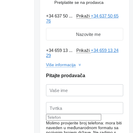
Pretplatite se na prodavca
+34 637 50 ...
Prikaži
+34 637 50 65
76
Nazovite me
+34 659 13 ...
Prikaži
+34 659 13 24
29
Više informacija
Pitajte prodavača
Molimo provjerite broj telefona: mora biti
naveden u međunarodnom formatu sa
pozivnim brojem države.
Ne radimo s