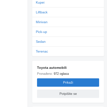
Kupei
Liftback
Minivan
Pick-up
Sedan
Terenac
Toyota automobili
Pronađeno:
972 oglasa
Prikaži
Potpišite se