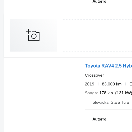
Autorro
Apskate Rīgā
Zvaniet vai rakstiet (WhatsApp)
Toyota RAV4 2.5 Hyb
Crossover
2019
83.000 km
E
Snaga
178 k.s. (131 kW
Slovačka, Stará Turá
Autorro