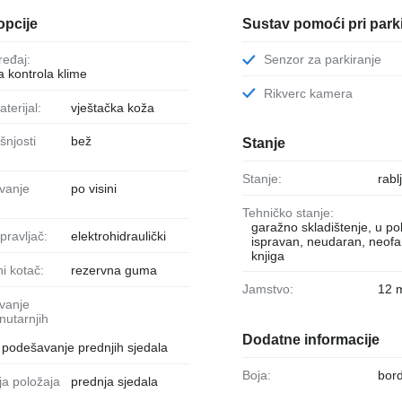
opcije
Sustav pomoći pri park
uređaj:
Senzor za parkiranje
 kontrola klime
Rikverc kamera
aterijal:
vještačka koža
bež
Stanje
Stanje:
rabl
po visini
Tehničko stanje:
garažno skladištenje, u pok
upravljač:
elektrohidraulički
ispravan, neudaran, neofa
knjiga
ni kotač:
rezervna guma
Jamstvo:
12 
nutarnjih
:
Dodatne informacije
o podešavanje prednjih sjedala
Boja:
bor
prednja sjedala
: