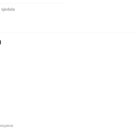
je sjedala
l
енщина