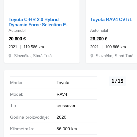
Toyota C-HR 2.0 Hybrid
Toyota RAV4 CVT/1
Dynamic Force Selection E-
CVT
Automobil
Automobil
20.600 €
26.200 €
2021
119.586 km
2021
100.866 km
Slovačka, Stará Turá
Slovačka, Stará Turá
1/15
Marka:
Toyota
Model:
RAV4
Tip:
crossover
Godina proizvodnje:
2020
Kilometraža:
86.000 km