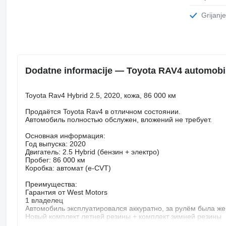
Grijan
Dodatne informacije — Toyota RAV4 automobi
Toyota Rav4 Hybrid 2.5, 2020, кожа, 86 000 км
Продаётся Toyota Rav4 в отличном состоянии.
Автомобиль полностью обслужен, вложений не требует.
Основная информация:
Год выпуска: 2020
Двигатель: 2.5 Hybrid (бензин + электро)
Пробег: 86 000 км
Коробка: автомат (e-CVT)
Преимущества:
Гарантия от West Motors
1 владелец
Автомобиль эксплуатировался аккуратно, за рулём была ж
Новый комплект летней резины + комплект зимней резины