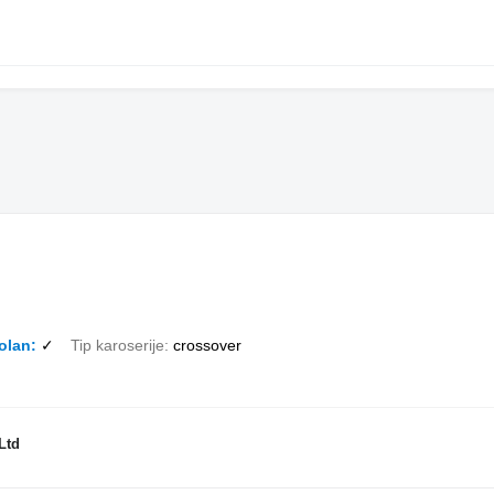
olan
✓
Tip karoserije
crossover
Ltd
.