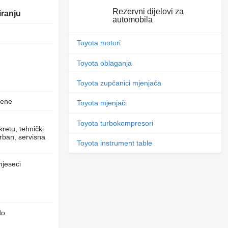
Rezervni dijelovi za
iranju
automobila
Toyota motori
Toyota oblaganja
Toyota zupčanici mjenjača
jene
Toyota mjenjači
Toyota turbokompresori
retu, tehnički
rban, servisna
Toyota instrument table
mjeseci
do