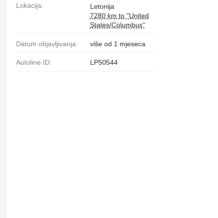
Lokacija:
Letonija
7280 km to "United
States/Columbus"
Datum objavljivanja:
više od 1 mjeseca
Autoline ID:
LP50544