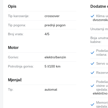
Opis
Dodatne 
Tip karoserije:
crossover
Klima 
dvozonska
Tip pogona:
prednji pogon
Unutarnji m
Broj vrata:
4/5
Boja unutrašnjosti
kabine:
Motor
Podešavanje
volana:
Gorivo:
elektro/benzin
Servo 
Potrošnja goriva:
5 l/100 km
Rezerv
Mjenjač
Podešavanje
visine u
Tip:
automat
sjedala
električn
Memorija položaja
sjedala