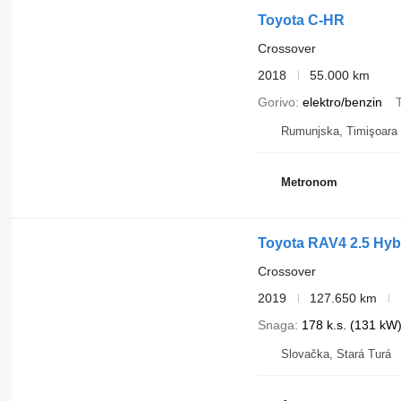
Priekšrocības:
Toyota C-HR
Garantija no West Motors
1 īpašnieks
Crossover
Auto lietots saudzīgi, braukusi sieviete
Jauns vasaras riepu komplekts + ziemas riepas
2018
55.000 km
Pamatinformācija:
Gorivo
elektro/benzin
T
Gads: 2020
Dzinējs: 2.5 Hybrid (benzīns + elektrība)
Rumunjska, Timişoara
Nobraukums: 86 000 km
Ātrumkārba: automātiskā (e-CVT)
Metronom
Aprīkojums (pilnā komplektācija):
Ādas salons
Sēdekļu apsilde
Elektriski regulējami sēdekļi
Atpakaļskata kamera
Toyota RAV4 2.5 Hyb
Parkošanās sensori
LED lukturi
Crossover
Kruīza kontrole
Multimedija / Bluetooth / navigācija
2019
127.650 km
Klimata kontrole
Snaga
178 k.s. (131 kW
Vieglmetāla diski
Slovačka, Stará Turá
Stāvoklis:
Tehniski un vizuāli ļoti labs
Nav nepieciešami ieguldījumi
Ekonomisks patēriņš (~5–6 l/100 km)