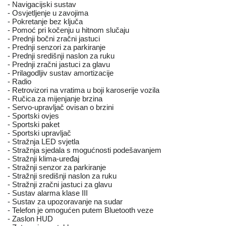
- Navigacijski sustav
- Osvjetljenje u zavojima
- Pokretanje bez ključa
- Pomoć pri kočenju u hitnom slučaju
- Prednji bočni zračni jastuci
- Prednji senzori za parkiranje
- Prednji središnji naslon za ruku
- Prednji zračni jastuci za glavu
- Prilagodljiv sustav amortizacije
- Radio
- Retrovizori na vratima u boji karoserije vozila
- Ručica za mijenjanje brzina
- Servo-upravljač ovisan o brzini
- Sportski ovjes
- Sportski paket
- Sportski upravljač
- Stražnja LED svjetla
- Stražnja sjedala s mogućnosti podešavanjem
- Stražnji klima-uređaj
- Stražnji senzor za parkiranje
- Stražnji središnji naslon za ruku
- Stražnji zračni jastuci za glavu
- Sustav alarma klase III
- Sustav za upozoravanje na sudar
- Telefon je omogućen putem Bluetooth veze
- Zaslon HUD