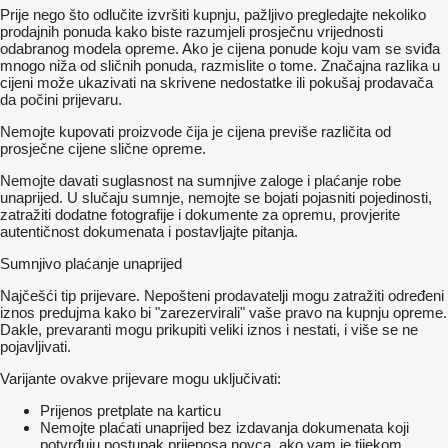
Prije nego što odlučite izvršiti kupnju, pažljivo pregledajte nekoliko
prodajnih ponuda kako biste razumjeli prosječnu vrijednosti
odabranog modela opreme. Ako je cijena ponude koju vam se sviđa
mnogo niža od sličnih ponuda, razmislite o tome. Značajna razlika u
cijeni može ukazivati ​​na skrivene nedostatke ili pokušaj prodavača
da počini prijevaru.
Nemojte kupovati proizvode čija je cijena previše različita od
prosječne cijene slične opreme.
Nemojte davati suglasnost na sumnjive zaloge i plaćanje robe
unaprijed. U slučaju sumnje, nemojte se bojati pojasniti pojedinosti,
zatražiti dodatne fotografije i dokumente za opremu, provjerite
autentičnost dokumenata i postavljajte pitanja.
Sumnjivo plaćanje unaprijed
Najčešći tip prijevare. Nepošteni prodavatelji mogu zatražiti određeni
iznos predujma kako bi "zarezervirali" vaše pravo na kupnju opreme.
Dakle, prevaranti mogu prikupiti veliki iznos i nestati, i više se ne
pojavljivati.
Varijante ovakve prijevare mogu uključivati:
Prijenos pretplate na karticu
Nemojte plaćati unaprijed bez izdavanja dokumenata koji
potvrđuju postupak prijenosa novca, ako vam je tijekom