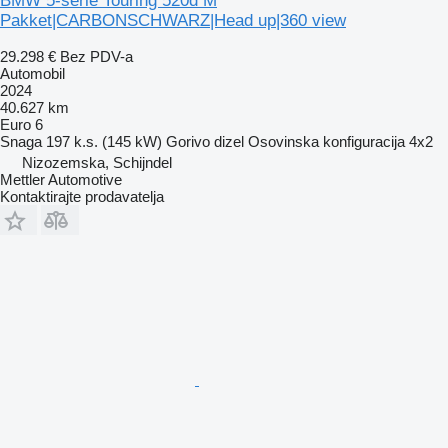
BMW 5-serie Touring 520d M
Pakket|CARBONSCHWARZ|Head up|360 view
29.298 €
Bez PDV-a
Automobil
2024
40.627 km
Euro 6
Snaga
197 k.s. (145 kW)
Gorivo
dizel
Osovinska konfiguracija
4x2
Nizozemska, Schijndel
Mettler Automotive
Kontaktirajte prodavatelja