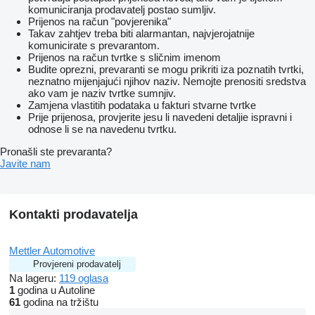
komuniciranja prodavatelj postao sumljiv.
Prijenos na račun "povjerenika"
Takav zahtjev treba biti alarmantan, najvjerojatnije
komunicirate s prevarantom.
Prijenos na račun tvrtke s sličnim imenom
Budite oprezni, prevaranti se mogu prikriti iza poznatih tvrtki,
neznatno mijenjajući njihov naziv. Nemojte prenositi sredstva
ako vam je naziv tvrtke sumnjiv.
Zamjena vlastitih podataka u fakturi stvarne tvrtke
Prije prijenosa, provjerite jesu li navedeni detaljie ispravni i
odnose li se na navedenu tvrtku.
Pronašli ste prevaranta?
Javite nam
Kontakti prodavatelja
Mettler Automotive
Provjereni prodavatelj
Na lageru:
119 oglasa
1
godina u Autoline
61
godina na tržištu