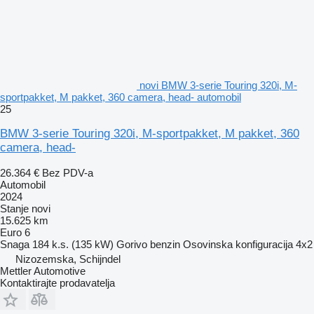
novi BMW 3-serie Touring 320i, M-
sportpakket, M pakket, 360 camera, head- automobil
25
BMW 3-serie Touring 320i, M-sportpakket, M pakket, 360
camera, head-
26.364 €
Bez PDV-a
Automobil
2024
Stanje
novi
15.625 km
Euro 6
Snaga
184 k.s. (135 kW)
Gorivo
benzin
Osovinska konfiguracija
4x2
Nizozemska, Schijndel
Mettler Automotive
Kontaktirajte prodavatelja