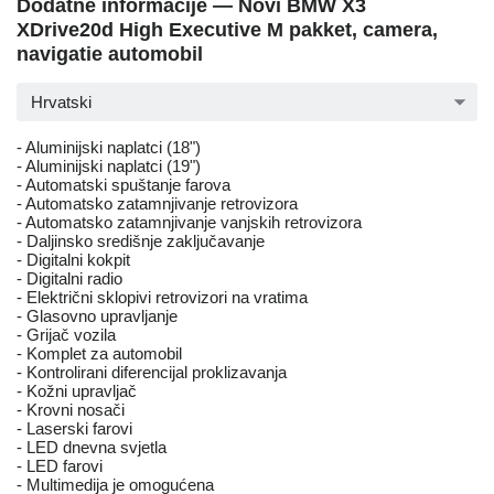
Dodatne informacije — Novi BMW X3
XDrive20d High Executive M pakket, camera,
navigatie automobil
Hrvatski
- Aluminijski naplatci (18")
- Aluminijski naplatci (19")
- Automatski spuštanje farova
- Automatsko zatamnjivanje retrovizora
- Automatsko zatamnjivanje vanjskih retrovizora
- Daljinsko središnje zaključavanje
- Digitalni kokpit
- Digitalni radio
- Električni sklopivi retrovizori na vratima
- Glasovno upravljanje
- Grijač vozila
- Komplet za automobil
- Kontrolirani diferencijal proklizavanja
- Kožni upravljač
- Krovni nosači
- Laserski farovi
- LED dnevna svjetla
- LED farovi
- Multimedija je omogućena