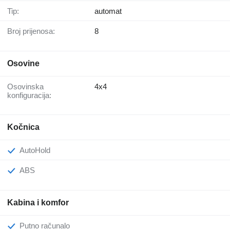
Tip:
automat
Broj prijenosa:
8
Osovine
Osovinska
4x4
konfiguracija:
Kočnica
AutoHold
ABS
Kabina i komfor
Putno računalo