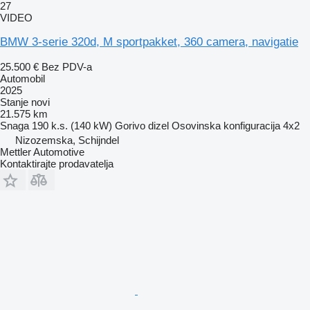
27
VIDEO
BMW 3-serie 320d, M sportpakket, 360 camera, navigatie
25.500 €
Bez PDV-a
Automobil
2025
Stanje
novi
21.575 km
Snaga
190 k.s. (140 kW)
Gorivo
dizel
Osovinska konfiguracija
4x2
Nizozemska, Schijndel
Mettler Automotive
Kontaktirajte prodavatelja