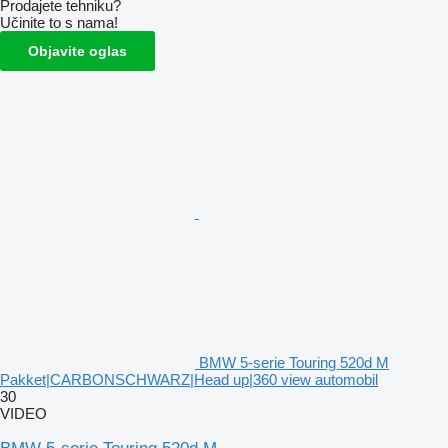
Prodajete tehniku?
Učinite to s nama!
Objavite oglas
BMW 5-serie Touring 520d M
Pakket|CARBONSCHWARZ|Head up|360 view automobil
30
VIDEO