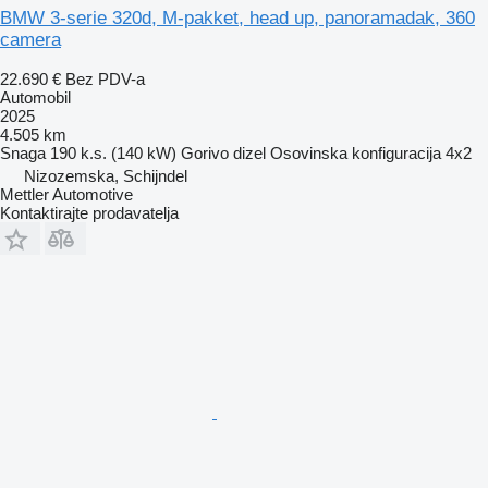
BMW 3-serie 320d, M-pakket, head up, panoramadak, 360
camera
22.690 €
Bez PDV-a
Automobil
2025
4.505 km
Snaga
190 k.s. (140 kW)
Gorivo
dizel
Osovinska konfiguracija
4x2
Nizozemska, Schijndel
Mettler Automotive
Kontaktirajte prodavatelja