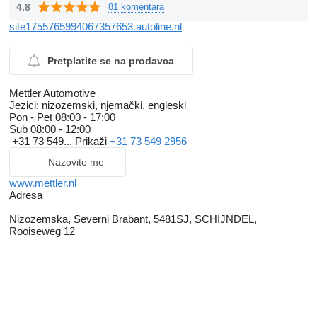
4.8
81 komentara
site1755765994067357653.autoline.nl
Pretplatite se na prodavca
Mettler Automotive
Jezici:
nizozemski, njemački, engleski
Pon - Pet
08:00 - 17:00
Sub
08:00 - 12:00
+31 73 549...
Prikaži
+31 73 549 2956
Nazovite me
www.mettler.nl
Adresa
Nizozemska, Severni Brabant, 5481SJ, SCHIJNDEL,
Rooiseweg 12