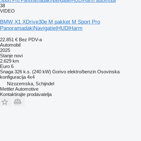
Sport Pro Panoramadak|Navigatie|HUD|Harm automobil
38
VIDEO
BMW X1 XDrive30e M pakket M Sport Pro
Panoramadak|Navigatie|HUD|Harm
22.851 €
Bez PDV-a
Automobil
2025
Stanje
novi
2.629 km
Euro 6
Snaga
326 k.s. (240 kW)
Gorivo
elektro/benzin
Osovinska
konfiguracija
4x4
Nizozemska, Schijndel
Mettler Automotive
Kontaktirajte prodavatelja