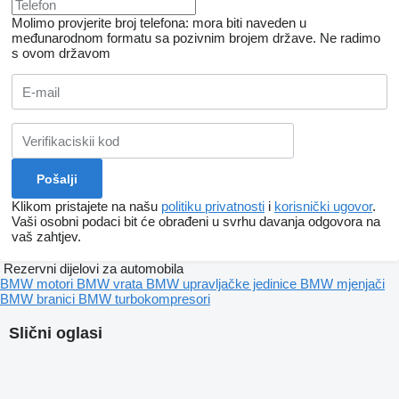
Molimo provjerite broj telefona: mora biti naveden u
međunarodnom formatu sa pozivnim brojem države.
Ne radimo
s ovom državom
Klikom pristajete na našu
politiku privatnosti
i
korisnički ugovor
.
Vaši osobni podaci bit će obrađeni u svrhu davanja odgovora na
vaš zahtjev.
Rezervni dijelovi za automobila
BMW motori
BMW vrata
BMW upravljačke jedinice
BMW mjenjači
BMW branici
BMW turbokompresori
Slični oglasi