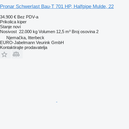
Pronar Schwerlast Bau-T 701 HP, Halfpipe Mulde, 22
34.900 €
Bez PDV-a
Prikolica kiper
Stanje
novi
Nosivost
22.000 kg
Volumen
12,5 m³
Broj osovina
2
Njemačka, Itterbeck
EURO-Jabelmann Veurink GmbH
Kontaktirajte prodavatelja