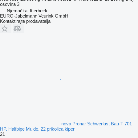
osovina
3
Njemačka, Itterbeck
EURO-Jabelmann Veurink GmbH
Kontaktirajte prodavatelja
nova Pronar Schwerlast Bau-T 701
HP, Halfpipe Mulde, 22 prikolica kiper
21