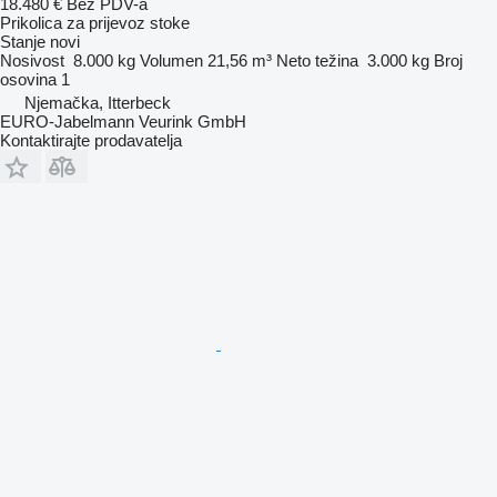
18.480 €
Bez PDV-a
Prikolica za prijevoz stoke
Stanje
novi
Nosivost
8.000 kg
Volumen
21,56 m³
Neto težina
3.000 kg
Broj
osovina
1
Njemačka, Itterbeck
EURO-Jabelmann Veurink GmbH
Kontaktirajte prodavatelja