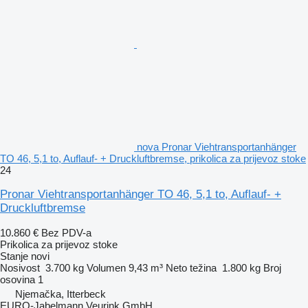
nova Pronar Viehtransportanhänger
TO 46, 5,1 to, Auflauf- + Druckluftbremse, prikolica za prijevoz stoke
24
Pronar Viehtransportanhänger TO 46, 5,1 to, Auflauf- +
Druckluftbremse
10.860 €
Bez PDV-a
Prikolica za prijevoz stoke
Stanje
novi
Nosivost
3.700 kg
Volumen
9,43 m³
Neto težina
1.800 kg
Broj
osovina
1
Njemačka, Itterbeck
EURO-Jabelmann Veurink GmbH