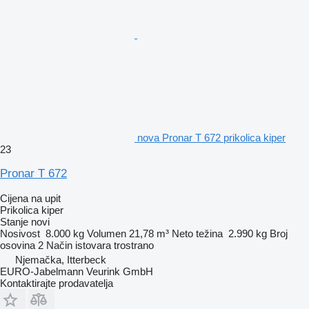
nova Pronar T 672 prikolica kiper
23
Pronar T 672
Cijena na upit
Prikolica kiper
Stanje
novi
Nosivost
8.000 kg
Volumen
21,78 m³
Neto težina
2.990 kg
Broj
osovina
2
Način istovara
trostrano
Njemačka, Itterbeck
EURO-Jabelmann Veurink GmbH
Kontaktirajte prodavatelja