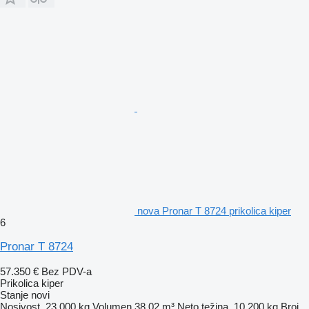
nova Pronar T 8724 prikolica kiper
6
Pronar T 8724
57.350 €
Bez PDV-a
Prikolica kiper
Stanje
novi
Nosivost
23.000 kg
Volumen
38,02 m³
Neto težina
10.200 kg
Broj