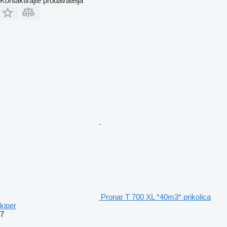
Kontaktirajte prodavatelja
Pronar T 700 XL *40m3* prikolica
kiper
7