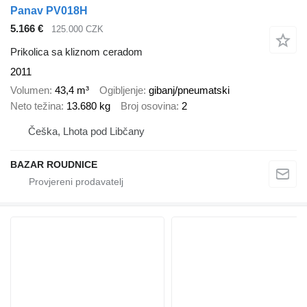
Panav PV018H
5.166 €
125.000 CZK
Prikolica sa kliznom ceradom
2011
Volumen
43,4 m³
Ogibljenje
gibanj/pneumatski
Neto težina
13.680 kg
Broj osovina
2
Češka, Lhota pod Libčany
BAZAR ROUDNICE