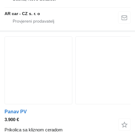
AR car - CZ s. r. o
Panav PV
3.900 €
Prikolica sa kliznom ceradom