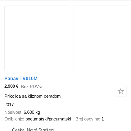
Panav TV010M
2.900 €
Bez PDV-a
Prikolica sa kliznom ceradom
2017
Nosivost
6.600 kg
Ogibljenje
pneumatski/pneumatski
Broj osovina
1
Češka, Nové Strašecí