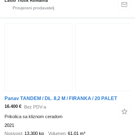
Laslo Truck Romania
Panav TANDEM / DŁ. 8,2 M / FIRANKA / 20 PALET
16.400 €
Bez PDV-a
Prikolica sa kliznom ceradom
2021
Nosivost
13.300 kg
Volumen
61,01 m³