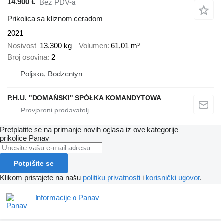
14.900 €
Bez PDV-a
Prikolica sa kliznom ceradom
2021
Nosivost
13.300 kg
Volumen
61,01 m³
Broj osovina
2
Poljska, Bodzentyn
P.H.U. "DOMAŃSKI" SPÓŁKA KOMANDYTOWA
Pretplatite se na primanje novih oglasa iz ove kategorije
prikolice
Panav
Potpišite se
Klikom pristajete na našu
politiku privatnosti
i
korisnički ugovor
.
Informacije o Panav