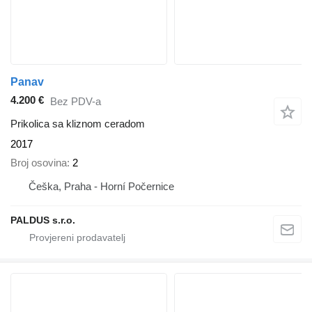
Panav
4.200 €
Bez PDV-a
Prikolica sa kliznom ceradom
2017
Broj osovina
2
Češka, Praha - Horní Počernice
PALDUS s.r.o.