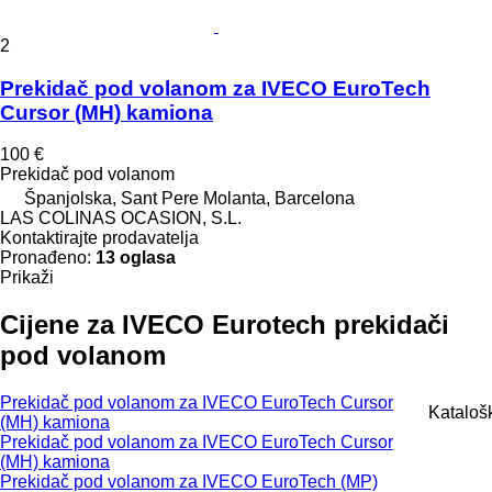
2
Prekidač pod volanom za IVECO EuroTech
Cursor (MH) kamiona
100 €
Prekidač pod volanom
Španjolska, Sant Pere Molanta, Barcelona
LAS COLINAS OCASION, S.L.
Kontaktirajte prodavatelja
Pronađeno:
13 oglasa
Prikaži
Cijene za IVECO Eurotech prekidači
pod volanom
Prekidač pod volanom za IVECO EuroTech Cursor
Katalošk
(MH) kamiona
Prekidač pod volanom za IVECO EuroTech Cursor
(MH) kamiona
Prekidač pod volanom za IVECO EuroTech (MP)