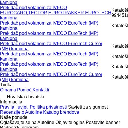
kamiona
Prekidač pod volanom za IVECO
Kataloš
EUROCARO,TECTOR,EUROTRAKKER,EUROTECH
994451
kamiona
Prekidač pod volanom za IVECO EuroTech (MP)
Kataloš
kamiona
Prekidač pod volanom za IVECO EuroTech (MP)
kamiona
Prekidač pod volanom za IVECO EuroTech Cursor
Kataloš
(MH) kamiona
Prekidač pod volanom za IVECO EuroTech (MP)
Kataloš
kamiona
Prekidač pod volanom za IVECO EuroTech (MP)
Kataloš
kamiona
Prekidač pod volanom za IVECO EuroTech Cursor
Katalošk
(MH) kamiona
Tvrtka
O nama
Pomoć
Kontakti
Hrvatska / hrvatski
Informacija
Pravila i uvjeti
Politika privatnosti
Savjeti za sigurnost
Recenzije o Autoline
Katalog brendova
Naše ponude
Oglašavajte se na Autoline
Objavite oglas
Postavite banner
Partnerski program