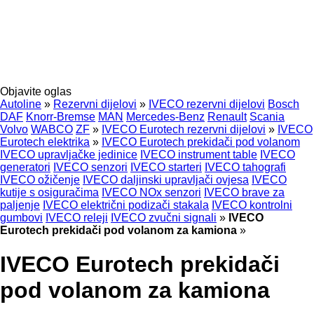
Objavite oglas
Autoline
»
Rezervni dijelovi
»
IVECO rezervni dijelovi
Bosch
DAF
Knorr-Bremse
MAN
Mercedes-Benz
Renault
Scania
Volvo
WABCO
ZF
»
IVECO Eurotech rezervni dijelovi
»
IVECO
Eurotech elektrika
»
IVECO Eurotech prekidači pod volanom
IVECO upravljačke jedinice
IVECO instrument table
IVECO
generatori
IVECO senzori
IVECO starteri
IVECO tahografi
IVECO ožičenje
IVECO daljinski upravljači ovjesa
IVECO
kutije s osiguračima
IVECO NOx senzori
IVECO brave za
paljenje
IVECO električni podizači stakala
IVECO kontrolni
gumbovi
IVECO releji
IVECO zvučni signali
»
IVECO
Eurotech prekidači pod volanom za kamiona
»
IVECO Eurotech prekidači
pod volanom za kamiona