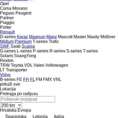
Opel
Corsa
Movano
Pegaso
Peugeot
Partner
Piaggio
Porter
Renault
D-series
Kerax
Magnum
Major
Mascott
Master
Maxity
Midliner
Midlum
Premium
T-series
Trafic
SWF
Saab
Scania
G-series
L-series
P-series
R-series
S-series
T-series
Solaris
SsangYong
Rexton
TRW
Toyota
VDL
Valeo
Volkswagen
LT
Transporter
Volvo
B-series
FE
FH
FL
FM
FMX
VNL
prikaži sve
Lokacija
Pretraga po radijusu
Hrvatska
Evropa
Španjolska
Letonija
Italija