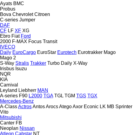
Ayats
BMC
Probus
Bova
Chevrolet
Citroen
C-series
Jumper
DAF
CF
LF
XF
XG
Ebro
Fiat
Ford
2000
F-MAX
Focus
Transit
IVECO
Daily
EuroCargo
EuroStar
Eurotech
Eurotrakker
Mago
Mago 2
S-Way
Stralis
Trakker
Turbo Daily
X-Way
Irisbus
Isuzu
NQR
KIA
Carnival
Leyland
Liebherr
MAN
A-series
F90
L2000
TGA
TGL
TGM
TGS
TGX
Mercedes-Benz
A-Class
Actros
Antos
Arocs
Atego
Axor
Econic
LK
MB
Sprinter
Vito
Mitsubishi
Canter
FB
Neoplan
Nissan
Atleon
Cabstar
NT