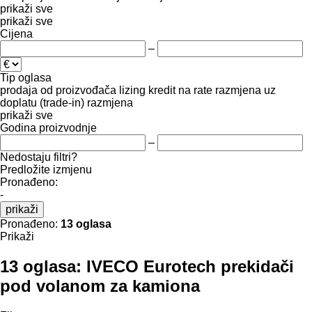
prikaži sve
prikaži sve
Cijena
–
Tip oglasa
prodaja
od proizvođača
lizing
kredit
na rate
razmjena uz
doplatu (trade-in)
razmjena
prikaži sve
Godina proizvodnje
–
Nedostaju filtri?
Predložite izmjenu
Pronađeno:
-
prikaži
Pronađeno:
13 oglasa
Prikaži
13 oglasa:
IVECO Eurotech prekidači
pod volanom za kamiona