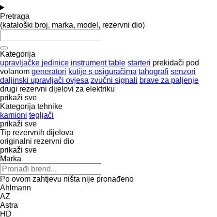
Pretraga
(kataloški broj, marka, model, rezervni dio)
Kategorija
upravljačke jedinice
instrument table
starteri
prekidači pod
volanom
generatori
kutije s osiguračima
tahografi
senzori
daljinski upravljači ovjesa
zvučni signali
brave za paljenje
drugi rezervni dijelovi za elektriku
prikaži sve
Kategorija tehnike
kamioni
tegljači
prikaži sve
Tip rezervnih dijelova
originalni rezervni dio
prikaži sve
Marka
Po ovom zahtjevu ništa nije pronađeno
Ahlmann
AZ
Astra
HD