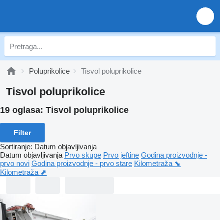
Poluprikolice
Tisvol poluprikolice
Tisvol poluprikolice
19 oglasa:
Tisvol poluprikolice
Filter
Sortiranje
:
Datum objavljivanja
Datum objavljivanja
Prvo skupe
Prvo jeftine
Godina proizvodnje -
prvo novi
Godina proizvodnje - prvo stare
Kilometraža ⬊
Kilometraža ⬈