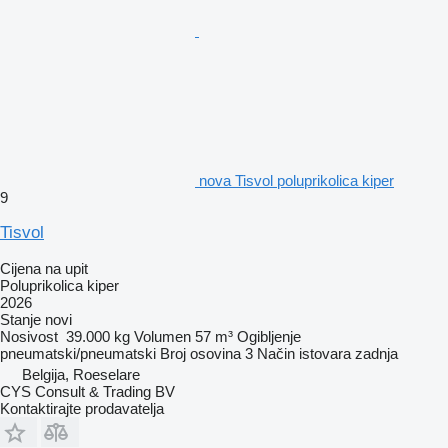
nova Tisvol poluprikolica kiper
9
Tisvol
Cijena na upit
Poluprikolica kiper
2026
Stanje
novi
Nosivost
39.000 kg
Volumen
57 m³
Ogibljenje
pneumatski/pneumatski
Broj osovina
3
Način istovara
zadnja
Belgija, Roeselare
CYS Consult & Trading BV
Kontaktirajte prodavatelja