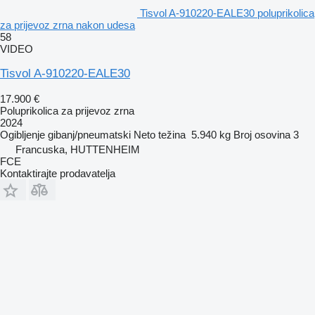
Tisvol A-910220-EALE30 poluprikolica
za prijevoz zrna nakon udesa
58
VIDEO
Tisvol A-910220-EALE30
17.900 €
Poluprikolica za prijevoz zrna
2024
Ogibljenje
gibanj/pneumatski
Neto težina
5.940 kg
Broj osovina
3
Francuska, HUTTENHEIM
FCE
Kontaktirajte prodavatelja