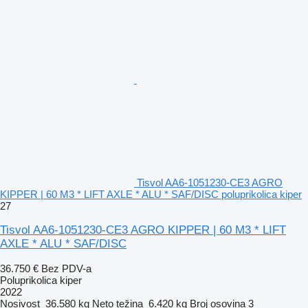
Tisvol AA6-1051230-CE3 AGRO
KIPPER | 60 M3 * LIFT AXLE * ALU * SAF/DISC poluprikolica kiper
27
Tisvol AA6-1051230-CE3 AGRO KIPPER | 60 M3 * LIFT
AXLE * ALU * SAF/DISC
36.750 €
Bez PDV-a
Poluprikolica kiper
2022
Nosivost
36.580 kg
Neto težina
6.420 kg
Broj osovina
3