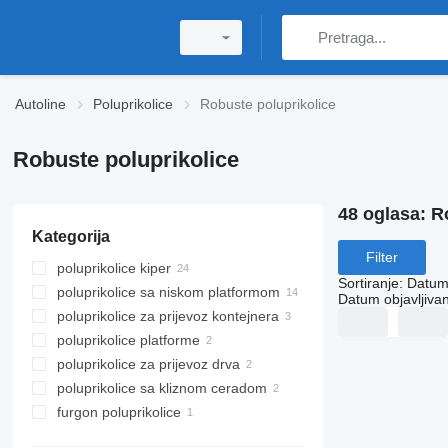
Autoline
Poluprikolice
Robuste poluprikolice
Robuste poluprikolice
48 oglasa:
R
Kategorija
Filter
poluprikolice kiper
Sortiranje
:
Datum 
poluprikolice sa niskom platformom
Datum objavljivan
poluprikolice za prijevoz kontejnera
poluprikolice platforme
poluprikolice za prijevoz drva
poluprikolice sa kliznom ceradom
furgon poluprikolice