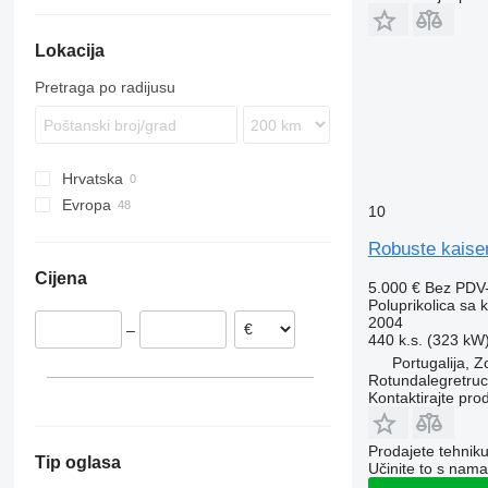
SPR
SW
Lokacija
Pretraga po radijusu
Hrvatska
Evropa
10
Belgija
Robuste kaise
Nizozemska
Cijena
Francuska
5.000 €
Bez PDV
Poluprikolica sa 
Portugalija
2004
–
Španjolska
440 k.s. (323 kW
Ujedinjeno Kraljevstvo
Portugalija, Z
Rotundalegretru
Rumunjska
Kontaktirajte pro
Poljska
prikaži sve
Prodajete tehnik
Tip oglasa
Učinite to s nama