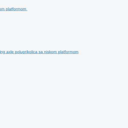
g axle poluprikolica sa niskom platformom