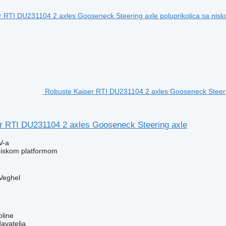
Robuste Kaiser RTI DU231104 2 axles Gooseneck Steerin
r RTI DU231104 2 axles Gooseneck Steering axle
V-a
 niskom platformom
Veghel
line
davatelja