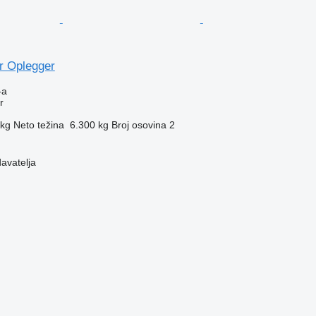
r Oplegger
-a
r
 kg
Neto težina
6.300 kg
Broj osovina
2
davatelja