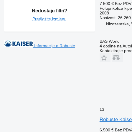
7.500 €
Bez PDV
Poluprikolica kipe
Nedostaju filtri?
2008
Nosivost
26.260
Predložite izmjenu
Nizozemska, 
BAS World
Informacije o Robuste
4
godine na Autol
Kontaktirajte pro
13
Robuste Kaise
6.500 €
Bez PDV