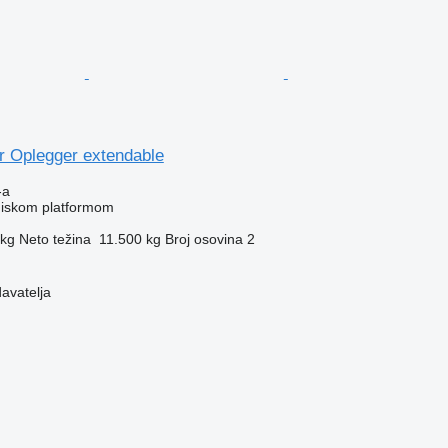
r Oplegger extendable
-a
 niskom platformom
 kg
Neto težina
11.500 kg
Broj osovina
2
davatelja