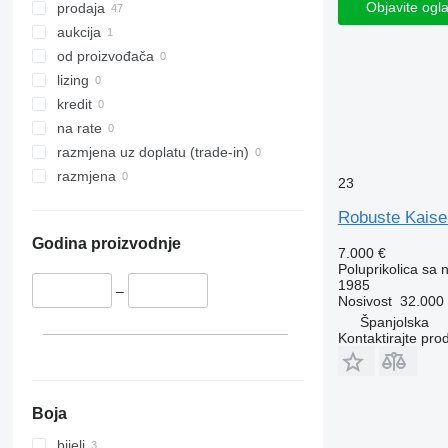
Objavite ogl
prodaja
aukcija
od proizvođača
lizing
kredit
na rate
razmjena uz doplatu (trade-in)
razmjena
23
Robuste Kaise
Godina proizvodnje
7.000 €
Poluprikolica sa
1985
–
Nosivost
32.000
Španjolska
Kontaktirajte pro
Boja
bijeli