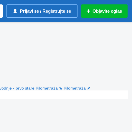
Prijavi se / Registrujte se
Objavite oglas
vodnje - prvo stare
Kilometraža ⬊
Kilometraža ⬈