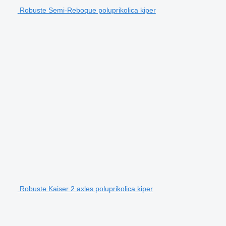
Robuste Semi-Reboque poluprikolica kiper
Robuste Kaiser 2 axles poluprikolica kiper