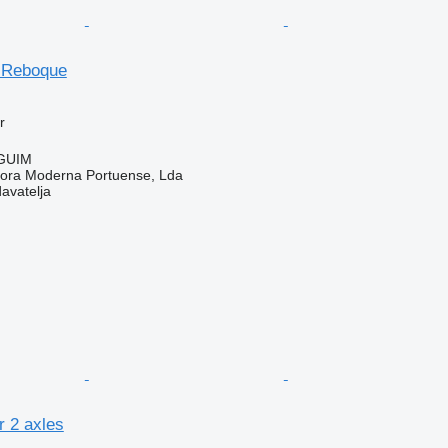
-Reboque
r
AGUIM
dora Moderna Portuense, Lda
davatelja
r 2 axles