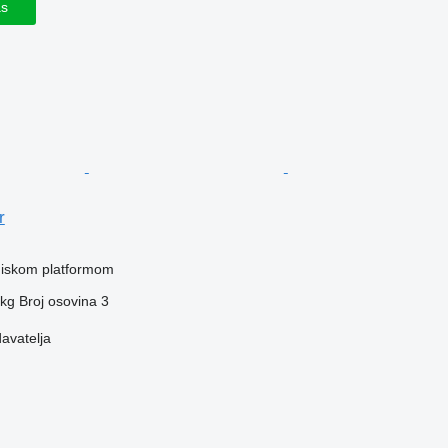
as
r
 niskom platformom
 kg
Broj osovina
3
davatelja