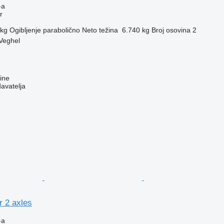
-a
r
 kg
Ogibljenje
parabolično
Neto težina
6.740 kg
Broj osovina
2
Veghel
ine
davatelja
r 2 axles
-a