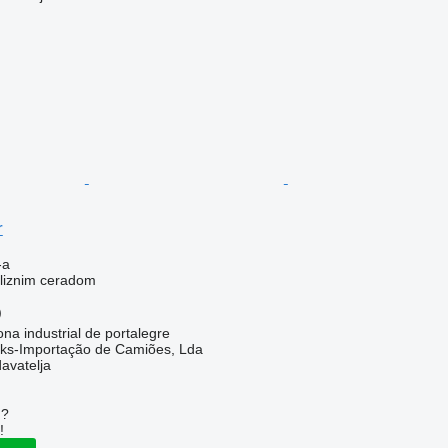
r
-a
kliznim ceradom
)
ona industrial de portalegre
cks-Importação de Camiões, Lda
davatelja
u?
!