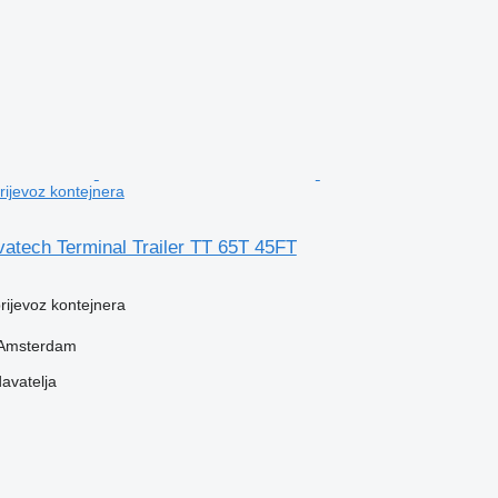
prijevoz kontejnera
atech Terminal Trailer TT 65T 45FT
prijevoz kontejnera
 Amsterdam
davatelja