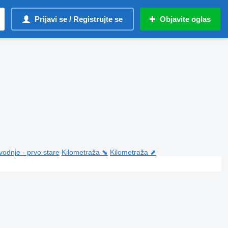
Prijavi se / Registrujte se
Objavite oglas
vodnje - prvo stare
Kilometraža ⬊
Kilometraža ⬈