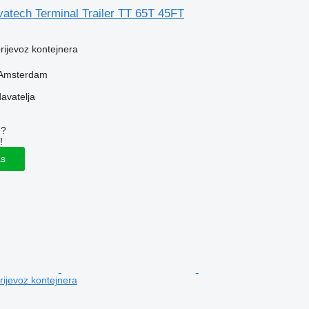
atech Terminal Trailer TT 65T 45FT
prijevoz kontejnera
 Amsterdam
davatelja
u?
!
as
prijevoz kontejnera