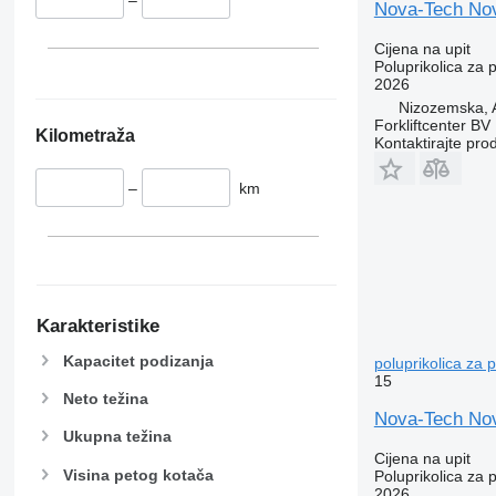
–
Nova-Tech Nov
Cijena na upit
Poluprikolica za 
2026
Nizozemska,
Forkliftcenter BV
Kilometraža
Kontaktirajte pro
–
km
Karakteristike
Kapacitet podizanja
poluprikolica za 
15
Neto težina
Nova-Tech Nov
Ukupna težina
Cijena na upit
Visina petog kotača
Poluprikolica za 
2026