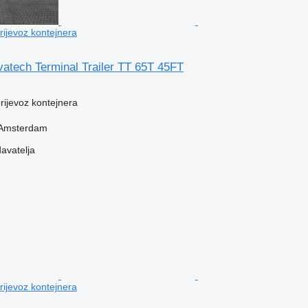
prijevoz kontejnera
atech Terminal Trailer TT 65T 45FT
prijevoz kontejnera
 Amsterdam
davatelja
prijevoz kontejnera