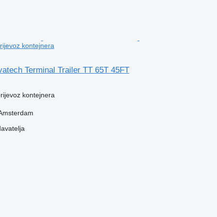
prijevoz kontejnera
atech Terminal Trailer TT 65T 45FT
prijevoz kontejnera
 Amsterdam
davatelja