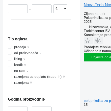
Nova-Tech Nov
–
Cijena na upit
Poluprikolica za 
2025
Nizozemska,
Forkliftcenter BV
Kontaktirajte pro
Tip oglasa
Prodajete tehnik
prodaja
Učinite to s nama
od proizvođača
Objavite ogl
lizing
kredit
na rate
razmjena uz doplatu (trade-in)
razmjena
Godina proizvodnje
poluprikolica za 
15