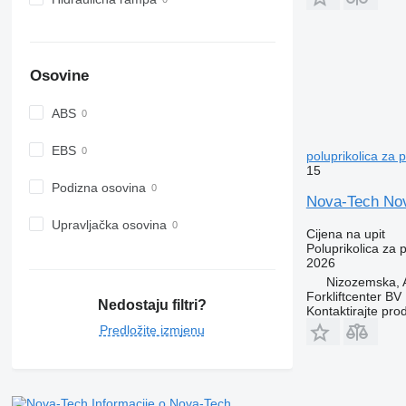
Osovine
ABS
EBS
poluprikolica za 
15
Podizna osovina
Nova-Tech Nov
Upravljačka osovina
Cijena na upit
Poluprikolica za 
2026
Nizozemska,
Forkliftcenter BV
Nedostaju filtri?
Kontaktirajte pro
Predložite izmjenu
Informacije o Nova-Tech