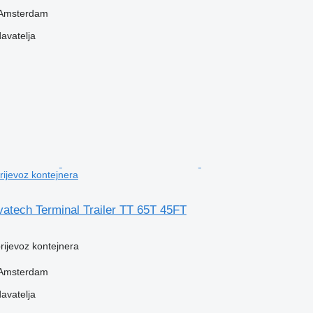
 Amsterdam
davatelja
prijevoz kontejnera
atech Terminal Trailer TT 65T 45FT
prijevoz kontejnera
 Amsterdam
davatelja