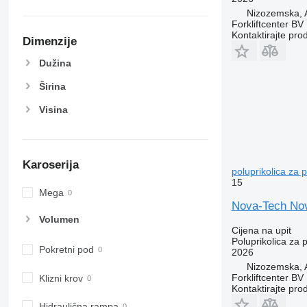
Nizozemska,
Forkliftcenter BV
Kontaktirajte pro
Dimenzije
Dužina
Širina
Visina
Karoserija
poluprikolica za 
15
Mega
Nova-Tech Nov
Volumen
Cijena na upit
Poluprikolica za 
Pokretni pod
2026
Nizozemska,
Forkliftcenter BV
Klizni krov
Kontaktirajte pro
Hidraulična rampa