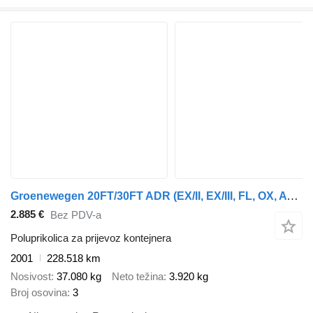
Groenewegen 20FT/30FT ADR (EX/II, EX/III, FL, OX, AT) / drum / NL-Chassis
2.885 €
Bez PDV-a
Poluprikolica za prijevoz kontejnera
2001
228.518 km
Nosivost
37.080 kg
Neto težina
3.920 kg
Broj osovina
3