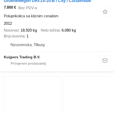
Groenewegen DRI-15-10-B / City / Curtainside
7.800 €
Bez PDV-a
Poluprikolica sa kliznim ceradom
2012
Nosivost
18.920 kg
Neto težina
6.080 kg
Broj osovina
1
Nizozemska, Tilburg
Kuijpers Trading B.V.