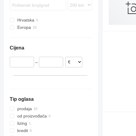
SPR
SW
Hrvatska
Evropa
Italija
Poljska
Cijena
–
Tip oglasa
prodaja
od proizvođača
lizing
kredit