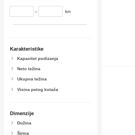
–
km
Karakteristike
Kapacitet podizanja
Neto težina
Ukupna težina
Visina petog kotača
Dimenzije
Dužina
Širina