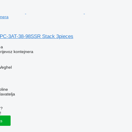
jnera
OPC-3AT-38-98SSR Stack 3pieces
-a
prijevoz kontejnera
Veghel
line
davatelja
u?
!
as