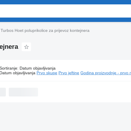
Turbos Hoet poluprikolice za prijevoz kontejnera
ejnera
Sortiranje
:
Datum objavljivanja
rbos Hoet poluprikolice za prijevoz kontejnera
Datum objavljivanja
Prvo skupe
Prvo jeftine
Godina proizvodnje - prvo 