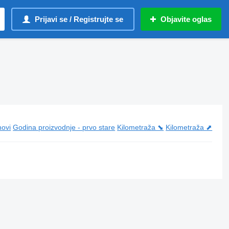
Prijavi se / Registrujte se
Objavite oglas
novi
Godina proizvodnje - prvo stare
Kilometraža ⬊
Kilometraža ⬈