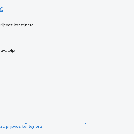
OC
prijevoz kontejnera
davatelja
 za prijevoz kontejnera