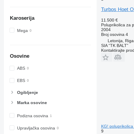
Turbos Hoet 
Karoserija
11.500 €
Poluprikolica za 
2004
Mega
Broj osovina
4
Letonija, Riga
SIA “TK BALT”
Kontaktirajte pro
Osovine
ABS
EBS
Ogibljenje
Marka osovine
Podizna osovina
KG! poluprikolica
Upravljačka osovina
9