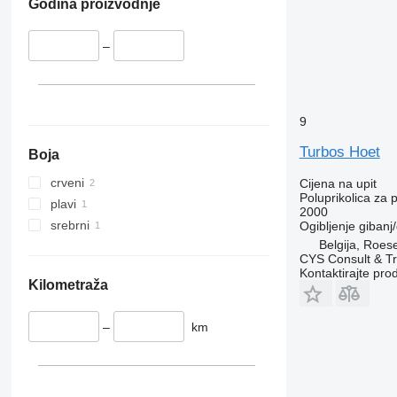
Godina proizvodnje
–
9
Turbos Hoet
Boja
crveni
Cijena na upit
Poluprikolica za 
plavi
2000
srebrni
Ogibljenje
gibanj/
Belgija, Roes
CYS Consult & T
Kontaktirajte pro
Kilometraža
–
km