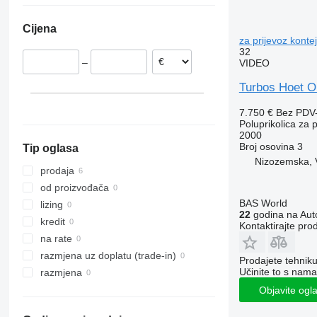
Belgija
Cijena
Letonija
za prijevoz konte
32
–
VIDEO
Turbos Hoet 
7.750 €
Bez PDV
Poluprikolica za 
2000
Broj osovina
3
Tip oglasa
Nizozemska, 
prodaja
od proizvođača
BAS World
lizing
22
godina na Auto
kredit
Kontaktirajte pro
na rate
razmjena uz doplatu (trade-in)
Prodajete tehnik
Učinite to s nama
razmjena
Objavite ogl