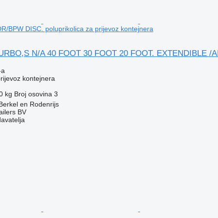
BPW DISC. poluprikolica za prijevoz kontejnera
TURBO,S N/A 40 FOOT 30 FOOT 20 FOOT. EXTENDIBLE /
-a
prijevoz kontejnera
0 kg
Broj osovina
3
erkel en Rodenrijs
ilers BV
davatelja