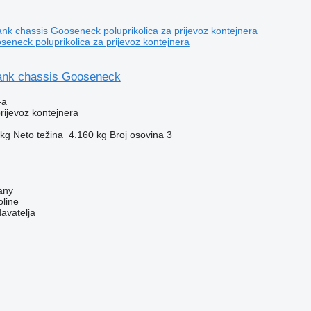
seneck poluprikolica za prijevoz kontejnera
ank chassis Gooseneck
-a
prijevoz kontejnera
 kg
Neto težina
4.160 kg
Broj osovina
3
any
line
davatelja