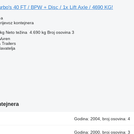
rbo's 40 FT / BPW + Disc / 1x Lift Axle / 4690 KG!
-a
prijevoz kontejnera
 kg
Neto težina
4.690 kg
Broj osovina
3
Vuren
 Trailers
davatelja
ntejnera
Godina: 2004, broj osovina: 4
Godina: 2000, broj osovina: 3