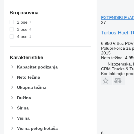
Broj osovina
EXTENDIBLE /ADR/
2 ose
27
3 ose
Turbos Hoet 
4 ose
6.950 €
Bez PDV
Poluprikolica za 
2015
Karakteristike
Neto težina
4.95
Nizozemska, B
Kapacitet podizanja
CRM Trucks & Tra
Kontaktirajte pro
Neto težina
Ukupna težina
Dužina
Širina
Visina
Visina petog kotača
8