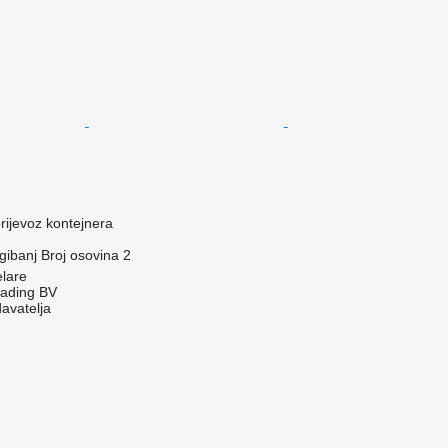
prijevoz kontejnera
gibanj
Broj osovina
2
elare
rading BV
davatelja