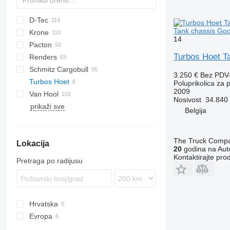
D-Tec
2 series
ADR
CCS
Tank chassis Goo
Krone
3 series
BPO
CT
EF
ADR
SDS
T-series
SB
14
Pacton
4 series
FT
Sliding
OPL
SD
SC
S 24
0-2
G-series
SL
S-series
Turbos Hoet T
Renders
5 series
Stack
OPP
SDC
XS
SW
0-3
ET3
Schmitz Cargobull
O-3
T-series
Euro
Kaiser
3.250 €
Bez PDV
Turbos Hoet
TXC
ROC
S-series
SPA
CS
SP
Poluprikolica za 
2009
Van Hool
SCB
Nosivost
34.840
prikaži sve
SCF
A-series
LPRS
NS
38
Belgija
SCS
ADR
SGF
EX
The Truck Comp
Lokacija
20
godina na Auto
Kontaktirajte pro
Pretraga po radijusu
Hrvatska
Evropa
Nizozemska