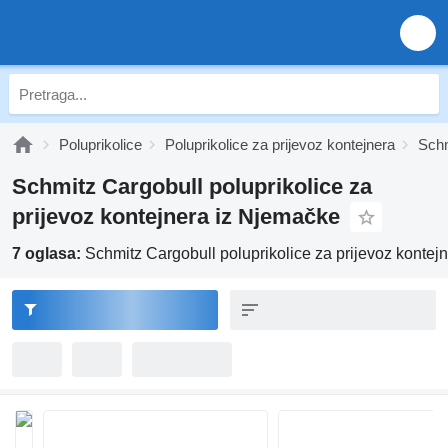
Poluprikolice
Poluprikolice za prijevoz kontejnera
Schm
Schmitz Cargobull poluprikolice za
prijevoz kontejnera iz Njemačke
7 oglasa:
Schmitz Cargobull poluprikolice za prijevoz kontej