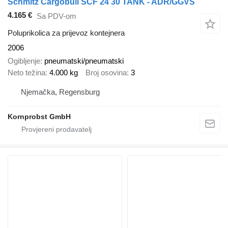
Schmitz Cargobull SCF 24 30 TANK - ADR/GGVS
4.165 €
Sa PDV-om
Poluprikolica za prijevoz kontejnera
2006
Ogibljenje
pneumatski/pneumatski
Neto težina
4.000 kg
Broj osovina
3
Njemačka, Regensburg
Kornprobst GmbH