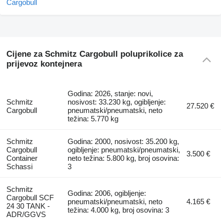
Cijene za Schmitz Cargobull poluprikolice za
prijevoz kontejnera
Godina: 2026, stanje: novi,
Schmitz
nosivost: 33.230 kg, ogibljenje:
27.520 €
Cargobull
pneumatski/pneumatski, neto
težina: 5.770 kg
Schmitz
Godina: 2000, nosivost: 35.200 kg,
Cargobull
ogibljenje: pneumatski/pneumatski,
3.500 €
Container
neto težina: 5.800 kg, broj osovina:
Schassi
3
Schmitz
Godina: 2006, ogibljenje:
Cargobull SCF
pneumatski/pneumatski, neto
4.165 €
24 30 TANK -
težina: 4.000 kg, broj osovina: 3
ADR/GGVS