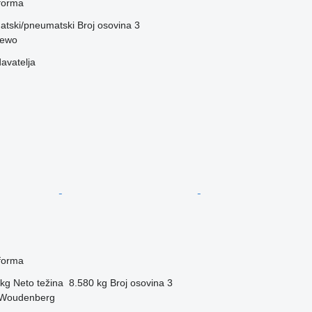
tforma
tski/pneumatski
Broj osovina
3
zewo
davatelja
tforma
 kg
Neto težina
8.580 kg
Broj osovina
3
 Woudenberg