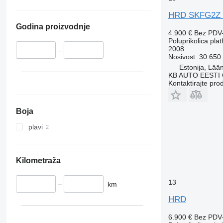
HRD SKFG2Z
Godina proizvodnje
4.900 €
Bez PDV
Poluprikolica pla
2008
–
Nosivost
30.650
Estonija, Lää
KB AUTO EESTI
Kontaktirajte pro
Boja
plavi
Kilometraža
13
–
km
HRD
6.900 €
Bez PDV