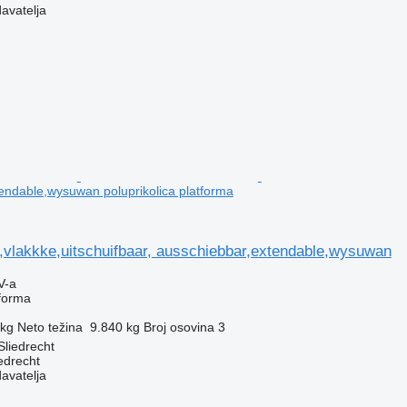
davatelja
endable,wysuwan poluprikolica platforma
,vlakkke,uitschuifbaar, ausschiebbar,extendable,wysuwan
V-a
tforma
 kg
Neto težina
9.840 kg
Broj osovina
3
liedrecht
edrecht
davatelja