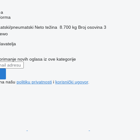
-a
tforma
tski/pneumatski
Neto težina
8.700 kg
Broj osovina
3
zewo
davatelja
 primanje novih oglasa iz ove kategorije
e na našu
politiku privatnosti
i
korisnički ugovor
.