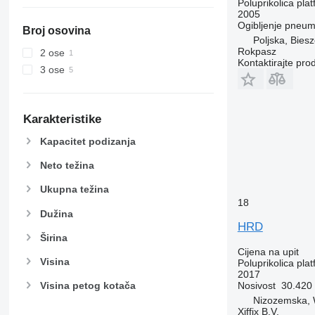
Poluprikolica pla
2005
Ogibljenje
pneuma
Broj osovina
Poljska, Bies
Rokpasz
2 ose
Kontaktirajte pro
3 ose
Karakteristike
Kapacitet podizanja
Neto težina
Ukupna težina
18
Dužina
HRD
Širina
Cijena na upit
Visina
Poluprikolica pla
2017
Nosivost
30.420
Visina petog kotača
Nizozemska,
Xiffix B.V.