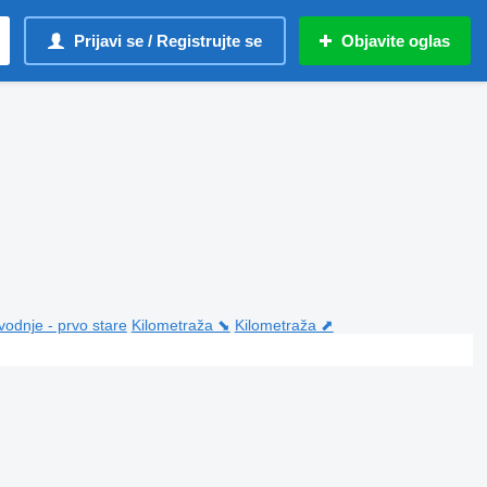
Prijavi se / Registrujte se
Objavite oglas
vodnje - prvo stare
Kilometraža ⬊
Kilometraža ⬈