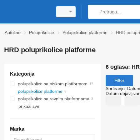
Autoline
Poluprikolice
Poluprikolice platforme
HRD polupri
HRD poluprikolice platforme
6 oglasa:
HRD
Kategorija
Filter
poluprikolice sa niskom platformom
Sortiranje
:
Datum 
poluprikolice platforme
Datum objavljivan
poluprikolice sa ravnim platformama
prikaži sve
Marka