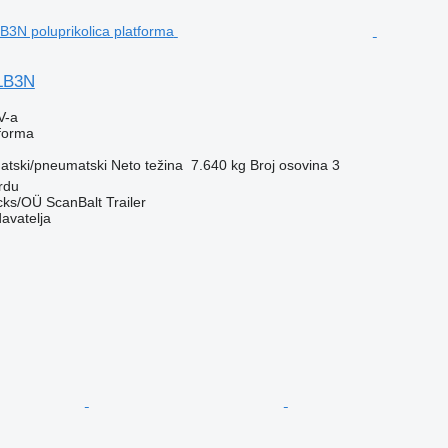
LB3N
V-a
tforma
tski/pneumatski
Neto težina
7.640 kg
Broj osovina
3
rdu
ks/OÜ ScanBalt Trailer
davatelja