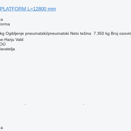
 PLATFORM L=12800 mm
-a
tforma
 kg
Ogibljenje
pneumatski/pneumatski
Neto težina
7.350 kg
Broj osovi
ne-Harju Vald
 OÜ
davatelja
-a