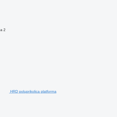
na
2
HRD poluprikolica platforma