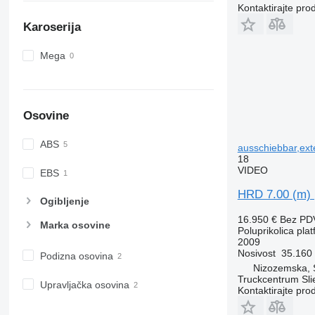
Kontaktirajte pro
Karoserija
Mega
Osovine
ABS
ausschiebbar,ext
18
VIDEO
EBS
HRD 7.00 (m) 
Ogibljenje
16.950 €
Bez PD
Marka osovine
Poluprikolica pla
2009
Nosivost
35.160
Podizna osovina
Nizozemska, S
Truckcentrum Sli
Upravljačka osovina
Kontaktirajte pro