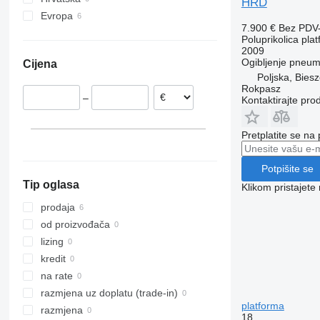
HRD
Evropa
7.900 €
Bez PDV
Poljska
Poluprikolica pla
Estonija
2009
Ogibljenje
pneuma
Cijena
Nizozemska
Poljska, Bies
Rokpasz
–
Kontaktirajte pro
Pretplatite se na
Potpišite se
Tip oglasa
Klikom pristajet
prodaja
od proizvođača
lizing
kredit
na rate
razmjena uz doplatu (trade-in)
platforma
razmjena
18