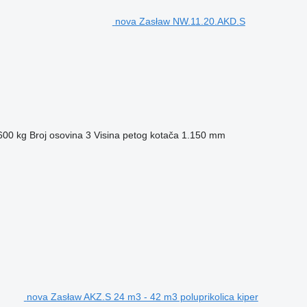
nova Zasław NW.11.20.AKD.S
600 kg
Broj osovina
3
Visina petog kotača
1.150 mm
nova Zasław AKZ.S 24 m3 - 42 m3 poluprikolica kiper