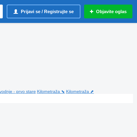
Prijavi se / Registrujte se
Objavite oglas
vodnje - prvo stare
Kilometraža ⬊
Kilometraža ⬈