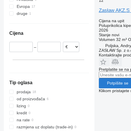
12
Evropa
Zasław AKZ.S 
druge
Poljska
Mađarska
Ukrajina
Cijena na upit
Poluprikolica kipe
Rumunjska
2026
Cijena
Austrija
Stanje
novi
Volumen
32 m³
O
Poljska, Andr
–
ZASŁAW Sp. z o.
Kontaktirajte pro
Pretplatite se na
Tip oglasa
Potpišite se
Klikom pristajet
prodaja
od proizvođača
lizing
kredit
na rate
razmjena uz doplatu (trade-in)