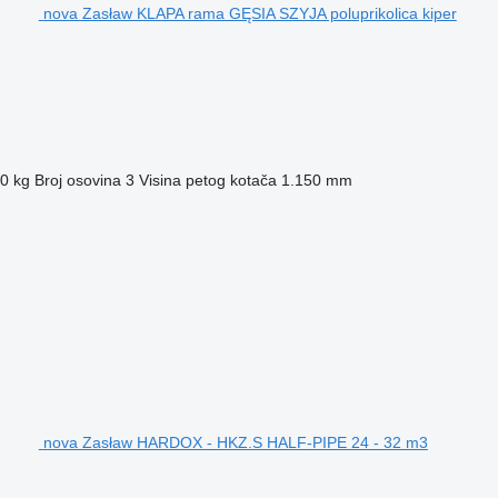
nova Zasław KLAPA rama GĘSIA SZYJA poluprikolica kiper
0 kg
Broj osovina
3
Visina petog kotača
1.150 mm
nova Zasław HARDOX - HKZ.S HALF-PIPE 24 - 32 m3