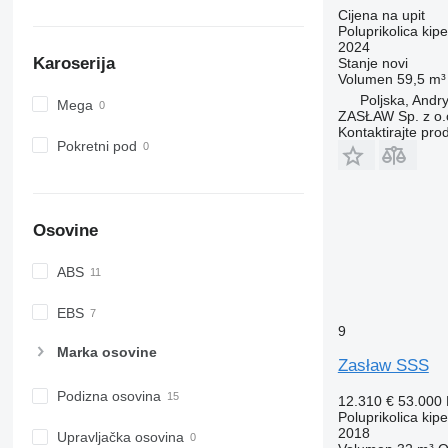
Cijena na upit
Poluprikolica kipe
2024
Karoserija
Stanje
novi
Volumen
59,5 m³
Poljska, Andr
Mega
ZASŁAW Sp. z o.
Kontaktirajte pro
Pokretni pod
Osovine
ABS
EBS
9
Marka osovine
Zasław SSS
Podizna osovina
12.310 €
53.000
Poluprikolica kipe
2018
Upravljačka osovina