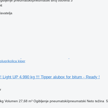
gibljenje
pneumatski/pneumatski
Broj osovina
3
it
davatelja
oluprikolica kiper
! Light UP 4.990 kg !!! Tipper alubox for bitum - Ready !
r
 kg
Volumen
27,68 m³
Ogibljenje
pneumatski/pneumatski
Neto težina
5