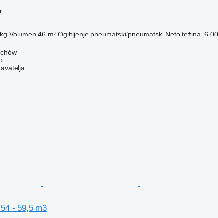
r
 kg
Volumen
46 m³
Ogibljenje
pneumatski/pneumatski
Neto težina
6.00
ychów
o.
davatelja
54 - 59,5 m3