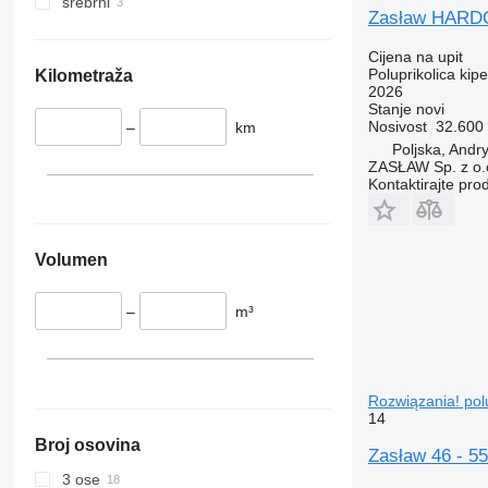
srebrni
Zasław HARDO
Cijena na upit
Poluprikolica kipe
Kilometraža
2026
Stanje
novi
Nosivost
32.600
–
km
Poljska, Andr
ZASŁAW Sp. z o.
Kontaktirajte pro
Volumen
–
m³
Rozwiązania! polu
14
Broj osovina
Zasław 46 - 5
3 ose