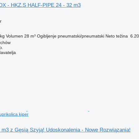
X - HKZ.S HALF-PIPE 24 - 32 m3
r
 kg
Volumen
28 m³
Ogibljenje
pneumatski/pneumatski
Neto težina
6.20
ychów
o.
davatelja
prikolica kiper
5 m3 z Gęsią Szyją! Udoskonalenia - Nowe Rozwiązania!