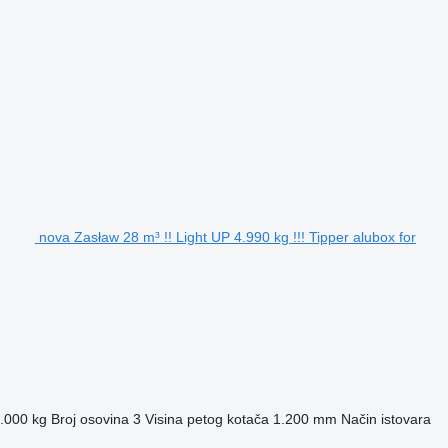
nova Zasław 28 m³ !! Light UP 4.990 kg !!! Tipper alubox for
.000 kg
Broj osovina
3
Visina petog kotača
1.200 mm
Način istovara