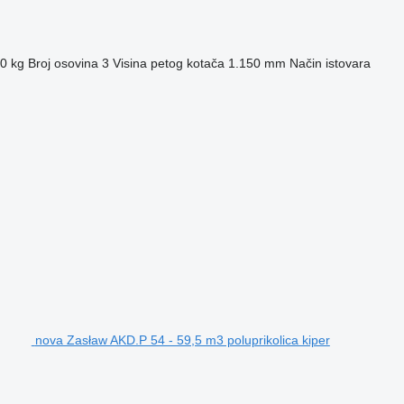
0 kg
Broj osovina
3
Visina petog kotača
1.150 mm
Način istovara
nova Zasław AKD.P 54 - 59,5 m3 poluprikolica kiper