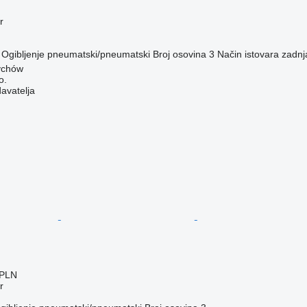
r
Ogibljenje
pneumatski/pneumatski
Broj osovina
3
Način istovara
zadnj
ychów
o.
davatelja
 PLN
r