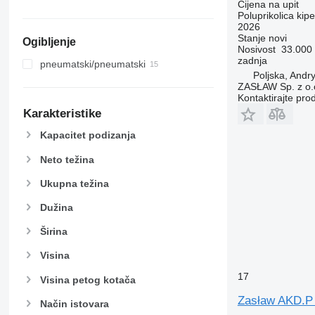
Cijena na upit
Poluprikolica kipe
2026
Stanje
novi
Ogibljenje
Nosivost
33.000
zadnja
pneumatski/pneumatski
Poljska, Andr
ZASŁAW Sp. z o.
Kontaktirajte pro
Karakteristike
Kapacitet podizanja
Neto težina
Ukupna težina
Dužina
Širina
Visina
17
Visina petog kotača
Zasław AKD.P 
Način istovara