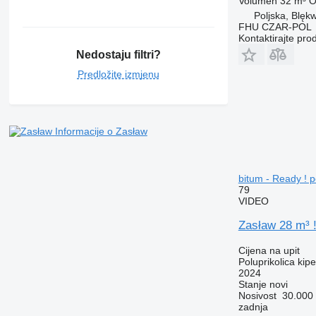
Volumen
32 m³
O
Poljska, Blękw
FHU CZAR-POL
Kontaktirajte pro
Nedostaju filtri?
Predložite izmjenu
Informacije o Zasław
bitum - Ready ! p
79
VIDEO
Zasław 28 m³ !
Cijena na upit
Poluprikolica kipe
2024
Stanje
novi
Nosivost
30.000
zadnja