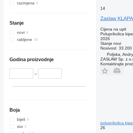
razmjena
14
Zasław KLAPA
Stanje
Cijena na upit
novi
Poluprikolica kipe
2026
rabljene
Stanje
novi
Nosivost
33.200
Poljska, Andr
ZASŁAW Sp. z o.
Godina proizvodnje
Kontaktirajte pro
–
Boja
bijeli
poluprikolica kipe
sivi
26