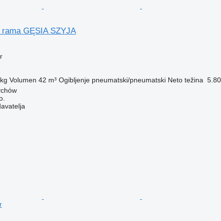
 rama GĘSIA SZYJA
r
 kg
Volumen
42 m³
Ogibljenje
pneumatski/pneumatski
Neto težina
5.80
ychów
o.
davatelja
r