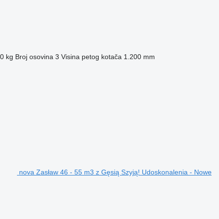
0 kg
Broj osovina
3
Visina petog kotača
1.200 mm
nova Zasław 46 - 55 m3 z Gęsią Szyją! Udoskonalenia - Nowe