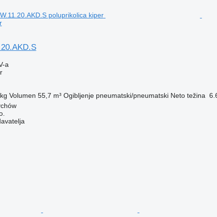
r
.20.AKD.S
V-a
r
 kg
Volumen
55,7 m³
Ogibljenje
pneumatski/pneumatski
Neto težina
6.
ychów
o.
davatelja