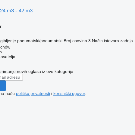
24 m3 - 42 m3
r
gibljenje
pneumatski/pneumatski
Broj osovina
3
Način istovara
zadnja
ychów
o.
davatelja
 primanje novih oglasa iz ove kategorije
e na našu
politiku privatnosti
i
korisnički ugovor
.