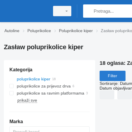
Autoline
Poluprikolice
Poluprikolice kiper
Zasław polupriko
Zasław poluprikolice kiper
18 oglasa:
Z
Kategorija
Filter
poluprikolice kiper
Sortiranje
:
Datum 
poluprikolice za prijevoz drva
Datum objavljivan
poluprikolice sa ravnim platformama
prikaži sve
Marka