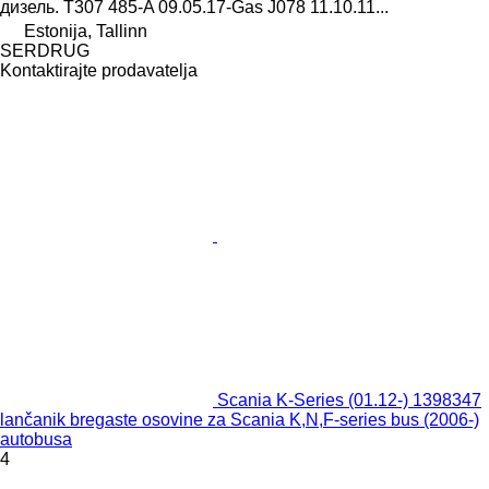
дизель. T307 485-A 09.05.17-Gas J078 11.10.11...
Estonija, Tallinn
SERDRUG
Kontaktirajte prodavatelja
Scania K-Series (01.12-) 1398347
lančanik bregaste osovine za Scania K,N,F-series bus (2006-)
autobusa
4