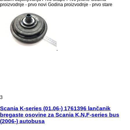
proizvodnje - prvo novi
Godina proizvodnje - prvo stare
3
Scania K-series (01.06-) 1761396 lančanik
bregaste osovine za Scania K,N,F-series bus
(2006-) autobusa