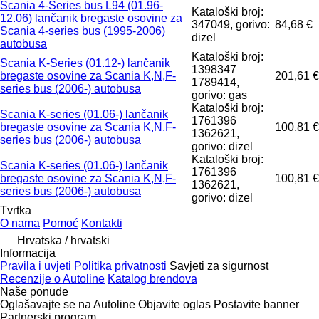
Scania 4-Series bus L94 (01.96-
Kataloški broj:
12.06) lančanik bregaste osovine za
347049, gorivo:
84,68 €
Scania 4-series bus (1995-2006)
dizel
autobusa
Kataloški broj:
Scania K-Series (01.12-) lančanik
1398347
bregaste osovine za Scania K,N,F-
201,61 €
1789414,
series bus (2006-) autobusa
gorivo: gas
Kataloški broj:
Scania K-series (01.06-) lančanik
1761396
bregaste osovine za Scania K,N,F-
100,81 €
1362621,
series bus (2006-) autobusa
gorivo: dizel
Kataloški broj:
Scania K-series (01.06-) lančanik
1761396
bregaste osovine za Scania K,N,F-
100,81 €
1362621,
series bus (2006-) autobusa
gorivo: dizel
Tvrtka
O nama
Pomoć
Kontakti
Hrvatska / hrvatski
Informacija
Pravila i uvjeti
Politika privatnosti
Savjeti za sigurnost
Recenzije o Autoline
Katalog brendova
Naše ponude
Oglašavajte se na Autoline
Objavite oglas
Postavite banner
Partnerski program