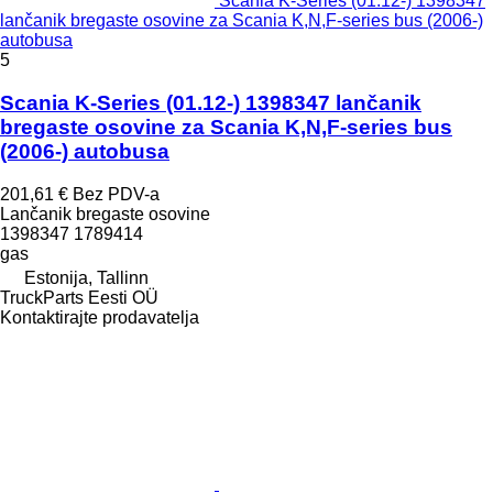
Scania K-Series (01.12-) 1398347
lančanik bregaste osovine za Scania K,N,F-series bus (2006-)
autobusa
5
Scania K-Series (01.12-) 1398347 lančanik
bregaste osovine za Scania K,N,F-series bus
(2006-) autobusa
201,61 €
Bez PDV-a
Lančanik bregaste osovine
1398347 1789414
gas
Estonija, Tallinn
TruckParts Eesti OÜ
Kontaktirajte prodavatelja