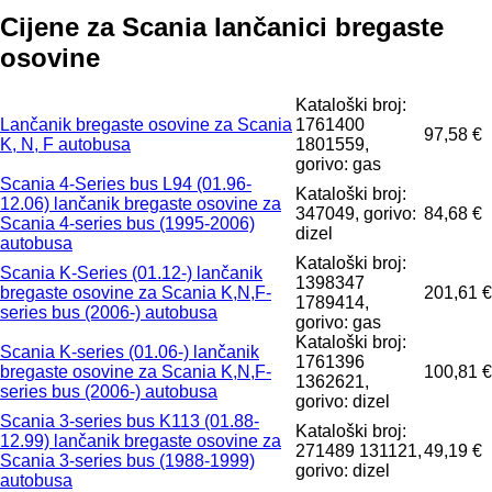
Cijene za Scania lančanici bregaste
osovine
Kataloški broj:
Lančanik bregaste osovine za Scania
1761400
97,58 €
K, N, F autobusa
1801559,
gorivo: gas
Scania 4-Series bus L94 (01.96-
Kataloški broj:
12.06) lančanik bregaste osovine za
347049, gorivo:
84,68 €
Scania 4-series bus (1995-2006)
dizel
autobusa
Kataloški broj:
Scania K-Series (01.12-) lančanik
1398347
bregaste osovine za Scania K,N,F-
201,61 €
1789414,
series bus (2006-) autobusa
gorivo: gas
Kataloški broj:
Scania K-series (01.06-) lančanik
1761396
bregaste osovine za Scania K,N,F-
100,81 €
1362621,
series bus (2006-) autobusa
gorivo: dizel
Scania 3-series bus K113 (01.88-
Kataloški broj:
12.99) lančanik bregaste osovine za
271489 131121,
49,19 €
Scania 3-series bus (1988-1999)
gorivo: dizel
autobusa