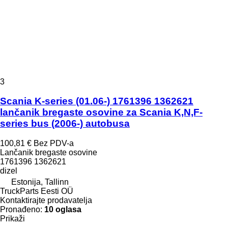
3
Scania K-series (01.06-) 1761396 1362621
lančanik bregaste osovine za Scania K,N,F-
series bus (2006-) autobusa
100,81 €
Bez PDV-a
Lančanik bregaste osovine
1761396 1362621
dizel
Estonija, Tallinn
TruckParts Eesti OÜ
Kontaktirajte prodavatelja
Pronađeno:
10 oglasa
Prikaži