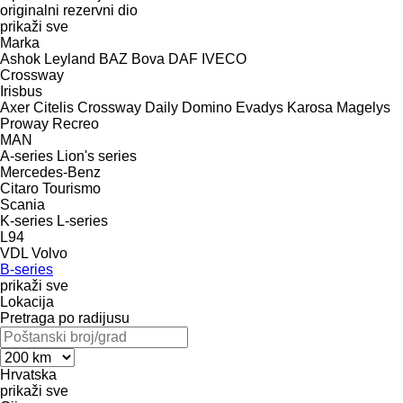
originalni rezervni dio
prikaži sve
Marka
Ashok Leyland
BAZ
Bova
DAF
IVECO
Crossway
Irisbus
Axer
Citelis
Crossway
Daily
Domino
Evadys
Karosa
Magelys
Proway
Recreo
MAN
A-series
Lion's series
Mercedes-Benz
Citaro
Tourismo
Scania
K-series
L-series
L94
VDL
Volvo
B-series
prikaži sve
Lokacija
Pretraga po radijusu
Hrvatska
prikaži sve