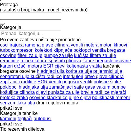
Pretraga
(kataloški broj, marka, model, rezervni dio)
Kategorija
Po ovom zahtjevu ništa nije pronađeno
oscilirajuća ramena
glave cilindra
ventili motora
motori
klipovi
turbokompresori
kolektori
klipnjače
poklopci ventila
bregastе
osovinе
filteri za ulje
pumpe za ulje
kućišta filtera za ulje
remenice
recirkulatora ispušnih plinova
čaure bregaste osovine
karteri
držači motora
EGR cijevi
koljenasta vratila
lančanici
bregaste osovine
hladnjaci ulja
korita za ulje
prijemnici ulja
separatori ulja kućišta radilice
interkuleri
brtve glave cilindra
zupčanici radilice
EGR ventili
prigušni ventili
potisne šipke
poklopci hladnjaka ulja
zamašnjaci
sajle gasa
vakum pumpe
košuljice cilindra
cijevi punjača za ulje
brtvila radilice
mjerači
protoka zraka
osovine klackalice
uljne cijevi
poliklinasti remeni
senzori tlaka ulja
drugi dijelovi motora
prikaži sve
Kategorija tehnike
kamioni
tegljači
autobusi
prikaži sve
Tip rezervnih dijelova