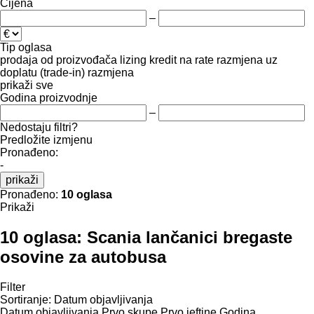
Cijena
–
Tip oglasa
prodaja
od proizvođača
lizing
kredit
na rate
razmjena uz
doplatu (trade-in)
razmjena
prikaži sve
Godina proizvodnje
–
Nedostaju filtri?
Predložite izmjenu
Pronađeno:
-
prikaži
Pronađeno:
10 oglasa
Prikaži
10 oglasa:
Scania lančanici bregaste
osovine za autobusa
Filter
Sortiranje
:
Datum objavljivanja
Datum objavljivanja
Prvo skupe
Prvo jeftine
Godina