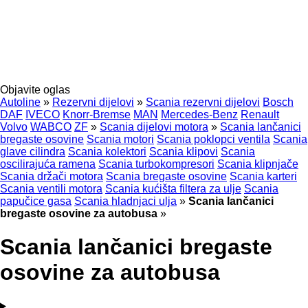
Objavite oglas
Autoline
»
Rezervni dijelovi
»
Scania rezervni dijelovi
Bosch
DAF
IVECO
Knorr-Bremse
MAN
Mercedes-Benz
Renault
Volvo
WABCO
ZF
»
Scania dijelovi motora
»
Scania lančanici
bregaste osovine
Scania motori
Scania poklopci ventila
Scania
glave cilindra
Scania kolektori
Scania klipovi
Scania
oscilirajuća ramena
Scania turbokompresori
Scania klipnjače
Scania držači motora
Scania bregastе osovinе
Scania karteri
Scania ventili motora
Scania kućišta filtera za ulje
Scania
papučice gasa
Scania hladnjaci ulja
»
Scania lančanici
bregaste osovine za autobusa
»
Scania lančanici bregaste
osovine za autobusa