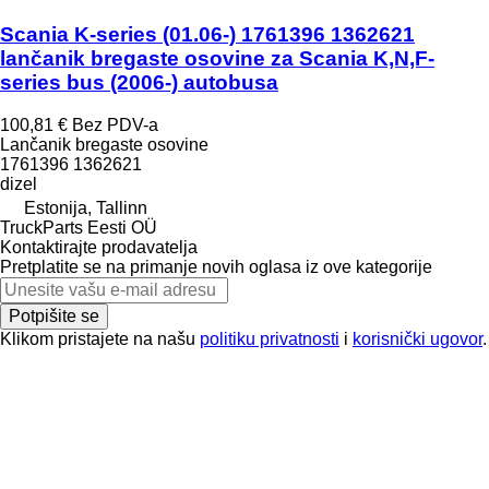
Scania K-series (01.06-) 1761396 1362621
lančanik bregaste osovine za Scania K,N,F-
series bus (2006-) autobusa
100,81 €
Bez PDV-a
Lančanik bregaste osovine
1761396 1362621
dizel
Estonija, Tallinn
TruckParts Eesti OÜ
Kontaktirajte prodavatelja
Pretplatite se na primanje novih oglasa iz ove kategorije
Potpišite se
Klikom pristajete na našu
politiku privatnosti
i
korisnički ugovor
.