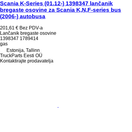
Scania K-Series (01.12-) 1398347 lančanik
bregaste osovine za Scania K,N,F-series bus
(2006-) autobusa
201,61 €
Bez PDV-a
Lančanik bregaste osovine
1398347 1789414
gas
Estonija, Tallinn
TruckParts Eesti OÜ
Kontaktirajte prodavatelja