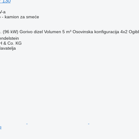
y 130
V-a
o - kamion za smeće
s. (96 kW)
Gorivo
dizel
Volumen
5 m³
Osovinska konfiguracija
4x2
Ogibl
ndelstein
H & Co. KG
davatelja
e