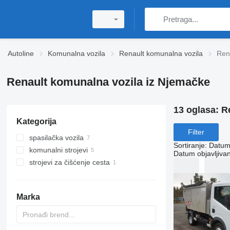
Autoline
Komunalna vozila
Renault komunalna vozila
Ren
Renault komunalna vozila iz Njemačke
13 oglasa:
R
Kategorija
Filter
spasilačka vozila
Sortiranje
:
Datum 
komunalni strojevi
vatrogasna vozila
Datum objavljivan
strojevi za čišćenje cesta
vatrogasne ljestve
kamioni za smeće
vozila hitne pomoći
vozila za čišćenje ulica
zapovjednog vozila
Marka