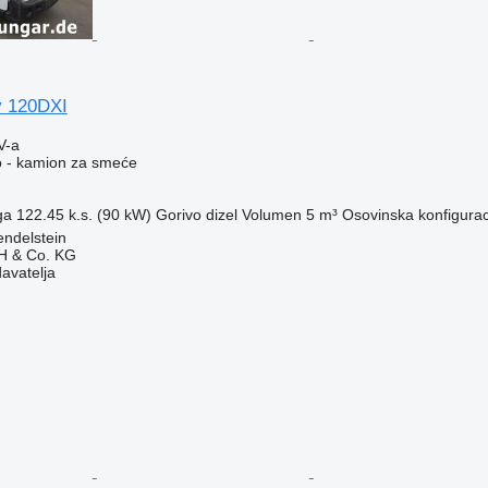
y 120DXI
V-a
o - kamion za smeće
ga
122.45 k.s. (90 kW)
Gorivo
dizel
Volumen
5 m³
Osovinska konfigurac
ndelstein
H & Co. KG
davatelja