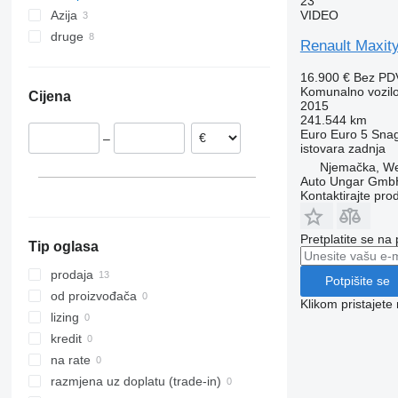
23
VIDEO
Azija
Poljska
druge
Francuska
Ujedinjeni Arapski Emirati
Renault Maxit
Nizozemska
Turska
Ukrajina
16.900 €
Bez PD
Belgija
Argentina
Komunalno vozil
Cijena
Španjolska
2015
241.544 km
Portugalija
Euro
Euro 5
Sna
–
Njemačka
istovara
zadnja
Nuremberg
Rumunjska
Njemačka, We
Auto Ungar Gmb
prikaži sve
Bovenden
Kontaktirajte pro
Saarbrucken
Koblenz
Pretplatite se na
Tip oglasa
Karlsruhe
Berlin
prodaja
Potpišite se
od proizvođača
Klikom pristajet
lizing
kredit
na rate
razmjena uz doplatu (trade-in)