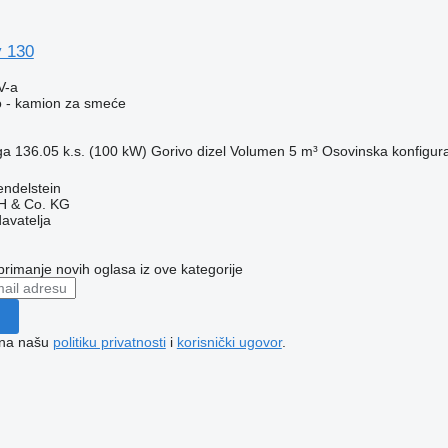
y 130
V-a
o - kamion za smeće
ga
136.05 k.s. (100 kW)
Gorivo
dizel
Volumen
5 m³
Osovinska konfigura
ndelstein
H & Co. KG
davatelja
 primanje novih oglasa iz ove kategorije
e na našu
politiku privatnosti
i
korisnički ugovor
.