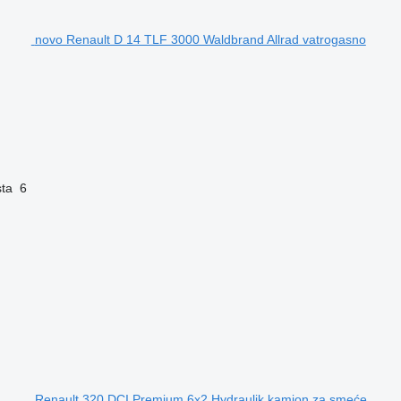
novo Renault D 14 TLF 3000 Waldbrand Allrad vatrogasno
sta
6
Renault 320 DCI Premium 6x2 Hydraulik kamion za smeće