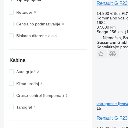
Renault G F23
Retarder
14.900 €
Bez PD
Komunalno vozilo
1984
Centralno podmazivanje
37.000 km
Snaga
256 k.s. 
Blokada diferencijala
Njemačka, B
Gassmann Gmb
Kontaktirajte pro
Kabina
Auto grijač
Klima uređaj
Cruise-control (tempomat)
vatrogasne ljestv
Tahograf
15
Renault G F23