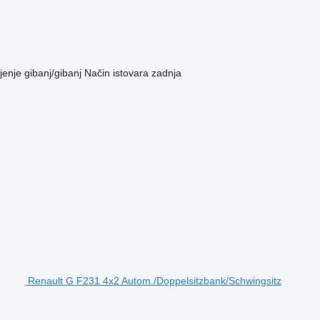
jenje
gibanj/gibanj
Način istovara
zadnja
Renault G F231 4x2 Autom./Doppelsitzbank/Schwingsitz