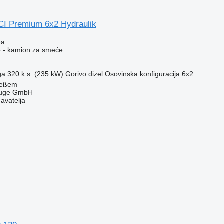
CI Premium 6x2 Hydraulik
-a
o - kamion za smeće
ga
320 k.s. (235 kW)
Gorivo
dizel
Osovinska konfiguracija
6x2
ießem
zeuge GmbH
davatelja