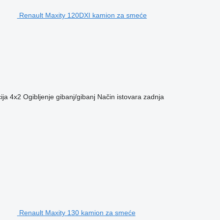
Renault Maxity 120DXI kamion za smeće
ija
4x2
Ogibljenje
gibanj/gibanj
Način istovara
zadnja
Renault Maxity 130 kamion za smeće