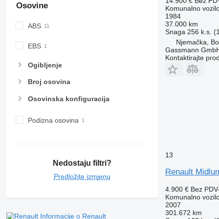
14.900 €
Bez PD
Osovine
Komunalno vozilo
1984
37.000 km
ABS
Snaga
256 k.s. 
Njemačka, B
EBS
Gassmann Gmb
Kontaktirajte pro
Ogibljenje
Broj osovina
Osovinska konfiguracija
Podizna osovina
13
Nedostaju filtri?
Renault Midlu
Predložite izmjenu
4.900 €
Bez PDV
Komunalno vozilo
2007
301.672 km
Informacije o Renault