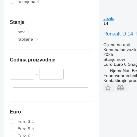
razmjena
vozilo
Stanje
14
novi
Renault D 14 
rabljene
Cijena na upit
Komunalno vozilo
2025
Stanje
novi
Godina proizvodnje
Euro
Euro 6
Sna
Njemačka, Ber
–
Feuerwehrtechni
Kontaktirajte pro
Euro
Euro 3
Euro 5
Euro 6