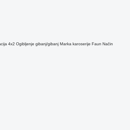
cija
4x2
Ogibljenje
gibanj/gibanj
Marka karoserije
Faun
Način