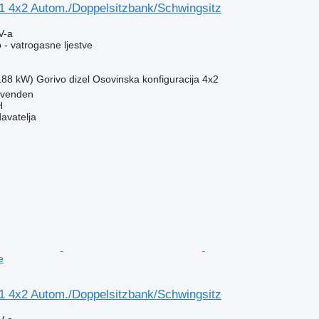
1 4x2 Autom./Doppelsitzbank/Schwingsitz
V-a
 - vatrogasne ljestve
(188 kW)
Gorivo
dizel
Osovinska konfiguracija
4x2
ovenden
H
davatelja
e
1 4x2 Autom./Doppelsitzbank/Schwingsitz