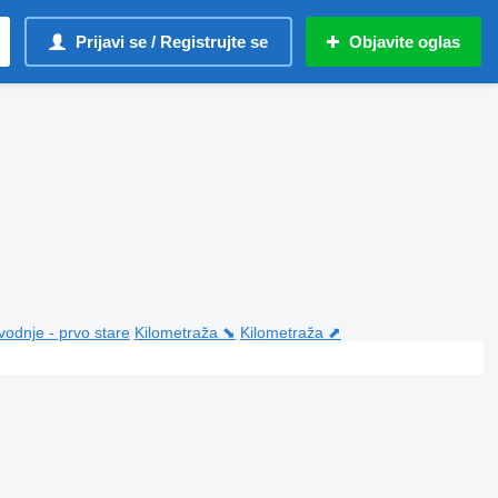
Prijavi se / Registrujte se
Objavite oglas
vodnje - prvo stare
Kilometraža ⬊
Kilometraža ⬈