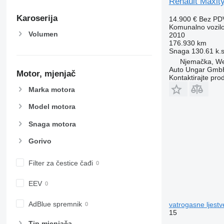
Renault Maxit
Karoserija
14.900 €
Bez PD
Komunalno vozil
Volumen
2010
176.930 km
Snaga
130.61 k.
Njemačka, We
Auto Ungar Gmb
Motor, mjenjač
Kontaktirajte pro
Marka motora
Model motora
Snaga motora
Gorivo
Filter za čestice čađi
EEV
AdBlue spremnik
vatrogasne ljestv
15
Tip mјenjača