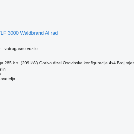
TLF 3000 Waldbrand Allrad
 - vatrogasno vozilo
ga
285 k.s. (209 kW)
Gorivo
dizel
Osovinska konfiguracija
4x4
Broj mje
lin
k
davatelja