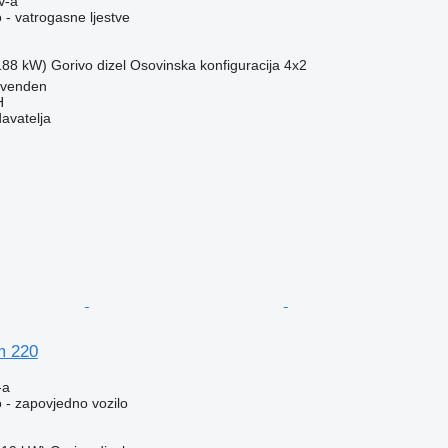
V-a
 - vatrogasne ljestve
(188 kW)
Gorivo
dizel
Osovinska konfiguracija
4x2
ovenden
H
davatelja
m 220
-a
 - zapovjedno vozilo