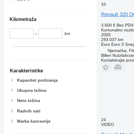
10
Renault 320 D
Kilometraža
3.600 €
Bez PDV
Komunalno vozil
–
km
2005
293.037 km
Euro
Euro 3
Sna
Njemačka, Fl
Billen Nutzfahr
Kontaktirajte pro
Karakteristike
Kapacitet podizanja
Ukupna težina
Neto težina
Radnih sati
24
Marka karoserije
VIDEO