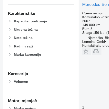
Mercedes-Benz
Cijena na upit
Karakteristike
Komunalno vozilo 
2007
Kapacitet podizanja
149.000 km
Euro 3
Ukupna težina
Snaga
156 k.s. 
Njemačka, Bie
Neto težina
Lemoine GmbH
Kontaktirajte pro
Radnih sati
Marka karoserije
Karoserija
Volumen
Motor, mjenjač
1
Marka motora