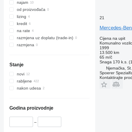
najam
od proizvođača
lizing
21
kredit
Mercedes-Ben
na rate
razmjena uz doplatu (trade-in)
Cijena na upit
Komunalno vozilo
razmjena
1999
13.500 km
65 m/č
Snaga
170 k.s. 
Stanje
Njemačka, St
Spoerer Spezialf
novi
Kontaktirajte pro
rabljene
nakon udesa
Godina proizvodnje
–