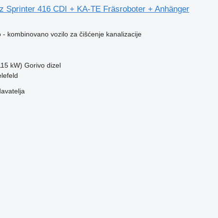
 Sprinter 416 CDI + KA-TE Fräsroboter + Anhänger
- kombinovano vozilo za čišćenje kanalizacije
(115 kW)
Gorivo
dizel
lefeld
davatelja