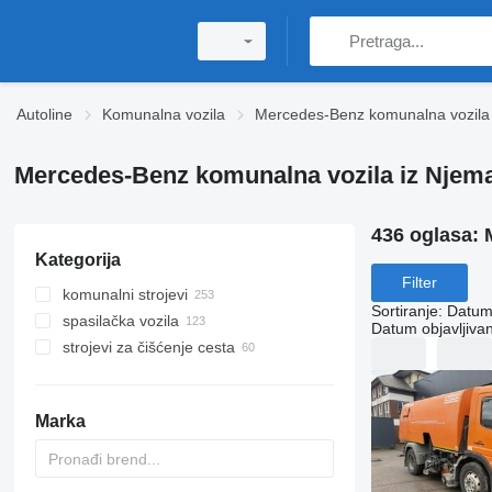
Autoline
Komunalna vozila
Mercedes-Benz komunalna vozila
Mercedes-Benz komunalna vozila iz Njem
436 oglasa:
Kategorija
Filter
komunalni strojevi
Sortiranje
:
Datum 
spasilačka vozila
kamioni za smeće
Datum objavljivan
strojevi za čišćenje cesta
univerzalni komunalni strojevi
vatrogasna vozila
autofekalci
vozila hitne pomoći
vozila za čišćenje ulica
vozila za čišćenje kanalizacije
vatrogasne ljestve
strojevi za čišćenje snijega
Marka
kombinovana vozila za čišćenje
zapovjednog vozila
rasipači pijeska
kanalizacije
vatrogasne platforme
cisterne za pranje ulica