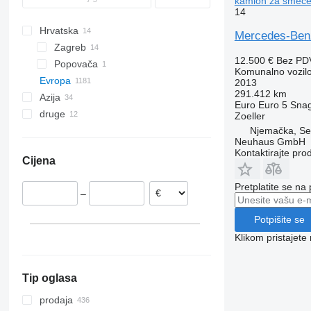
kamion za smeć
14
Atego 1530
Sprinter 319
Unimog U430
Vario 818
Atego 1828
Sprinter 412
Unimog U500
Hrvatska
Mercedes-Benz
Sprinter 413
Unimog U527
Zagreb
12.500 €
Bez PD
Sprinter 416
Unimog U530
Popovača
Komunalno vozil
Sprinter 513
Unimog U1200
Evropa
2013
291.412 km
Sprinter 515
Unimog U1300
Azija
Njemačka
Euro
Euro 5
Sna
Sprinter 516
Unimog U1400
druge
Hannover
Nizozemska
Turska
Zoeller
Sprinter 519
Unimog U4000
Njemačka, S
Dusseldorf
Poljska
Ujedinjeni Arapski Emirati
Ukrajina
Neuhaus GmbH
Bovenden
Ujedinjeno Kraljevstvo
Kina
Brazil
Kontaktirajte pro
Cijena
Selm
Rumunjska
Azerbejdžan
Argentina
Munich
Mađarska
Čile
Pretplatite se na
–
Dulmen
Češka
Regensburg
Belgija
Potpišite se
prikaži sve
Ingolstadt
Klikom pristajet
prikaži sve
Tip oglasa
prodaja