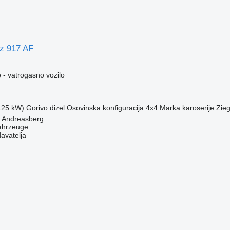
z 917 AF
 - vatrogasno vozilo
(125 kW)
Gorivo
dizel
Osovinska konfiguracija
4x4
Marka karoserije
Zieg
. Andreasberg
ahrzeuge
davatelja