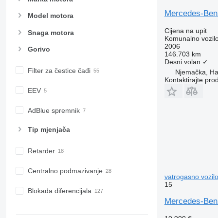
Mercedes-Ben
Model motora
Cijena na upit
Snaga motora
Komunalno vozilo 
2006
Gorivo
146.703 km
Desni volan
✓
Filter za čestice čađi
Njemačka, H
Kontaktirajte pro
EEV
AdBlue spremnik
Tip mјenjača
Retarder
Centralno podmazivanje
vatrogasno vozil
15
Blokada diferencijala
Mercedes-Benz