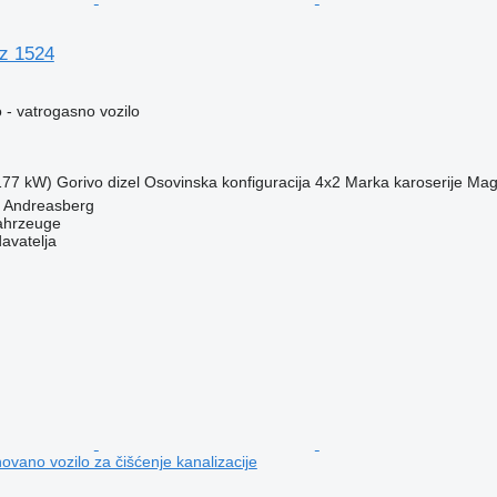
z 1524
 - vatrogasno vozilo
(177 kW)
Gorivo
dizel
Osovinska konfiguracija
4x2
Marka karoserije
Mag
. Andreasberg
ahrzeuge
davatelja
vano vozilo za čišćenje kanalizacije