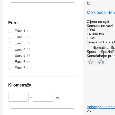
31
Mercedes-Ben
Cijena na upit
Euro
Komunalno vozilo
1994
Euro 1
14.000 km
Euro 2
1 m/č
Snaga
241 k.s. 
Euro 3
Njemačka, St
Euro 4
Spoerer Spezialf
Euro 5
Kontaktirajte pro
Euro 6
Euro 7
Kilometraža
–
km
Anhänger kombino
25