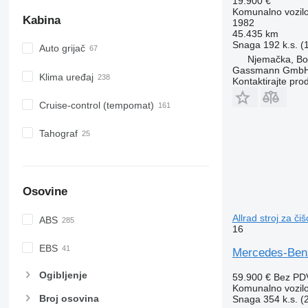
19.900 €
Komunalno vozilo
Kabina
1982
45.435 km
Snaga
192 k.s. 
Auto grijač
Njemačka, B
Gassmann Gmb
Klima uređaj
Kontaktirajte pro
Cruise-control (tempomat)
Tahograf
Osovine
Allrad stroj za či
ABS
16
EBS
Mercedes-Benz
Ogibljenje
59.900 €
Bez PD
Komunalno vozilo 
Broj osovina
Snaga
354 k.s. 