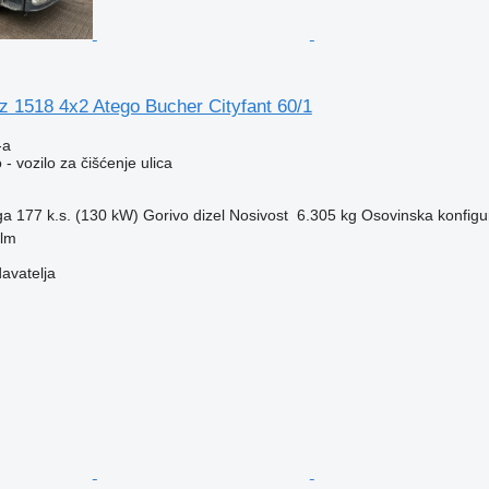
 1518 4x2 Atego Bucher Cityfant 60/1
-a
- vozilo za čišćenje ulica
ga
177 k.s. (130 kW)
Gorivo
dizel
Nosivost
6.305 kg
Osovinska konfigu
elm
davatelja