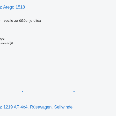
z Atego 1518
- vozilo za čišćenje ulica
agen
davatelja
o
 1219 AF 4x4, Rüstwagen, Seilwinde