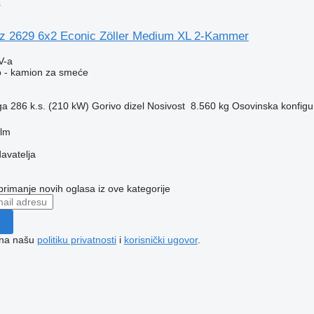
e
 2629 6x2 Econic Zöller Medium XL 2-Kammer
V-a
o - kamion za smeće
ga
286 k.s. (210 kW)
Gorivo
dizel
Nosivost
8.560 kg
Osovinska konfigu
elm
davatelja
 primanje novih oglasa iz ove kategorije
e na našu
politiku privatnosti
i
korisnički ugovor
.