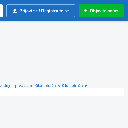
Prijavi se / Registrujte se
Objavite oglas
vodnje - prvo stare
Kilometraža ⬊
Kilometraža ⬈