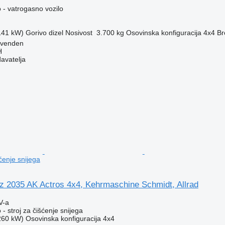
 - vatrogasno vozilo
(141 kW)
Gorivo
dizel
Nosivost
3.700 kg
Osovinska konfiguracija
4x4
Br
ovenden
H
davatelja
šćenje snijega
 2035 AK Actros 4x4, Kehrmaschine Schmidt, Allrad
V-a
- stroj za čišćenje snijega
(260 kW)
Osovinska konfiguracija
4x4