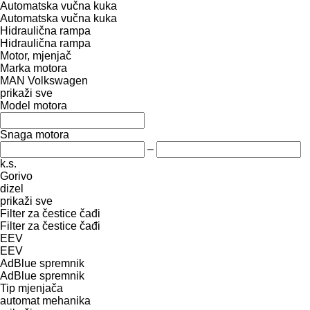
Automatska vučna kuka
Automatska vučna kuka
Hidraulična rampa
Hidraulična rampa
Motor, mjenjač
Marka motora
MAN
Volkswagen
prikaži sve
Model motora
Snaga motora
–
k.s.
Gorivo
dizel
prikaži sve
Filter za čestice čađi
Filter za čestice čađi
EEV
EEV
AdBlue spremnik
AdBlue spremnik
Tip mјenjača
automat
mehanika