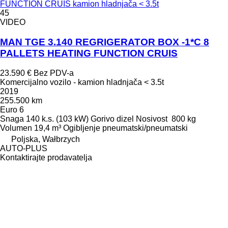
FUNCTION CRUIS kamion hladnjača < 3.5t
45
VIDEO
MAN TGE 3.140 REGRIGERATOR BOX -1*C 8
PALLETS HEATING FUNCTION CRUIS
23.590 €
Bez PDV-a
Komercijalno vozilo - kamion hladnjača < 3.5t
2019
255.500 km
Euro 6
Snaga
140 k.s. (103 kW)
Gorivo
dizel
Nosivost
800 kg
Volumen
19,4 m³
Ogibljenje
pneumatski/pneumatski
Poljska, Wałbrzych
AUTO-PLUS
Kontaktirajte prodavatelja