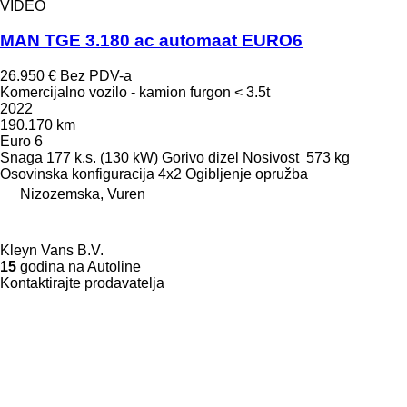
VIDEO
MAN TGE 3.180 ac automaat EURO6
26.950 €
Bez PDV-a
Komercijalno vozilo - kamion furgon < 3.5t
2022
190.170 km
Euro 6
Snaga
177 k.s. (130 kW)
Gorivo
dizel
Nosivost
573 kg
Osovinska konfiguracija
4x2
Ogibljenje
opružba
Nizozemska, Vuren
Kleyn Vans B.V.
15
godina na Autoline
Kontaktirajte prodavatelja