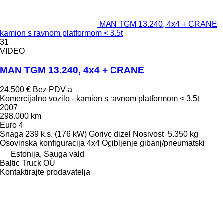
MAN TGM 13.240, 4x4 + CRANE
kamion s ravnom platformom < 3.5t
31
VIDEO
MAN TGM 13.240, 4x4 + CRANE
24.500 €
Bez PDV-a
Komercijalno vozilo - kamion s ravnom platformom < 3.5t
2007
298.000 km
Euro 4
Snaga
239 k.s. (176 kW)
Gorivo
dizel
Nosivost
5.350 kg
Osovinska konfiguracija
4x4
Ogibljenje
gibanj/pneumatski
Estonija, Sauga vald
Baltic Truck OÜ
Kontaktirajte prodavatelja