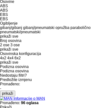
Osovine
ABS
ABS
EBS
EBS
Ogibljenje
gibanj/gibanj
gibanj/pneumatski
opružba
parabolično
pneumatski/pneumatski
prikaži sve
Broj osovina
2 ose
3 ose
prikaži sve
Osovinska konfiguracija
4x2
4x4
6x2
prikaži sve
Podizna osovina
Podizna osovina
Nedostaju filtri?
Predložite izmjenu
Pronađeno:
-
prikaži
Informacije o MAN
Pronađeno:
96 oglasa
Prikaži