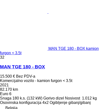
MAN TGE 180 - BOX kamion
furgon < 3.5t
32
MAN TGE 180 - BOX
15.500 €
Bez PDV-a
Komercijalno vozilo - kamion furgon < 3.5t
2021
82.170 km
Euro 6
Snaga
180 k.s. (132 kW)
Gorivo
dizel
Nosivost
1.012 kg
Osovinska konfiguracija
4x2
Ogibljenje
gibanj/gibanj
Belgija