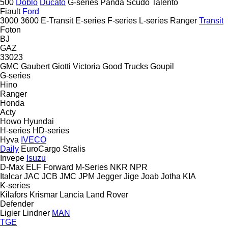
500
Doblo
Ducato
G-series
Panda
Scudo
Talento
Fiault
Ford
3000
3600
E-Transit
E-series
F-series
L-series
Ranger
Transit
Foton
BJ
GAZ
33023
GMC
Gaubert
Giotti Victoria
Good Trucks
Goupil
G-series
Hino
Ranger
Honda
Acty
Howo
Hyundai
H-series
HD-series
Hyva
IVECO
Daily
EuroCargo
Stralis
Invepe
Isuzu
D-Max
ELF
Forward
M-Series
NKR
NPR
Italcar
JAC
JCB
JMC
JPM
Jegger
Jige
Joab
Jotha
KIA
K-series
Kilafors
Krismar
Lancia
Land Rover
Defender
Ligier
Lindner
MAN
TGE