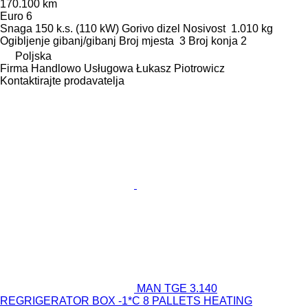
170.100 km
Euro 6
Snaga
150 k.s. (110 kW)
Gorivo
dizel
Nosivost
1.010 kg
Ogibljenje
gibanj/gibanj
Broj mjesta
3
Broj konja
2
Poljska
Firma Handlowo Usługowa Łukasz Piotrowicz
Kontaktirajte prodavatelja
MAN TGE 3.140
REGRIGERATOR BOX -1*C 8 PALLETS HEATING