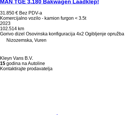
MAN TGE 3.180 Bakwagen Laadklep!
31.850 €
Bez PDV-a
Komercijalno vozilo - kamion furgon < 3.5t
2023
102.514 km
Gorivo
dizel
Osovinska konfiguracija
4x2
Ogibljenje
opružba
Nizozemska, Vuren
Kleyn Vans B.V.
15
godina na Autoline
Kontaktirajte prodavatelja