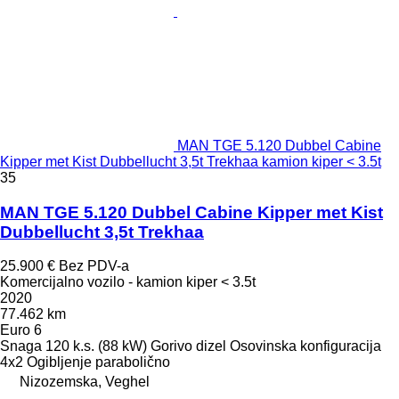
MAN TGE 5.120 Dubbel Cabine
Kipper met Kist Dubbellucht 3,5t Trekhaa kamion kiper < 3.5t
35
MAN TGE 5.120 Dubbel Cabine Kipper met Kist
Dubbellucht 3,5t Trekhaa
25.900 €
Bez PDV-a
Komercijalno vozilo - kamion kiper < 3.5t
2020
77.462 km
Euro 6
Snaga
120 k.s. (88 kW)
Gorivo
dizel
Osovinska konfiguracija
4x2
Ogibljenje
parabolično
Nizozemska, Veghel