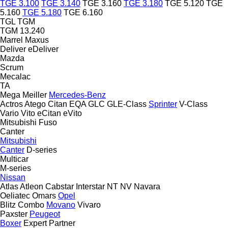
TGE 3.100
TGE 3.140
TGE 3.160
TGE 3.180
TGE 5.120
TGE
5.160
TGE 5.180
TGE 6.160
TGL
TGM
TGM 13.240
Marrel
Maxus
Deliver
eDeliver
Mazda
Scrum
Mecalac
TA
Mega
Meiller
Mercedes-Benz
Actros
Atego
Citan
EQA
GLC
GLE-Class
Sprinter
V-Class
Vario
Vito
eCitan
eVito
Mitsubishi Fuso
Canter
Mitsubishi
Canter
D-series
Multicar
M-series
Nissan
Atlas
Atleon
Cabstar
Interstar
NT
NV
Navara
Oeliatec
Omars
Opel
Blitz
Combo
Movano
Vivaro
Paxster
Peugeot
Boxer
Expert
Partner