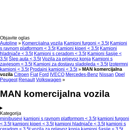
Objavite oglas
Autoline
»
Komercijalna vozila
Kamioni furgoni < 3.5t
Kamioni
s ravnom platformom < 3.5t
Kamioni kiperi < 3.5t
Kamioni
hladnjače < 3.5t
Kamioni s ceradom < 3.5t
Kamioni šasije <
3.5t
Šlep auta < 3.5t
Vozila za prijevoz konja
Kamioni s
zavjesom < 3.5t
Kamioni za dostavu sladoleda < 3.5t
Izotermni
kamioni < 3.5t
Prodajni kamioni < 3.5t
»
MAN komercijalna
vozila
Citroen
Fiat
Ford
IVECO
Mercedes-Benz
Nissan
Opel
Peugeot
Renault
Volkswagen
»
MAN komercijalna vozila
Kategorija
minibusevi
kamioni s ravnom platformom < 3.5t
kamioni furgoni
< 3.5t
kamioni kiperi < 3.5t
kamioni hladnjače < 3.5t
kamioni s
ceradom < 3.5t
vozila za prijevoz konja
kamioni šasije < 3.5t