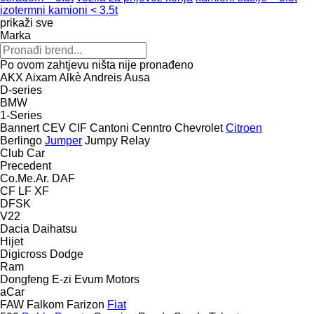
izotermni kamioni < 3.5t
prikaži sve
Marka
Po ovom zahtjevu ništa nije pronađeno
AKX
Aixam
Alkè
Andreis
Ausa
D-series
BMW
1-Series
Bannert
CEV
CIF
Cantoni
Cenntro
Chevrolet
Citroen
Berlingo
Jumper
Jumpy
Relay
Club Car
Precedent
Co.Me.Ar.
DAF
CF
LF
XF
DFSK
V22
Dacia
Daihatsu
Hijet
Digicross
Dodge
Ram
Dongfeng
E-zi
Evum Motors
aCar
FAW
Falkom
Farizon
Fiat