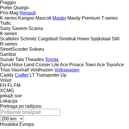
Piaggio
Porter
Quargo
Pris-Mag
Renault
K-series
Kangoo
Mascott
Master
Maxity
Premium
T-series
Trafic
Sany
Saviem
Scania
K-series
Scattolini
Schmitz Cargobull
Sinotruk Howo
Spijkstaal
Still
R-series
StreetScooter
Subaru
Sambar
Suzuki
Tata
Thwaites
Toyota
Dyna
Hilux
Land Cruiser
Lite Ace
Proace
Town Ace
ToyoAce
Trias
Vauxhall
Veldhuizen
Volkswagen
Caddy
Crafter
LT
Transporter
Up
Volvo
FH
FL
FM
XCMG
prikaži sve
Lokacija
Pretraga po radijusu
Hrvatska
Evropa