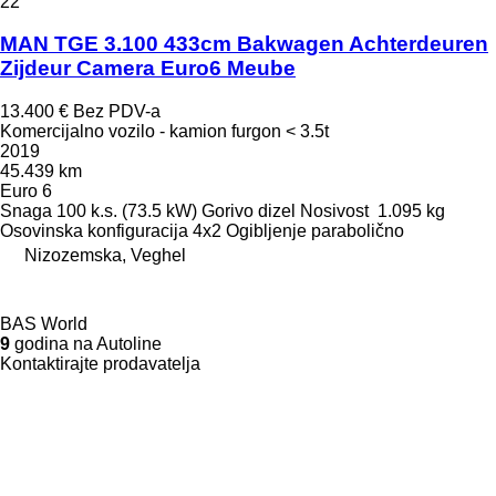
22
MAN TGE 3.100 433cm Bakwagen Achterdeuren
Zijdeur Camera Euro6 Meube
13.400 €
Bez PDV-a
Komercijalno vozilo - kamion furgon < 3.5t
2019
45.439 km
Euro 6
Snaga
100 k.s. (73.5 kW)
Gorivo
dizel
Nosivost
1.095 kg
Osovinska konfiguracija
4x2
Ogibljenje
parabolično
Nizozemska, Veghel
BAS World
9
godina na Autoline
Kontaktirajte prodavatelja