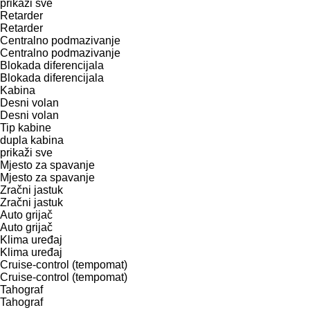
prikaži sve
Retarder
Retarder
Centralno podmazivanje
Centralno podmazivanje
Blokada diferencijala
Blokada diferencijala
Kabina
Desni volan
Desni volan
Tip kabine
dupla kabina
prikaži sve
Mjesto za spavanje
Mjesto za spavanje
Zračni jastuk
Zračni jastuk
Auto grijač
Auto grijač
Klima uređaj
Klima uređaj
Cruise-control (tempomat)
Cruise-control (tempomat)
Tahograf
Tahograf