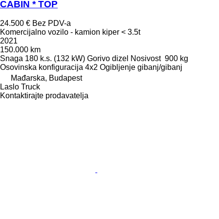
CABIN * TOP
24.500 €
Bez PDV-a
Komercijalno vozilo - kamion kiper < 3.5t
2021
150.000 km
Snaga
180 k.s. (132 kW)
Gorivo
dizel
Nosivost
900 kg
Osovinska konfiguracija
4x2
Ogibljenje
gibanj/gibanj
Mađarska, Budapest
Laslo Truck
Kontaktirajte prodavatelja