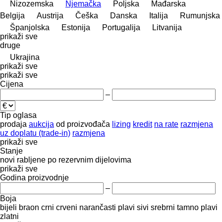
Nizozemska
Njemačka
Poljska
Mađarska
Belgija
Austrija
Češka
Danska
Italija
Rumunjska
Španjolska
Estonija
Portugalija
Litvanija
prikaži sve
druge
Ukrajina
prikaži sve
prikaži sve
Cijena
–
Tip oglasa
prodaja
aukcija
od proizvođača
lizing
kredit
na rate
razmjena
uz doplatu (trade-in)
razmjena
prikaži sve
Stanje
novi
rabljene
po rezervnim dijelovima
prikaži sve
Godina proizvodnje
–
Boja
bijeli
braon
crni
crveni
narančasti
plavi
sivi
srebrni
tamno plavi
zlatni