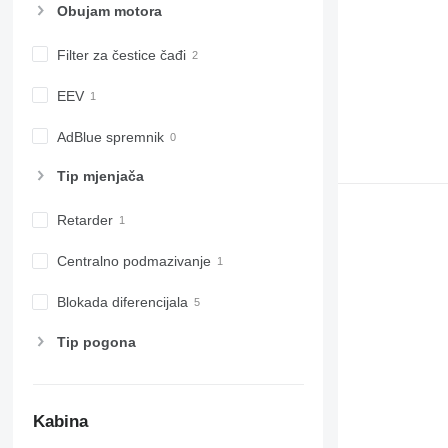
Obujam motora
Filter za čestice čađi
EEV
AdBlue spremnik
Tip mјenjača
Retarder
Centralno podmazivanje
Blokada diferencijala
Tip pogona
Kabina