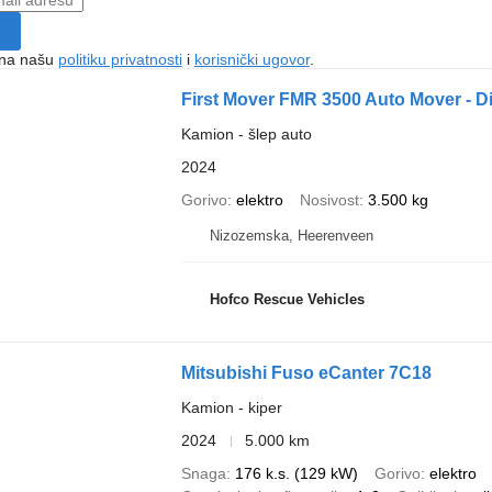
e na našu
politiku privatnosti
i
korisnički ugovor
.
First Mover FMR 3500 Auto Mover - D
Kamion - šlep auto
2024
Gorivo
elektro
Nosivost
3.500 kg
Nizozemska, Heerenveen
Hofco Rescue Vehicles
Mitsubishi Fuso eCanter 7C18
Kamion - kiper
2024
5.000 km
Snaga
176 k.s. (129 kW)
Gorivo
elektro