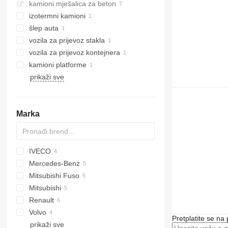
kamioni mješalica za beton
izotermni kamioni
šlep auta
vozila za prijevoz stakla
vozila za prijevoz kontejnera
kamioni platforme
prikaži sve
Marka
IVECO
CF
Ducato
E-Transit
Mercedes-Benz
Transit
Daily
eDeliver
Mitsubishi Fuso
Actros
Mitsubishi
Sprinter
Renault
eActros
Volvo
D Wide
M3000
Pretplatite se na
prikaži sve
FE