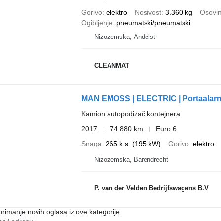
Gorivo
elektro
Nosivost
3.360 kg
Osovin
Ogibljenje
pneumatski/pneumatski
Nizozemska, Andelst
CLEANMAT
MAN EMOSS | ELECTRIC | Portaalarm 
Kamion autopodizač kontejnera
2017
74.880 km
Euro 6
Snaga
265 k.s. (195 kW)
Gorivo
elektro
Nizozemska, Barendrecht
P. van der Velden Bedrijfswagens B.V
 primanje novih oglasa iz ove kategorije