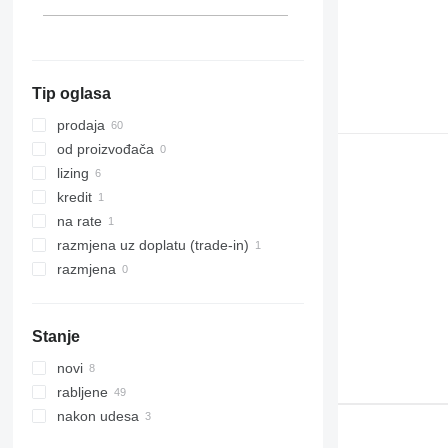
Francuska
prikaži sve
Tip oglasa
prodaja
od proizvođača
lizing
kredit
na rate
razmjena uz doplatu (trade-in)
razmjena
Stanje
novi
rabljene
nakon udesa