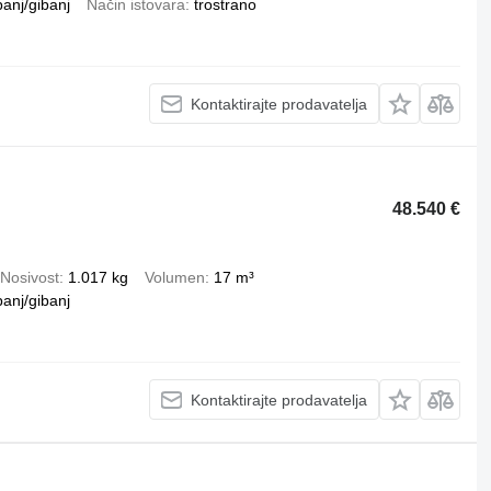
banj/gibanj
Način istovara
trostrano
Kontaktirajte prodavatelja
48.540 €
Nosivost
1.017 kg
Volumen
17 m³
banj/gibanj
Kontaktirajte prodavatelja