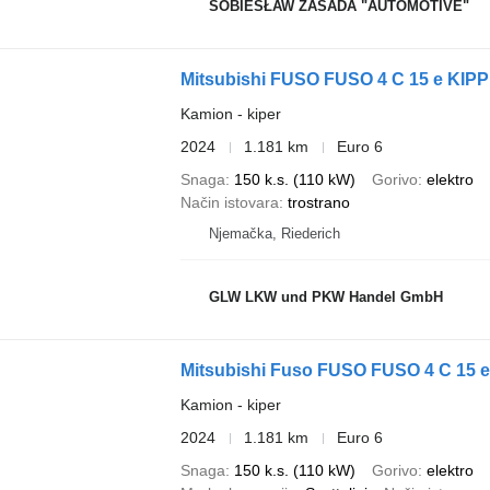
SOBIESŁAW ZASADA "AUTOMOTIVE"
Mitsubishi FUSO FUSO 4 C 15 e KIPP
Kamion - kiper
2024
1.181 km
Euro 6
Snaga
150 k.s. (110 kW)
Gorivo
elektro
Način istovara
trostrano
Njemačka, Riederich
GLW LKW und PKW Handel GmbH
Mitsubishi Fuso FUSO FUSO 4 C 15 e
Kamion - kiper
2024
1.181 km
Euro 6
Snaga
150 k.s. (110 kW)
Gorivo
elektro