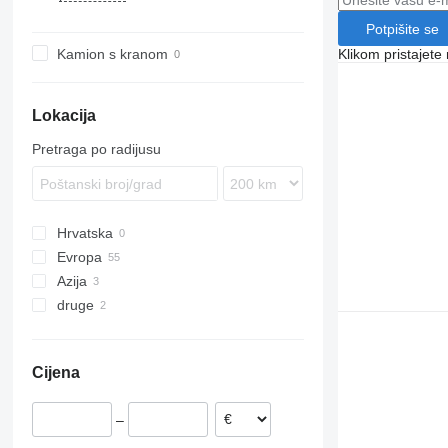
Potpišite se
Kamion s kranom
Klikom pristajet
Lokacija
Pretraga po radijusu
Hrvatska
Evropa
Azija
Nizozemska
druge
Njemačka
Kina
Poljska
Ujedinjeni Arapski Emirati
Urugvaj
Belgija
Ukrajina
Cijena
Švedska
Španjolska
–
Češka