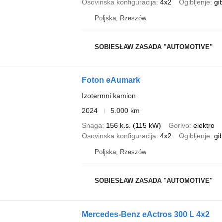
Osovinska konfiguracija
4x2
Ogibljenje
gi
Poljska, Rzeszów
SOBIESŁAW ZASADA "AUTOMOTIVE"
Foton eAumark
Izotermni kamion
2024
5.000 km
Snaga
156 k.s. (115 kW)
Gorivo
elektro
Osovinska konfiguracija
4x2
Ogibljenje
gi
Poljska, Rzeszów
SOBIESŁAW ZASADA "AUTOMOTIVE"
Mercedes-Benz eActros 300 L 4x2