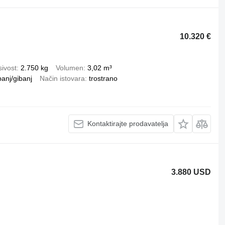
10.320 €
ivost
2.750 kg
Volumen
3,02 m³
banj/gibanj
Način istovara
trostrano
Kontaktirajte prodavatelja
3.880 USD