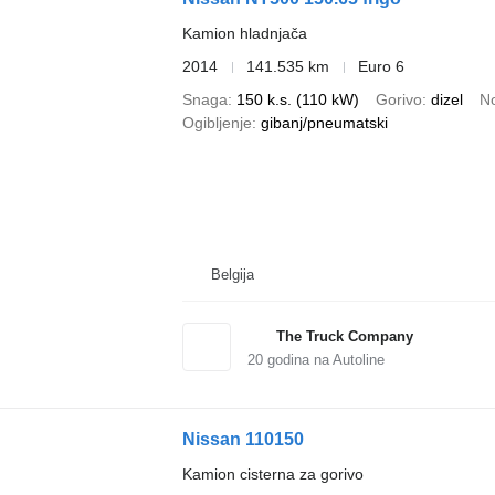
Kamion hladnjača
2014
141.535 km
Euro 6
Snaga
150 k.s. (110 kW)
Gorivo
dizel
No
Ogibljenje
gibanj/pneumatski
Belgija
The Truck Company
20
godina na Autoline
Nissan 110150
Kamion cisterna za gorivo