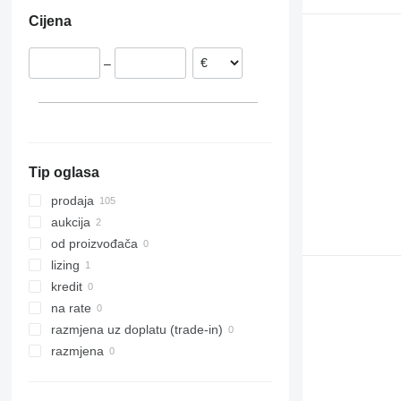
Italija
Ujedinjeni Arapski Emirati
Cijena
Češka
Rumunjska
–
Nizozemska
Mađarska
Belgija
prikaži sve
Tip oglasa
prodaja
aukcija
od proizvođača
lizing
kredit
na rate
razmjena uz doplatu (trade-in)
razmjena