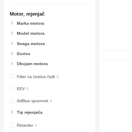
Motor, mjenjač
Marka motora
Model motora
Snaga motora
Gorivo
Obujam motora
Filter za čestice čađi
EEV
AdBlue spremnik
Tip mјenjača
Retarder