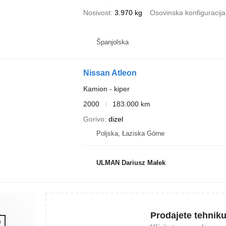
Nosivost
3.970 kg
Osovinska konfiguracija
Španjolska
Nissan Atleon
Kamion - kiper
2000
183.000 km
Gorivo
dizel
Poljska, Łaziska Górne
ULMAN Dariusz Małek
Prodajete tehnik