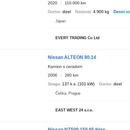
2020
110.000 km
Gorivo
dizel
Nosivost
4.900 kg
Desni v
Japan
EVERY TRADING Co Ltd
Nissan ALTEON 80.14
Kamion s ceradom
2006
280 km
Snaga
137 k.s. (101 kW)
Gorivo
dizel
Češka, Prague
EAST WEST 24 s.r.o.
Nissan NT500 150.65 frigo