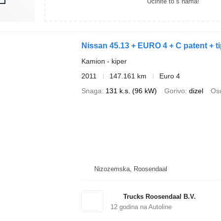
Učinite to s nama!
Nissan 45.13 + EURO 4 + C patent + 
Kamion - kiper
2011
147.161 km
Euro 4
Snaga
131 k.s. (96 kW)
Gorivo
dizel
Oso
Nizozemska, Roosendaal
Trucks Roosendaal B.V.
12
godina na Autoline