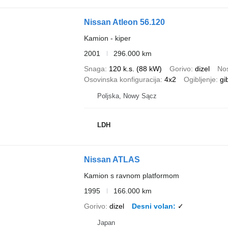
Nissan Atleon 56.120
Kamion - kiper
2001
296.000 km
Snaga
120 k.s. (88 kW)
Gorivo
dizel
Nos
Osovinska konfiguracija
4x2
Ogibljenje
gi
Poljska, Nowy Sącz
LDH
Nissan ATLAS
Kamion s ravnom platformom
1995
166.000 km
Gorivo
dizel
Desni volan
✓
Japan