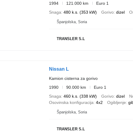
1994
121.000 km
Euro 1
Snaga
480 k.s. (353 kW)
Gorivo
dizel
Os
Španjolska, Soria
TRANSLER S.L
Nissan L
Kamion cisterna za gorivo
1990
90.000 km
Euro 1
Snaga
460 k.s. (338 kW)
Gorivo
dizel
N
Osovinska konfiguracija
4x2
Ogibljenje
gi
Španjolska, Soria
TRANSLER S.L