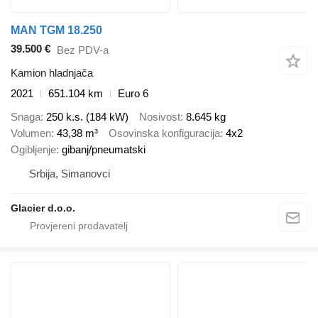
MAN TGM 18.250
39.500 €
Bez PDV-a
Kamion hladnjača
2021
651.104 km
Euro 6
Snaga
250 k.s. (184 kW)
Nosivost
8.645 kg
Volumen
43,38 m³
Osovinska konfiguracija
4x2
Ogibljenje
gibanj/pneumatski
Srbija, Simanovci
Glacier d.o.o.