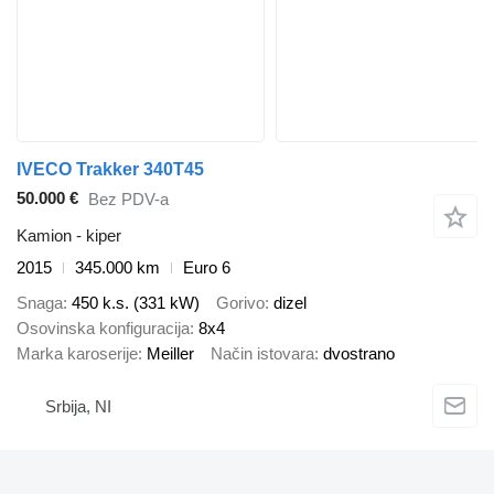
IVECO Trakker 340T45
50.000 €
Bez PDV-a
Kamion - kiper
2015
345.000 km
Euro 6
Snaga
450 k.s. (331 kW)
Gorivo
dizel
Osovinska konfiguracija
8x4
Marka karoserije
Meiller
Način istovara
dvostrano
Srbija, NI