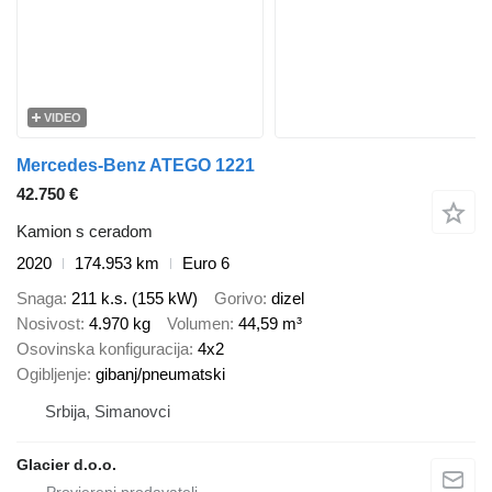
VIDEO
Mercedes-Benz ATEGO 1221
42.750 €
Kamion s ceradom
2020
174.953 km
Euro 6
Snaga
211 k.s. (155 kW)
Gorivo
dizel
Nosivost
4.970 kg
Volumen
44,59 m³
Osovinska konfiguracija
4x2
Ogibljenje
gibanj/pneumatski
Srbija, Simanovci
Glacier d.o.o.