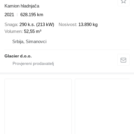
Kamion hladnjača
2021
628.195 km
Snaga
290 k.s. (213 kW)
Nosivost
13.890 kg
Volumen
52,55 m³
Srbija, Simanovci
Glacier d.o.o.