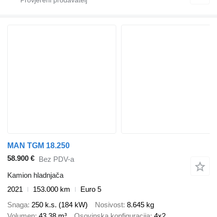
MAN TGM 18.250
58.900 €
Bez PDV-a
Kamion hladnjača
2021
153.000 km
Euro 5
Snaga
250 k.s. (184 kW)
Nosivost
8.645 kg
Volumen
43,38 m³
Osovinska konfiguracija
4x2