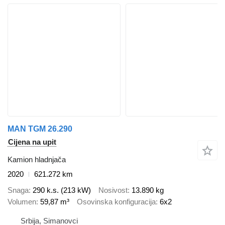
MAN TGM 26.290
Cijena na upit
Kamion hladnjača
2020
621.272 km
Snaga
290 k.s. (213 kW)
Nosivost
13.890 kg
Volumen
59,87 m³
Osovinska konfiguracija
6x2
Srbija, Simanovci