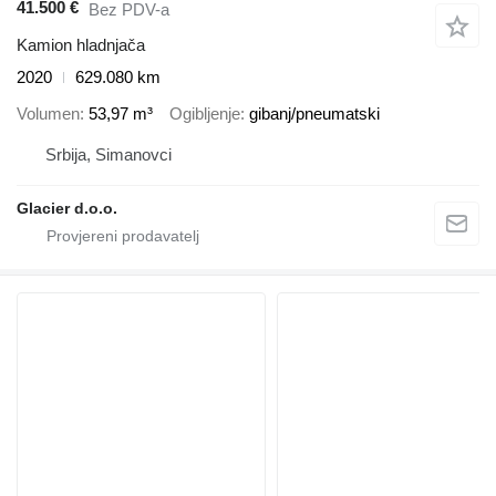
41.500 €
Bez PDV-a
Kamion hladnjača
2020
629.080 km
Volumen
53,97 m³
Ogibljenje
gibanj/pneumatski
Srbija, Simanovci
Glacier d.o.o.