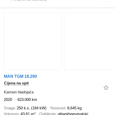
MAN TGM 18.290
Cijena na upit
Kamion hladnjača
2020
623.000 km
Snaga
250 k.s. (184 kW)
Nosivost
8.645 kg
Volumen
43,61 m³
Ogibljenje
gibanj/pneumatski