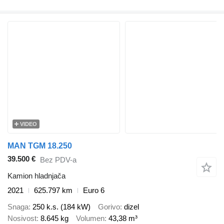
VIDEO
MAN TGM 18.250
39.500 €
Bez PDV-a
Kamion hladnjača
2021
625.797 km
Euro 6
Snaga
250 k.s. (184 kW)
Gorivo
dizel
Nosivost
8.645 kg
Volumen
43,38 m³