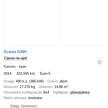
Scania G490
Cijena na upit
Kamion - kiper
2014
322.555 km
Euro 5
Snaga
490 k.s. (360 kW)
Gorivo
dizel
Nosivost
17.270 kg
Volumen
14,86 m³
Osovinska konfiguracija
8x4
Ogibljenje
gibanj/gibanj
Način istovara
trostrano
Srbija, Simanovci