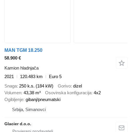
MAN TGM 18.250
58.900 €
Kamion hladnjača
2021
120.483 km
Euro 5
Snaga
250 k.s. (184 kW)
Gorivo
dizel
Volumen
43,38 m³
Osovinska konfiguracija
4x2
Ogibljenje
gibanj/pneumatski
Srbija, Simanovci
Glacier d.o.o.