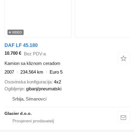
VIDEO
DAF LF 45.180
10.700 €
Bez PDV-a
Kamion sa kliznom ceradom
2007
234.564 km
Euro 5
Osovinska konfiguracija
4x2
Ogibljenje
gibanj/pneumatski
Srbija, Simanovci
Glacier d.o.o.