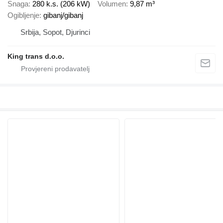
Snaga
280 k.s. (206 kW)
Volumen
9,87 m³
Ogibljenje
gibanj/gibanj
Srbija, Sopot, Djurinci
King trans d.o.o.