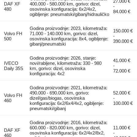
27.000 €
DAF XF
400.000 - 580.000 km, gorivo: dizel,
-
480
osovinska konfiguracija: 6x2/4x2,
84.000 €
ogibljenje: pneumatski/gibanj/hidrauličko
Godina proizvodnje: 2023, kilometraža:
150.000 €
Volvo FH
71.000 - 140.000 km, gorivo: dizel,
-
500
osovinska konfiguracija: 8x4, ogibljenje:
390.000 €
gibanj/pneumatski
Godina proizvodnje: 2026, stanje:
41.000 €
IVECO
novi/rabljene, kilometraža: 330 - 980
-
Daily 35S
km, gorivo: dizel, osovinska
72.000 €
konfiguracija: 4x2
Godina proizvodnje: 2021, kilometraža:
490.000 - 690.000 km, gorivo:
52.000 €
Volvo FH
dizel/gas/biogas, osovinska
-
460
konfiguracija: 6x2/6x4/4x2, ogibljenje:
100.000 €
pneumatski/gibanj
Godina proizvodnje: 2016, kilometraža:
600.000 - 820.000 km, gorivo: dizel,
11.000 €
DAF XF
osovinska konfiguracija: 6x2/4x2/8x2,
-
460