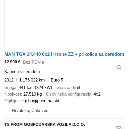
MAN TGX 24.440 6x2 i Krone ZZ + prikolica sa ceradom
12.900 €
Bez PDV-a
Kamion s ceradom
2012
1.176.022 km
Euro 5
Snaga
441 k.s. (324 kW)
Gorivo
dizel
Nosivost
27.510 kg
Osovinska konfiguracija
4x2
Ogibljenje
gibanj/pneumatski
Hrvatska, Čakovec
TS PROM GOSPODARSKA VOZILA D.O.O.