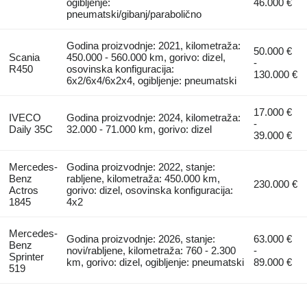
ogibljenje:
46.000 €
pneumatski/gibanj/parabolično
Godina proizvodnje: 2021, kilometraža:
50.000 €
Scania
450.000 - 560.000 km, gorivo: dizel,
-
R450
osovinska konfiguracija:
130.000 €
6x2/6x4/6x2x4, ogibljenje: pneumatski
17.000 €
IVECO
Godina proizvodnje: 2024, kilometraža:
-
Daily 35C
32.000 - 71.000 km, gorivo: dizel
39.000 €
Mercedes-
Godina proizvodnje: 2022, stanje:
Benz
rabljene, kilometraža: 450.000 km,
230.000 €
Actros
gorivo: dizel, osovinska konfiguracija:
1845
4x2
Mercedes-
Godina proizvodnje: 2026, stanje:
63.000 €
Benz
novi/rabljene, kilometraža: 760 - 2.300
-
Sprinter
km, gorivo: dizel, ogibljenje: pneumatski
89.000 €
519