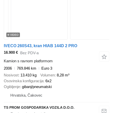
VIDEO
IVECO 260S43, kran HIAB 144D 2 PRO
16.900 €
Bez PDV-a
Kamion s ravnom platformom
2006
769.846 km
Euro 3
Nosivost
13.410 kg
Volumen
8,28 m³
Osovinska konfiguracija
6x2
Ogibljenje
gibanj/pneumatski
Hrvatska, Čakovec
TS PROM GOSPODARSKA VOZILA D.O.O.