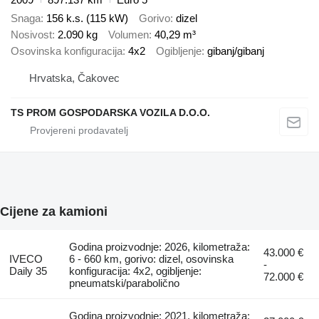
Snaga
156 k.s. (115 kW)
Gorivo
dizel
Nosivost
2.090 kg
Volumen
40,29 m³
Osovinska konfiguracija
4x2
Ogibljenje
gibanj/gibanj
Hrvatska, Čakovec
TS PROM GOSPODARSKA VOZILA D.O.O.
Cijene za kamioni
Godina proizvodnje: 2026, kilometraža:
43.000 €
IVECO
6 - 660 km, gorivo: dizel, osovinska
-
Daily 35
konfiguracija: 4x2, ogibljenje:
72.000 €
pneumatski/parabolično
Godina proizvodnje: 2021, kilometraža: