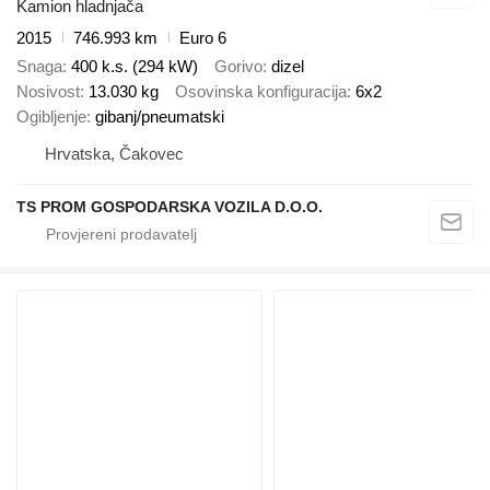
Kamion hladnjača
2015
746.993 km
Euro 6
Snaga
400 k.s. (294 kW)
Gorivo
dizel
Nosivost
13.030 kg
Osovinska konfiguracija
6x2
Ogibljenje
gibanj/pneumatski
Hrvatska, Čakovec
TS PROM GOSPODARSKA VOZILA D.O.O.