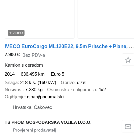
VIDEO
IVECO EuroCargo ML120E22, 9.5m Pritsche + Plane, nr.626
7.900 €
Bez PDV-a
Kamion s ceradom
2014
636.495 km
Euro 5
Snaga
218 k.s. (160 kW)
Gorivo
dizel
Nosivost
7.230 kg
Osovinska konfiguracija
4x2
Ogibljenje
gibanj/pneumatski
Hrvatska, Čakovec
TS PROM GOSPODARSKA VOZILA D.O.O.