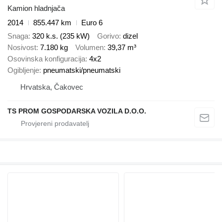
Kamion hladnjača
2014
855.447 km
Euro 6
Snaga
320 k.s. (235 kW)
Gorivo
dizel
Nosivost
7.180 kg
Volumen
39,37 m³
Osovinska konfiguracija
4x2
Ogibljenje
pneumatski/pneumatski
Hrvatska, Čakovec
TS PROM GOSPODARSKA VOZILA D.O.O.