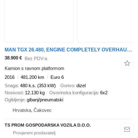
MAN TGX 26.480, ENGINE COMPLETELY OVERHAULED
38.900 €
Bez PDV-a
Kamion s ravnom platformom
2016
481.200 km
Euro 6
Snaga
480 k.s. (353 kW)
Gorivo
dizel
Nosivost
12.130 kg
Osovinska konfiguracija
6x2
Ogibljenje
gibanj/pneumatski
Hrvatska, Čakovec
TS PROM GOSPODARSKA VOZILA D.O.O.