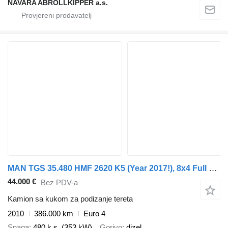
NAVARA ABROLLKIPPER a.s.
MAN TGS 35.480 HMF 2620 K5 (Year 2017!), 8x4 Full steel, Manuel gear
44.000 €
Bez PDV-a
Kamion sa kukom za podizanje tereta
2010
386.000 km
Euro 4
Snaga
480 k.s. (353 kW)
Gorivo
dizel