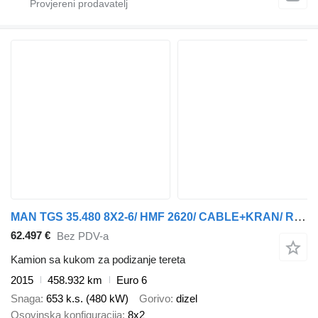
MAN TGS 35.480 8X2-6/ HMF 2620/ CABLE+KRAN/ REMOTE
62.497 €
Bez PDV-a
Kamion sa kukom za podizanje tereta
2015
458.932 km
Euro 6
Snaga
653 k.s. (480 kW)
Gorivo
dizel
Osovinska konfiguracija
8x2