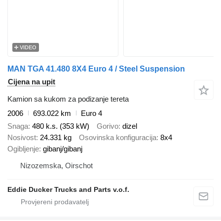
VIDEO
MAN TGA 41.480 8X4 Euro 4 / Steel Suspension
Cijena na upit
Kamion sa kukom za podizanje tereta
2006
693.022 km
Euro 4
Snaga
480 k.s. (353 kW)
Gorivo
dizel
Nosivost
24.331 kg
Osovinska konfiguracija
8x4
Ogibljenje
gibanj/gibanj
Nizozemska, Oirschot
Eddie Ducker Trucks and Parts v.o.f.