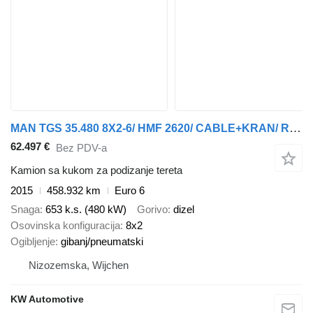
MAN TGS 35.480 8X2-6/ HMF 2620/ CABLE+KRAN/ REMOTE
62.497 €
Bez PDV-a
Kamion sa kukom za podizanje tereta
2015
458.932 km
Euro 6
Snaga
653 k.s. (480 kW)
Gorivo
dizel
Osovinska konfiguracija
8x2
Ogibljenje
gibanj/pneumatski
Nizozemska, Wijchen
KW Automotive