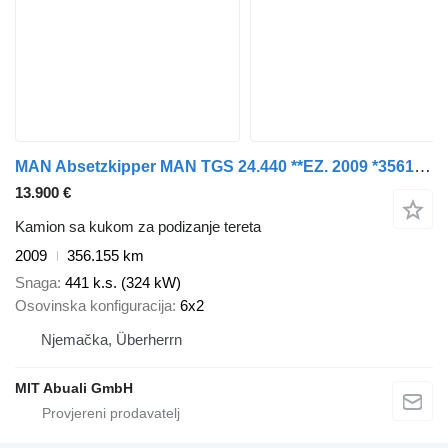
MAN Absetzkipper MAN TGS 24.440 **EZ. 2009 *356155KM
13.900 €
Kamion sa kukom za podizanje tereta
2009
356.155 km
Snaga
441 k.s. (324 kW)
Osovinska konfiguracija
6x2
Njemačka, Überherrn
MIT Abuali GmbH