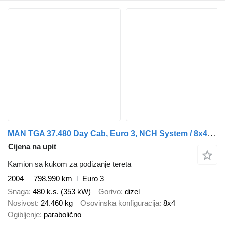
MAN TGA 37.480 Day Cab, Euro 3, NCH System / 8x4 / Full steel / TOP
Cijena na upit
Kamion sa kukom za podizanje tereta
2004
798.990 km
Euro 3
Snaga
480 k.s. (353 kW)
Gorivo
dizel
Nosivost
24.460 kg
Osovinska konfiguracija
8x4
Ogibljenje
parabolično