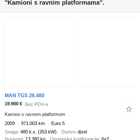
"Kamioni s ravnim platformama".
MAN TGS 26.480
19.900 €
Bez PDV-a
Kamion s ravnom platformom
2009
971.003 km
Euro 5
Snaga
480 k.s. (353 kW)
Gorivo
dizel
Nosivost
13.380 kg
Osovinska konfiguracija
6x2