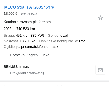
IVECO Stralis AT260S45Y/P
18.000 €
Bez PDV-a
Kamion s ravnom platformom
2009
740.530 km
Snaga
451 k.s. (332 kW)
Gorivo
dizel
Nosivost
13.700 kg
Osovinska konfiguracija
6x2
Ogibljenje
pneumatski/pneumatski
Hrvatska, Zagreb, Lucko
BENUSSI d.o.o.