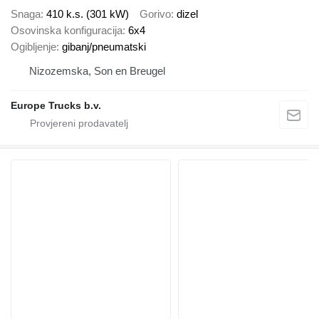
Snaga
410 k.s. (301 kW)
Gorivo
dizel
Osovinska konfiguracija
6x4
Ogibljenje
gibanj/pneumatski
Nizozemska, Son en Breugel
Europe Trucks b.v.