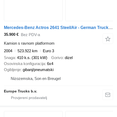
Mercedes-Benz Actros 2641 Steel/Air - German Truck - EPS 3 Ped - HMF 2223 K6
35.900 €
Bez PDV-a
Kamion s ravnom platformom
2004
523.922 km
Euro 3
Snaga
410 k.s. (301 kW)
Gorivo
dizel
Osovinska konfiguracija
6x4
Ogibljenje
gibanj/pneumatski
Nizozemska, Son en Breugel
Europe Trucks b.v.