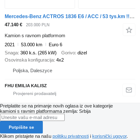
Mercedes-Benz ACTROS 1836 E6 / ACC / 53 tys.km !!! / JAK NOWY / PRZYSTAWKA ODB
47.140 €
203.000 PLN
Kamion s ravnom platformom
2021
53.000 km
Euro 6
Snaga
360 k.s. (265 kW)
Gorivo
dizel
Osovinska konfiguracija
4x2
Poljska, Daleszyce
FHU EMILIA KALISZ
Pretplatite se na primanje novih oglasa iz ove kategorije
kamioni s ravnim platformama
zemlja: Srbija
Potpišite se
Klikom pristajete na našu
politiku privatnosti
i
korisnički ugovor
.