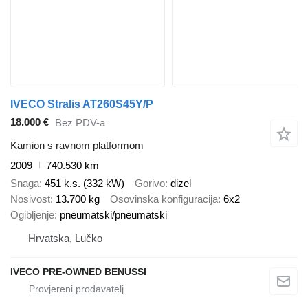
IVECO Stralis AT260S45Y/P
18.000 €
Bez PDV-a
Kamion s ravnom platformom
2009
740.530 km
Snaga
451 k.s. (332 kW)
Gorivo
dizel
Nosivost
13.700 kg
Osovinska konfiguracija
6x2
Ogibljenje
pneumatski/pneumatski
Hrvatska, Lučko
IVECO PRE-OWNED BENUSSI