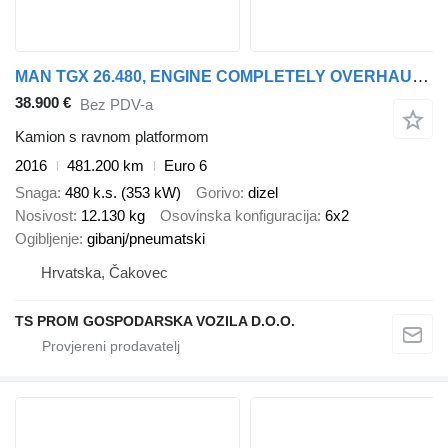
MAN TGX 26.480, ENGINE COMPLETELY OVERHAULED
38.900 €
Bez PDV-a
Kamion s ravnom platformom
2016
481.200 km
Euro 6
Snaga
480 k.s. (353 kW)
Gorivo
dizel
Nosivost
12.130 kg
Osovinska konfiguracija
6x2
Ogibljenje
gibanj/pneumatski
Hrvatska, Čakovec
TS PROM GOSPODARSKA VOZILA D.O.O.