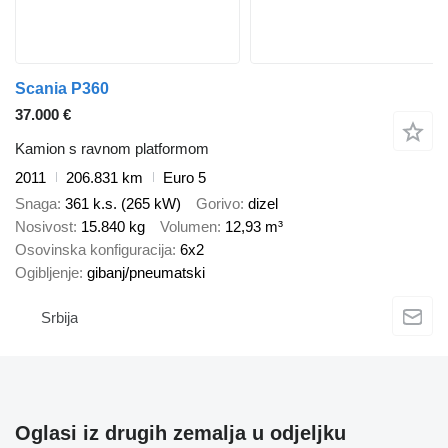
Scania P360
37.000 €
Kamion s ravnom platformom
2011
206.831 km
Euro 5
Snaga
361 k.s. (265 kW)
Gorivo
dizel
Nosivost
15.840 kg
Volumen
12,93 m³
Osovinska konfiguracija
6x2
Ogibljenje
gibanj/pneumatski
Srbija
Oglasi iz drugih zemalja u odjeljku