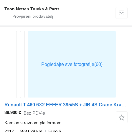
Toon Netten Trucks & Parts
Renault T 460 6X2 EFFER 395/5S + JIB 4S Crane Kran Full Air Suspension R
89.900 €
Bez PDV-a
Kamion s ravnom platformom
2017
583.628 km
Euro 6