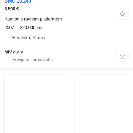
BMC 18.240
3.500 €
Kamion s ravnom platformom
2007
220.000 km
Hrvatska, Strmec
MIV d.o.o.