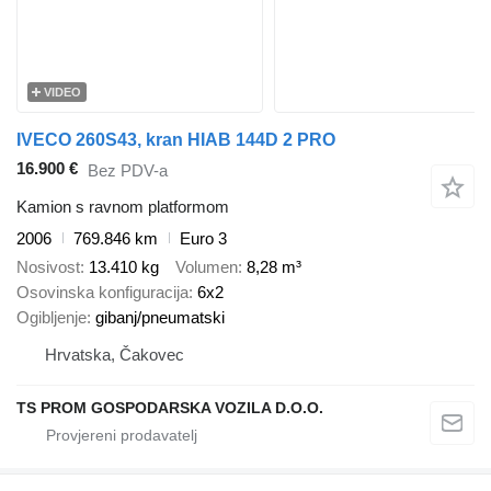
VIDEO
IVECO 260S43, kran HIAB 144D 2 PRO
16.900 €
Bez PDV-a
Kamion s ravnom platformom
2006
769.846 km
Euro 3
Nosivost
13.410 kg
Volumen
8,28 m³
Osovinska konfiguracija
6x2
Ogibljenje
gibanj/pneumatski
Hrvatska, Čakovec
TS PROM GOSPODARSKA VOZILA D.O.O.