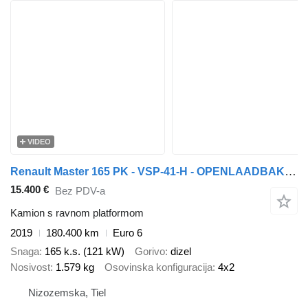
VIDEO
Renault Master 165 PK - VSP-41-H - OPENLAADBAK & LAADKLEP - EURO 6
15.400 €
Bez PDV-a
Kamion s ravnom platformom
2019
180.400 km
Euro 6
Snaga
165 k.s. (121 kW)
Gorivo
dizel
Nosivost
1.579 kg
Osovinska konfiguracija
4x2
Nizozemska, Tiel