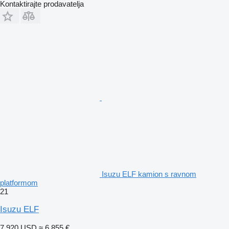
Kontaktirajte prodavatelja
Isuzu ELF kamion s ravnom
platformom
21
Isuzu ELF
7.920 USD
≈ 6.855 €