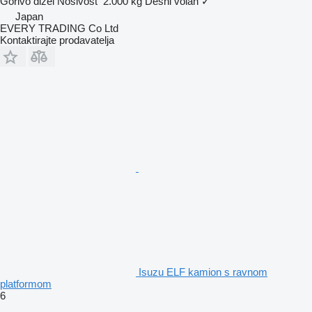
Gorivo
dizel
Nosivost
2.000 kg
Desni volan
✓
Japan
EVERY TRADING Co Ltd
Kontaktirajte prodavatelja
Isuzu ELF kamion s ravnom
platformom
6