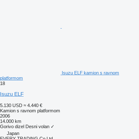
Isuzu ELF kamion s ravnom
platformom
18
Isuzu ELF
5.130 USD
≈ 4.440 €
Kamion s ravnom platformom
2006
14.000 km
Gorivo
dizel
Desni volan
✓
Japan
EVERY TRADING Co Ltd