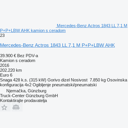
Mercedes-Benz Actros 1843 LL 7,1 M
P+P+LBW AHK kamion s ceradom
23
Mercedes-Benz Actros 1843 LL 7,1 M P+P+LBW AHK
39.900 €
Bez PDV-a
Kamion s ceradom
2016
202.220 km
Euro 6
Snaga
428 k.s. (315 kW)
Gorivo
dizel
Nosivost
7.850 kg
Osovinska
konfiguracija
4x2
Ogibljenje
pneumatski/pneumatski
Njemačka, Günzburg
Truck-Center Günzburg GmbH
Kontaktirajte prodavatelja