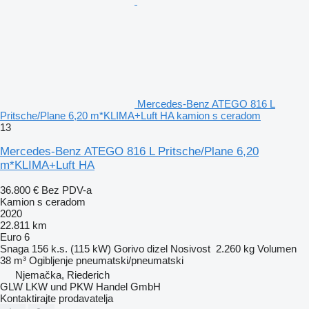
Mercedes-Benz ATEGO 816 L
Pritsche/Plane 6,20 m*KLIMA+Luft HA kamion s ceradom
13
Mercedes-Benz ATEGO 816 L Pritsche/Plane 6,20
m*KLIMA+Luft HA
36.800 €
Bez PDV-a
Kamion s ceradom
2020
22.811 km
Euro 6
Snaga
156 k.s. (115 kW)
Gorivo
dizel
Nosivost
2.260 kg
Volumen
38 m³
Ogibljenje
pneumatski/pneumatski
Njemačka, Riederich
GLW LKW und PKW Handel GmbH
Kontaktirajte prodavatelja