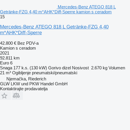
Mercedes-Benz ATEGO 818 L
Getränke-FZG 4,40 m*AHK*Diff-Sperre kamion s ceradom
15
Mercedes-Benz ATEGO 818 L Getränke-FZG 4,40
m*AHK*Diff-Sperre
42.800 €
Bez PDV-a
Kamion s ceradom
2021
92.811 km
Euro 6
Snaga
177 k.s. (130 kW)
Gorivo
dizel
Nosivost
2.670 kg
Volumen
21 m³
Ogibljenje
pneumatski/pneumatski
Njemačka, Riederich
GLW LKW und PKW Handel GmbH
Kontaktirajte prodavatelja