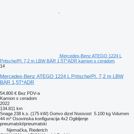
Mercedes-Benz ATEGO 1224 L
Pritsche/Pl. 7,2 m LBW BÄR 1,5T*ADR kamion s ceradom
14
Mercedes-Benz ATEGO 1224 L Pritsche/Pl. 7,2 m LBW
BÄR 1,5T*ADR
54.800 €
Bez PDV-a
Kamion s ceradom
2022
134.811 km
Snaga
238 k.s. (175 kW)
Gorivo
dizel
Nosivost
5.100 kg
Volumen
44 m³
Osovinska konfiguracija
4x2
Ogibljenje
pneumatski/pneumatski
Njemačka, Riederich