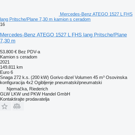
Mercedes-Benz ATEGO 1527 L FHS
lang Pritsche/Plane 7,30 m kamion s ceradom
16
Mercedes-Benz ATEGO 1527 L FHS lang Pritsche/Plane
7,30 m
53.800 €
Bez PDV-a
Kamion s ceradom
2021
149.811 km
Euro 6
Snaga
272 k.s. (200 kW)
Gorivo
dizel
Volumen
45 m³
Osovinska
konfiguracija
4x2
Ogibljenje
pneumatski/pneumatski
Njemačka, Riederich
GLW LKW und PKW Handel GmbH
Kontaktirajte prodavatelja