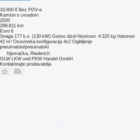
33.800 €
Bez PDV-a
Kamion s ceradom
2020
288.811 km
Euro 6
Snaga
177 k.s. (130 kW)
Gorivo
dizel
Nosivost
4.325 kg
Volumen
42 m³
Osovinska konfiguracija
4x2
Ogibljenje
pneumatski/pneumatski
Njemačka, Riederich
GLW LKW und PKW Handel GmbH
Kontaktirajte prodavatelja