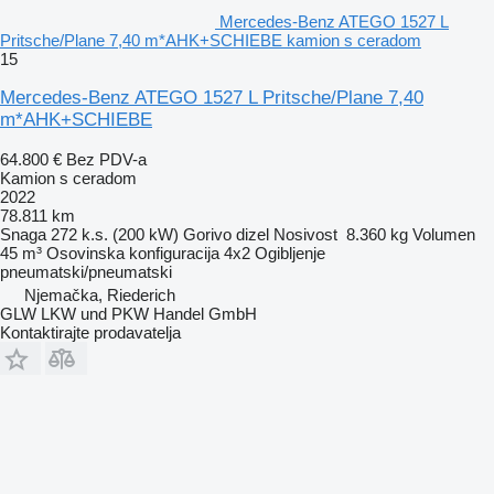
Mercedes-Benz ATEGO 1527 L
Pritsche/Plane 7,40 m*AHK+SCHIEBE kamion s ceradom
15
Mercedes-Benz ATEGO 1527 L Pritsche/Plane 7,40
m*AHK+SCHIEBE
64.800 €
Bez PDV-a
Kamion s ceradom
2022
78.811 km
Snaga
272 k.s. (200 kW)
Gorivo
dizel
Nosivost
8.360 kg
Volumen
45 m³
Osovinska konfiguracija
4x2
Ogibljenje
pneumatski/pneumatski
Njemačka, Riederich
GLW LKW und PKW Handel GmbH
Kontaktirajte prodavatelja