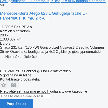
Geflügelpritsche L - Fahrerhaus, Klima, 2 x AHK kamion s ceradom
50
Mercedes-Benz Atego 823 L Geflügelpritsche L -
Fahrerhaus, Klima, 2 x AHK
11.800 €
Bez PDV-a
Kamion s ceradom
2005
1.030.037 km
Euro 3
Snaga
231 k.s. (170 kW)
Gorivo
dizel
Nosivost
2.780 kg
Volumen
35 m³
Osovinska konfiguracija
4x2
Ogibljenje
gibanj/pneumatski
Njemačka, Delbrück
PEITZMEYER Fahrzeug- und Gerätevertrieb
5
godina na Autoline
Kontaktirajte prodavatelja
Pretplatite se na primanje novih oglasa iz ove kategorije
Potpišite se