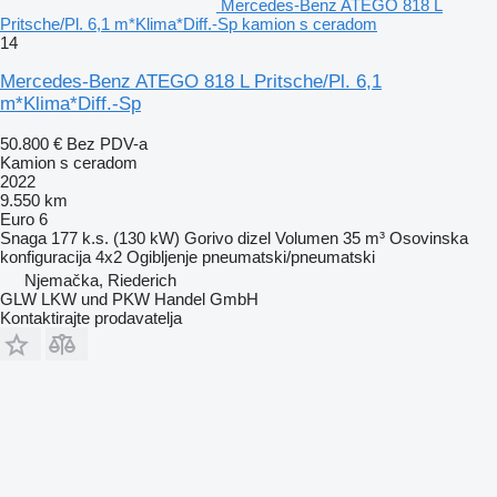
Mercedes-Benz ATEGO 818 L
Pritsche/Pl. 6,1 m*Klima*Diff.-Sp kamion s ceradom
14
Mercedes-Benz ATEGO 818 L Pritsche/Pl. 6,1
m*Klima*Diff.-Sp
50.800 €
Bez PDV-a
Kamion s ceradom
2022
9.550 km
Euro 6
Snaga
177 k.s. (130 kW)
Gorivo
dizel
Volumen
35 m³
Osovinska
konfiguracija
4x2
Ogibljenje
pneumatski/pneumatski
Njemačka, Riederich
GLW LKW und PKW Handel GmbH
Kontaktirajte prodavatelja