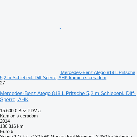
Mercedes-Benz Atego 818 L Pritsche
5,2 m Schiebepl. Diff-Sperre, AHK kamion s ceradom
27
Mercedes-Benz Atego 818 L Pritsche 5,2 m Schiebepl. Diff-
Sperre, AHK
15.600 €
Bez PDV-a
Kamion s ceradom
2014
186.316 km
Euro 6
Snaga
177 k.s. (130 kW)
Gorivo
dizel
Nosivost
2.390 kg
Volumen