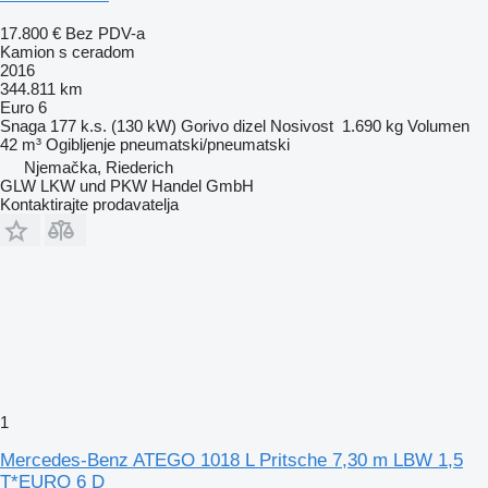
17.800 €
Bez PDV-a
Kamion s ceradom
2016
344.811 km
Euro 6
Snaga
177 k.s. (130 kW)
Gorivo
dizel
Nosivost
1.690 kg
Volumen
42 m³
Ogibljenje
pneumatski/pneumatski
Njemačka, Riederich
GLW LKW und PKW Handel GmbH
Kontaktirajte prodavatelja
1
Mercedes-Benz ATEGO 1018 L Pritsche 7,30 m LBW 1,5
T*EURO 6 D