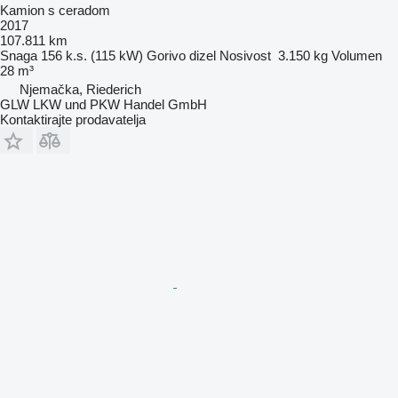
Kamion s ceradom
2017
107.811 km
Snaga
156 k.s. (115 kW)
Gorivo
dizel
Nosivost
3.150 kg
Volumen
28 m³
Njemačka, Riederich
GLW LKW und PKW Handel GmbH
Kontaktirajte prodavatelja