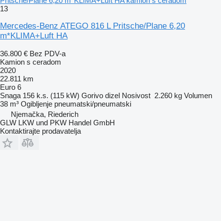
Pritsche/Plane 6,20 m*KLIMA+Luft HA kamion s ceradom
13
Mercedes-Benz ATEGO 816 L Pritsche/Plane 6,20
m*KLIMA+Luft HA
36.800 €
Bez PDV-a
Kamion s ceradom
2020
22.811 km
Euro 6
Snaga
156 k.s. (115 kW)
Gorivo
dizel
Nosivost
2.260 kg
Volumen
38 m³
Ogibljenje
pneumatski/pneumatski
Njemačka, Riederich
GLW LKW und PKW Handel GmbH
Kontaktirajte prodavatelja