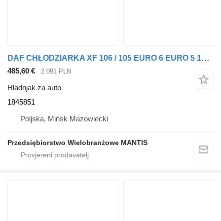
DAF CHŁODZIARKA XF 106 / 105 EURO 6 EURO 5 1845851 hladnjak za auto za DAF XF 105 / 106 tegljača
485,60 €
2.091 PLN
Hladnjak za auto
1845851
Poljska, Mińsk Mazowiecki
Przedsiębiorstwo Wielobranżowe MANTIS