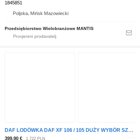
1845851
Poljska, Mińsk Mazowiecki
Przedsiębiorstwo Wielobranżowe MANTIS
DAF LODÓWKA DAF XF 106 / 105 DUŻY WYBÓR SZEROKA OFERTA 1845851 hladnjak za auto za tegljača
399,90 €
1.722 PLN