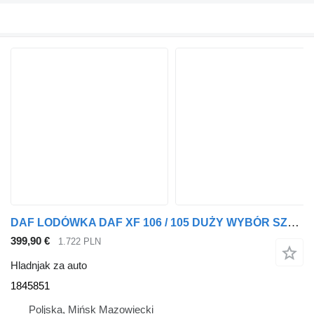
DAF LODÓWKA DAF XF 106 / 105 DUŻY WYBÓR SZEROKA OFERTA 1845851 hladnjak za auto za tegljača
399,90 €
1.722 PLN
Hladnjak za auto
1845851
Poljska, Mińsk Mazowiecki