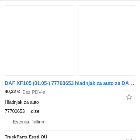
DAF XF105 (01.05-) 77700653 hladnjak za auto za DAF XF95, XF105 (2001-2014) tegljača
40,32 €
Bez PDV-a
Hladnjak za auto
77700653
dizel
Estonija, Tallinn
TruckParts Eesti OÜ