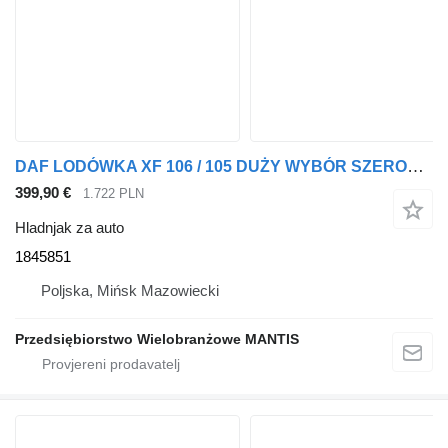
DAF LODÓWKA XF 106 / 105 DUŻY WYBÓR SZEROKA OFERTA 1845851 hladnjak za auto za DAF XF 105 / 106 tegljača
399,90 €
1.722 PLN
Hladnjak za auto
1845851
Poljska, Mińsk Mazowiecki
Przedsiębiorstwo Wielobranżowe MANTIS