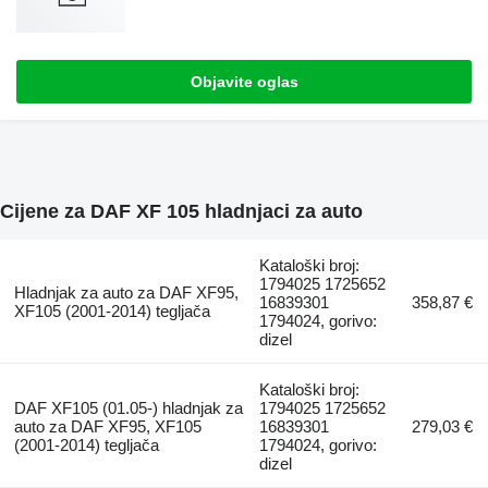
Objavite oglas
Cijene za DAF XF 105 hladnjaci za auto
Kataloški broj:
1794025 1725652
Hladnjak za auto za DAF XF95,
16839301
358,87 €
XF105 (2001-2014) tegljača
1794024, gorivo:
dizel
Kataloški broj:
DAF XF105 (01.05-) hladnjak za
1794025 1725652
auto za DAF XF95, XF105
16839301
279,03 €
(2001-2014) tegljača
1794024, gorivo:
dizel