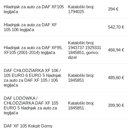
Hladnjak za auto za DAF XF105
Kataloški broj:
394 €
tegljača
1794025
Hladnjak za auto za DAF XF
542,70 €
105 106 tegljača
Kataloški broj:
Hladnjak za auto za DAF XF95,
1943737 1929331
466,94 €
XF105 (2001-2014) tegljača
1845851, gorivo:
dizel
DAF CHŁODZIARKA XF 106 /
105 EURO 6 EURO 5 hladnjak
Kataloški broj:
485,60 €
za auto za DAF XF 105 / 106
1845851
tegljača
DAF LODÓWKA /
CHŁODZIARKA DAF XF 105
Kataloški broj:
399,90 €
EURO 5 hladnjak za auto za
1845851
tegljača
DAF XF 105 Kokpit Górny