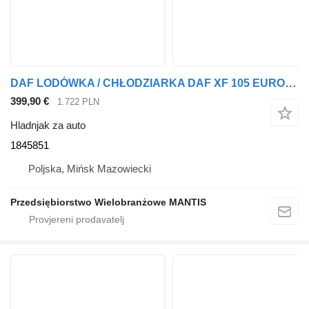
DAF LODÓWKA / CHŁODZIARKA DAF XF 105 EURO 5 DUŻY WYBÓR 1845851 hladnjak za auto za tegljača
399,90 €
1.722 PLN
Hladnjak za auto
1845851
Poljska, Mińsk Mazowiecki
Przedsiębiorstwo Wielobranżowe MANTIS