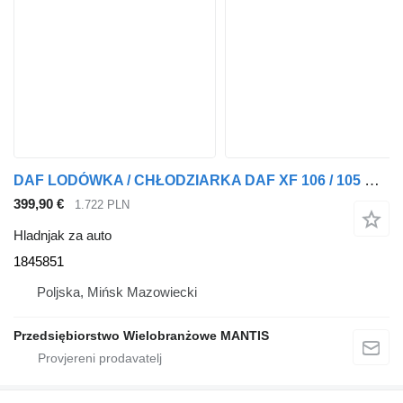
DAF LODÓWKA / CHŁODZIARKA DAF XF 106 / 105 DUŻY WYBÓR EURO 5 EURO 6 1845851 hladnjak za auto za tegljača
399,90 €
1.722 PLN
Hladnjak za auto
1845851
Poljska, Mińsk Mazowiecki
Przedsiębiorstwo Wielobranżowe MANTIS