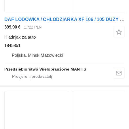
DAF LODÓWKA / CHŁODZIARKA XF 106 / 105 DUŻY WYBÓR EURO 5 EURO 6 1845851 hladnjak za auto za DAF XF 105 tegljača
399,90 €
1.722 PLN
Hladnjak za auto
1845851
Poljska, Mińsk Mazowiecki
Przedsiębiorstwo Wielobranżowe MANTIS