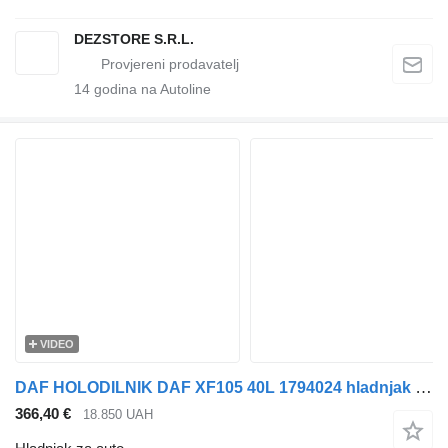
DEZSTORE S.R.L.
14
godina na Autoline
VIDEO
DAF HOLODILNIK DAF XF105 40L 1794024 hladnjak za auto za DAF XF105 tegljača
366,40 €
18.850 UAH