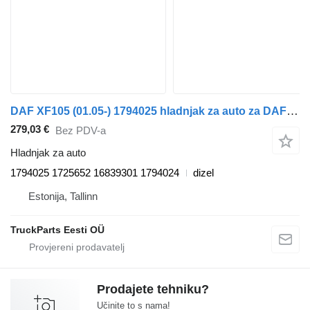
DAF XF105 (01.05-) 1794025 hladnjak za auto za DAF XF95, XF105 (2001-2014) tegljača
279,03 €
Bez PDV-a
Hladnjak za auto
1794025 1725652 16839301 1794024
dizel
Estonija, Tallinn
TruckParts Eesti OÜ
Prodajete tehniku?
Učinite to s nama!