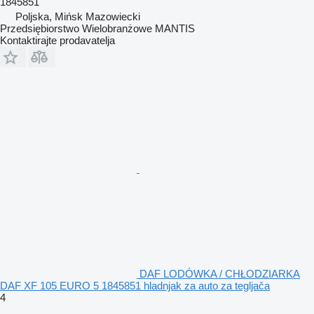
1845851
Poljska, Mińsk Mazowiecki
Przedsiębiorstwo Wielobranżowe MANTIS
Kontaktirajte prodavatelja
DAF LODÓWKA / CHŁODZIARKA
DAF XF 105 EURO 5 1845851 hladnjak za auto za tegljača
4