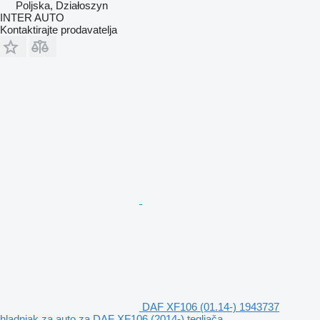
Poljska, Działoszyn
INTER AUTO
Kontaktirajte prodavatelja
DAF XF106 (01.14-) 1943737
hladnjak za auto za DAF XF106 (2014-) tegljača