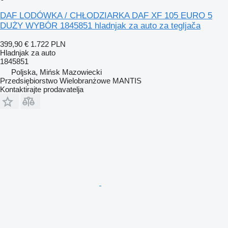
DAF LODÓWKA / CHŁODZIARKA DAF XF 105 EURO 5
DUŻY WYBÓR 1845851 hladnjak za auto za tegljača
399,90 €
1.722 PLN
Hladnjak za auto
1845851
Poljska, Mińsk Mazowiecki
Przedsiębiorstwo Wielobranżowe MANTIS
Kontaktirajte prodavatelja