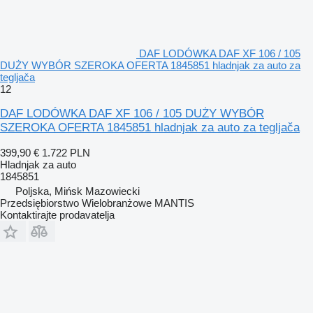
DAF LODÓWKA DAF XF 106 / 105
DUŻY WYBÓR SZEROKA OFERTA 1845851 hladnjak za auto za
tegljača
12
DAF LODÓWKA DAF XF 106 / 105 DUŻY WYBÓR
SZEROKA OFERTA 1845851 hladnjak za auto za tegljača
399,90 €
1.722 PLN
Hladnjak za auto
1845851
Poljska, Mińsk Mazowiecki
Przedsiębiorstwo Wielobranżowe MANTIS
Kontaktirajte prodavatelja