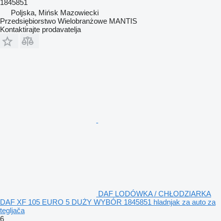
1845851
Poljska, Mińsk Mazowiecki
Przedsiębiorstwo Wielobranżowe MANTIS
Kontaktirajte prodavatelja
DAF LODÓWKA / CHŁODZIARKA
DAF XF 105 EURO 5 DUŻY WYBÓR 1845851 hladnjak za auto za
tegljača
6