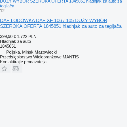
DUŻY WYBÓR SZEROKA OFERTA 1845851 hladnjak za auto za
tegljača
12
DAF LODÓWKA DAF XF 106 / 105 DUŻY WYBÓR
SZEROKA OFERTA 1845851 hladnjak za auto za tegljača
399,90 €
1.722 PLN
Hladnjak za auto
1845851
Poljska, Mińsk Mazowiecki
Przedsiębiorstwo Wielobranżowe MANTIS
Kontaktirajte prodavatelja