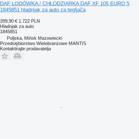
DAF LODÓWKA / CHŁODZIARKA DAF XF 105 EURO 5
1845851 hladnjak za auto za tegljača
399,90 €
1.722 PLN
Hladnjak za auto
1845851
Poljska, Mińsk Mazowiecki
Przedsiębiorstwo Wielobranżowe MANTIS
Kontaktirajte prodavatelja