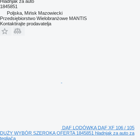
Hladnjak za auto
1845851
Poljska, Mińsk Mazowiecki
Przedsiębiorstwo Wielobranżowe MANTIS
Kontaktirajte prodavatelja
DAF LODÓWKA DAF XF 106 / 105
DUŻY WYBÓR SZEROKA OFERTA 1845851 hladnjak za auto za
tegljača