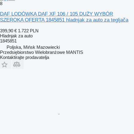
8
DAF LODÓWKA DAF XF 106 / 105 DUŻY WYBÓR
SZEROKA OFERTA 1845851 hladnjak za auto za tegljača
399,90 €
1.722 PLN
Hladnjak za auto
1845851
Poljska, Mińsk Mazowiecki
Przedsiębiorstwo Wielobranżowe MANTIS
Kontaktirajte prodavatelja