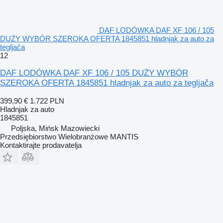
DAF LODÓWKA DAF XF 106 / 105
DUŻY WYBÓR SZEROKA OFERTA 1845851 hladnjak za auto za
tegljača
12
DAF LODÓWKA DAF XF 106 / 105 DUŻY WYBÓR
SZEROKA OFERTA 1845851 hladnjak za auto za tegljača
399,90 €
1.722 PLN
Hladnjak za auto
1845851
Poljska, Mińsk Mazowiecki
Przedsiębiorstwo Wielobranżowe MANTIS
Kontaktirajte prodavatelja