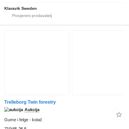
Klaravik Sweden
Trelleborg Twin forestry
Aukcija
Gume i felge - kotač
710/45-26.5