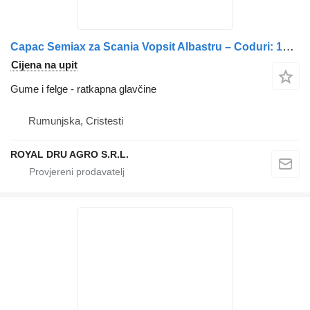
Capac Semiax za Scania Vopsit Albastru – Coduri: 1539231, 2376432, 273020, 1374305, 1414072
Cijena na upit
Gume i felge - ratkapna glavčine
Rumunjska, Cristesti
ROYAL DRU AGRO S.R.L.