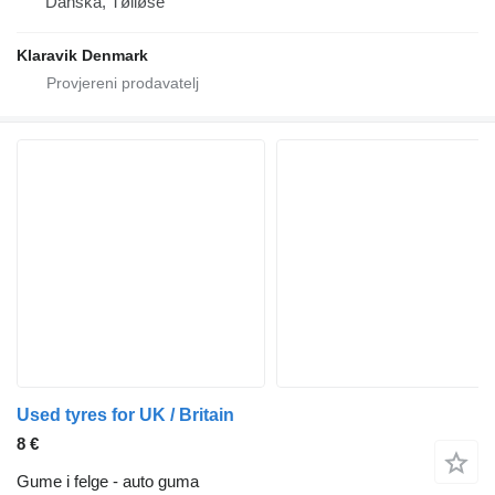
Danska, Tølløse
Klaravik Denmark
Used tyres for UK / Britain
8 €
Gume i felge - auto guma