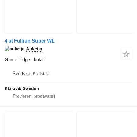
4 st Fullrun Super WL
Aukcija
Gume i felge - kotač
Švedska, Karlstad
Klaravik Sweden