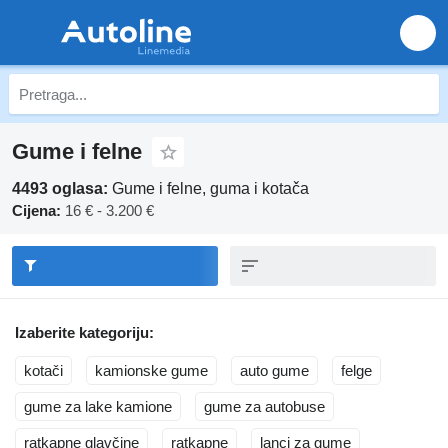
Gume i felne
4493 oglasa:
Gume i felne, guma i kotača
Cijena:
16 € - 3.200 €
Izaberite kategoriju:
kotači
kamionske gume
auto gume
felge
gume za lake kamione
gume za autobuse
ratkapne glavčine
ratkapne
lanci za gume