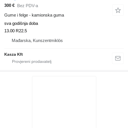
300 €
Bez PDV-a
Gume i felge - kamionska guma
sva godišnja doba
13.00 R22.5
Mađarska, Kunszentmiklós
Kasza Kft