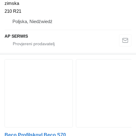
zimska
210 R21
Poljska, Niedźwiedź
AP SERWIS
Beco Profilskovl Beco S70