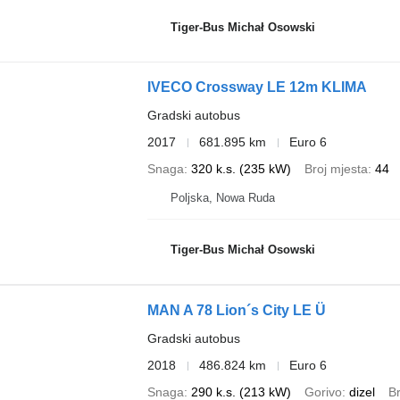
Tiger-Bus Michał Osowski
IVECO Crossway LE 12m KLIMA
Gradski autobus
2017
681.895 km
Euro 6
Snaga
320 k.s. (235 kW)
Broj mjesta
44
Poljska, Nowa Ruda
Tiger-Bus Michał Osowski
MAN A 78 Lion´s City LE Ü
Gradski autobus
2018
486.824 km
Euro 6
Snaga
290 k.s. (213 kW)
Gorivo
dizel
Br