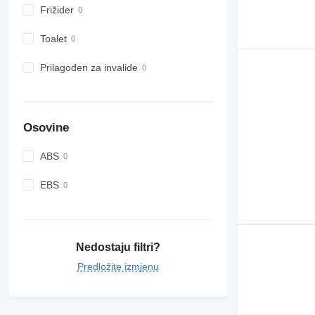
Frižider
Toalet
Prilagođen za invalide
Osovine
ABS
EBS
Nedostaju filtri?
Predložite izmjenu