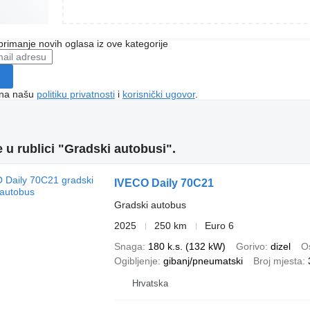
 primanje novih oglasa iz ove kategorije
e na našu
politiku privatnosti
i
korisnički ugovor
.
 u rublici "Gradski autobusi".
IVECO Daily 70C21
Gradski autobus
2025
250 km
Euro 6
Snaga
180 k.s. (132 kW)
Gorivo
dizel
Os
Ogibljenje
gibanj/pneumatski
Broj mjesta
Hrvatska