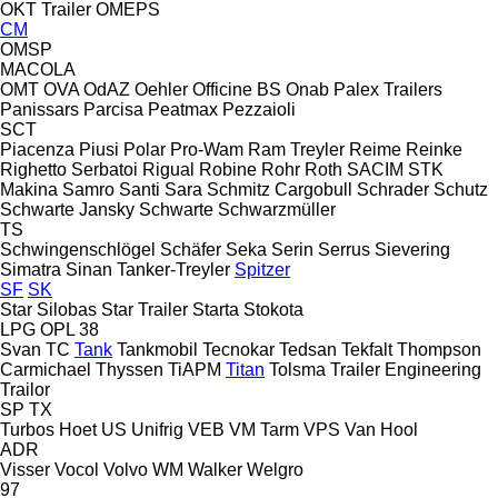
OKT Trailer
OMEPS
CM
OMSP
MACOLA
OMT
OVA
OdAZ
Oehler
Officine BS
Onab
Palex Trailers
Panissars
Parcisa
Peatmax
Pezzaioli
SCT
Piacenza
Piusi
Polar
Pro-Wam
Ram Treyler
Reime
Reinke
Righetto Serbatoi
Rigual
Robine
Rohr
Roth
SACIM
STK
Makina
Samro
Santi
Sara
Schmitz Cargobull
Schrader
Schutz
Schwarte Jansky
Schwarte
Schwarzmüller
TS
Schwingenschlögel
Schäfer
Seka
Serin
Serrus
Sievering
Simatra
Sinan Tanker-Treyler
Spitzer
SF
SK
Star Silobas
Star Trailer
Starta
Stokota
LPG
OPL 38
Svan
TC
Tank
Tankmobil
Tecnokar
Tedsan
Tekfalt
Thompson
Carmichael
Thyssen
TiAPM
Titan
Tolsma
Trailer Engineering
Trailor
SP
TX
Turbos Hoet
US
Unifrig
VEB
VM Tarm
VPS
Van Hool
ADR
Visser
Vocol
Volvo
WM
Walker
Welgro
97