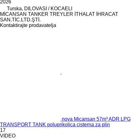
2026
Turska, DILOVASI / KOCAELI
MİCANSAN TANKER TREYLER İTHALAT İHRACAT
SAN.TİC.LTD.ŞTİ.
Kontaktirajte prodavatelja
nova Micansan 57m³ ADR LPG
TRANSPORT TANK poluprikolica cisterna za plin
17
VIDEO