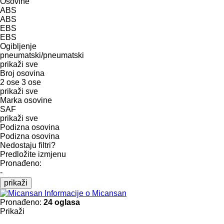
Osovine
ABS
ABS
EBS
EBS
Ogibljenje
pneumatski/pneumatski
prikaži sve
Broj osovina
2 ose
3 ose
prikaži sve
Marka osovine
SAF
prikaži sve
Podizna osovina
Podizna osovina
Nedostaju filtri?
Predložite izmjenu
Pronađeno:
-
prikaži
Informacije o Micansan
Pronađeno:
24 oglasa
Prikaži