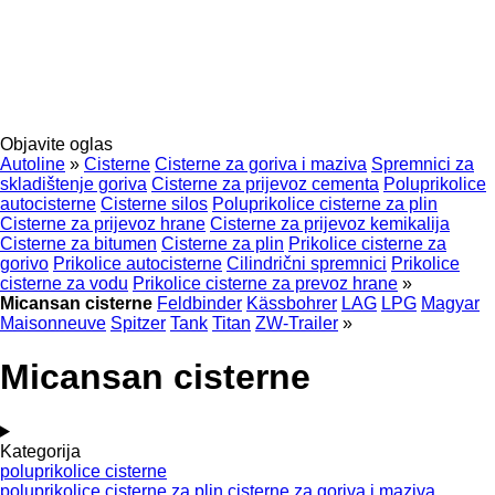
Objavite oglas
Autoline
»
Cisterne
Cisterne za goriva i maziva
Spremnici za
skladištenje goriva
Cisterne za prijevoz cementa
Poluprikolice
autocisterne
Cisterne silos
Poluprikolice cisterne za plin
Cisterne za prijevoz hrane
Cisterne za prijevoz kemikalija
Cisterne za bitumen
Cisterne za plin
Prikolice cisterne za
gorivo
Prikolice autocisterne
Cilindrični spremnici
Prikolice
cisterne za vodu
Prikolice cisterne za prevoz hrane
»
Micansan cisterne
Feldbinder
Kässbohrer
LAG
LPG
Magyar
Maisonneuve
Spitzer
Tank
Titan
ZW-Trailer
»
Micansan cisterne
Kategorija
poluprikolice cisterne
poluprikolice cisterne za plin
cisterne za goriva i maziva