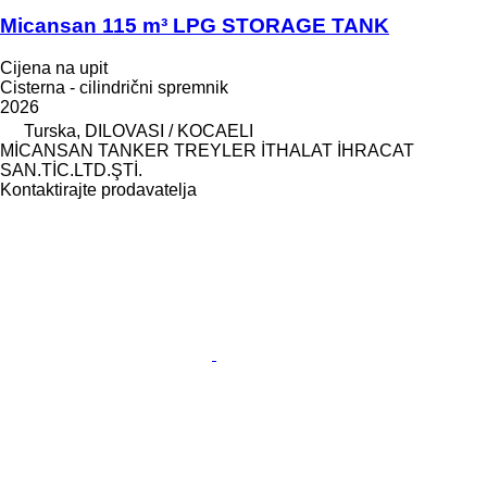
Micansan 115 m³ LPG STORAGE TANK
Cijena na upit
Cisterna - cilindrični spremnik
2026
Turska, DILOVASI / KOCAELI
MİCANSAN TANKER TREYLER İTHALAT İHRACAT
SAN.TİC.LTD.ŞTİ.
Kontaktirajte prodavatelja