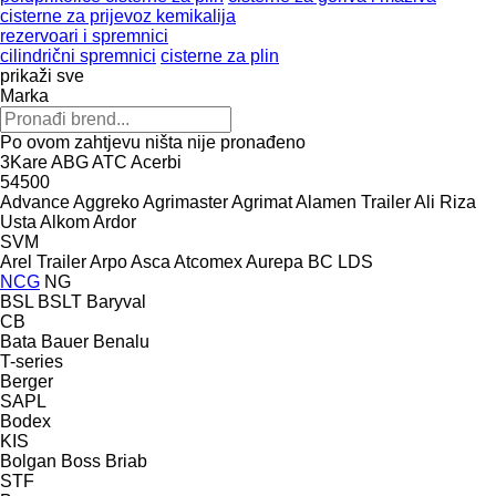
cisterne za prijevoz kemikalija
rezervoari i spremnici
cilindrični spremnici
cisterne za plin
prikaži sve
Marka
Po ovom zahtjevu ništa nije pronađeno
3Kare
ABG
ATC
Acerbi
54500
Advance
Aggreko
Agrimaster
Agrimat
Alamen Trailer
Ali Riza
Usta
Alkom
Ardor
SVM
Arel Trailer
Arpo
Asca
Atcomex
Aurepa
BC LDS
NCG
NG
BSL
BSLT
Baryval
CB
Bata
Bauer
Benalu
T-series
Berger
SAPL
Bodex
KIS
Bolgan
Boss
Briab
STF