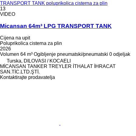
TRANSPORT TANK poluprikolica cisterna za plin
13
VIDEO
Micansan 64m³ LPG TRANSPORT TANK
Cijena na upit
Poluprikolica cisterna za plin
2026
Volumen
64 m³
Ogibljenje
pneumatski/pneumatski
0 odjeljak
Turska, DILOVASI / KOCAELI
MİCANSAN TANKER TREYLER İTHALAT İHRACAT
SAN.TİC.LTD.ŞTİ.
Kontaktirajte prodavatelja