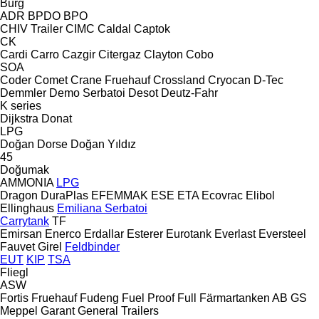
Burg
ADR
BPDO
BPO
CHIV Trailer
CIMC
Caldal
Captok
CK
Cardi
Carro
Cazgir
Citergaz
Clayton
Cobo
SOA
Coder
Comet
Crane Fruehauf
Crossland
Cryocan
D-Tec
Demmler
Demo Serbatoi
Desot
Deutz-Fahr
K series
Dijkstra
Donat
LPG
Doğan Dorse
Doğan Yıldız
45
Doğumak
AMMONIA
LPG
Dragon
DuraPlas
EFEMMAK
ESE
ETA
Ecovrac
Elibol
Ellinghaus
Emiliana Serbatoi
Carrytank
TF
Emirsan
Enerco
Erdallar
Esterer
Eurotank
Everlast
Eversteel
Fauvet Girel
Feldbinder
EUT
KIP
TSA
Fliegl
ASW
Fortis
Fruehauf
Fudeng
Fuel Proof
Full
Färmartanken AB
GS
Meppel
Garant
General Trailers