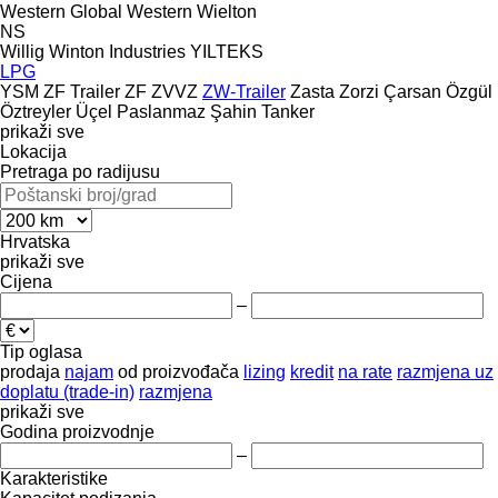
Western Global
Western
Wielton
NS
Willig
Winton Industries
YILTEKS
LPG
YSM
ZF Trailer
ZF
ZVVZ
ZW-Trailer
Zasta
Zorzi
Çarsan
Özgül
Öztreyler
Üçel Paslanmaz
Şahin Tanker
prikaži sve
Lokacija
Pretraga po radijusu
Hrvatska
prikaži sve
Cijena
–
Tip oglasa
prodaja
najam
od proizvođača
lizing
kredit
na rate
razmjena uz
doplatu (trade-in)
razmjena
prikaži sve
Godina proizvodnje
–
Karakteristike