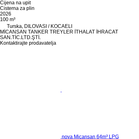
Cijena na upit
Cisterna za plin
2026
100 m³
Turska, DILOVASI / KOCAELI
MİCANSAN TANKER TREYLER İTHALAT İHRACAT
SAN.TİC.LTD.ŞTİ.
Kontaktirajte prodavatelja
nova Micansan 64m³ LPG