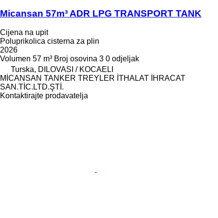
Micansan 57m³ ADR LPG TRANSPORT TANK
Cijena na upit
Poluprikolica cisterna za plin
2026
Volumen
57 m³
Broj osovina
3
0 odjeljak
Turska, DILOVASI / KOCAELI
MİCANSAN TANKER TREYLER İTHALAT İHRACAT
SAN.TİC.LTD.ŞTİ.
Kontaktirajte prodavatelja