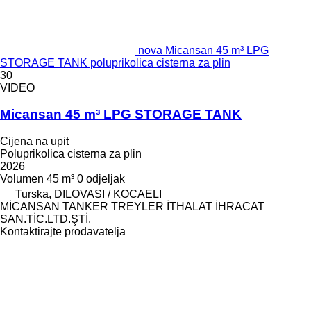
nova Micansan 45 m³ LPG
STORAGE TANK poluprikolica cisterna za plin
30
VIDEO
Micansan 45 m³ LPG STORAGE TANK
Cijena na upit
Poluprikolica cisterna za plin
2026
Volumen
45 m³
0 odjeljak
Turska, DILOVASI / KOCAELI
MİCANSAN TANKER TREYLER İTHALAT İHRACAT
SAN.TİC.LTD.ŞTİ.
Kontaktirajte prodavatelja