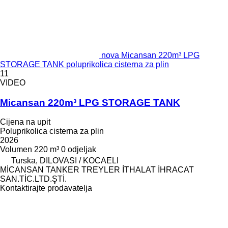
nova Micansan 220m³ LPG
STORAGE TANK poluprikolica cisterna za plin
11
VIDEO
Micansan 220m³ LPG STORAGE TANK
Cijena na upit
Poluprikolica cisterna za plin
2026
Volumen
220 m³
0 odjeljak
Turska, DILOVASI / KOCAELI
MİCANSAN TANKER TREYLER İTHALAT İHRACAT
SAN.TİC.LTD.ŞTİ.
Kontaktirajte prodavatelja