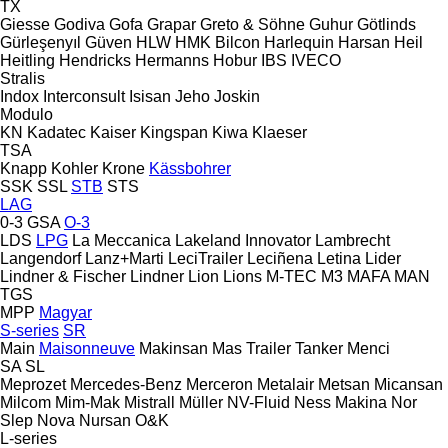
TX
Giesse
Godiva
Gofa
Grapar
Greto & Söhne
Guhur
Götlinds
Gürleşenyıl
Güven
HLW
HMK Bilcon
Harlequin
Harsan
Heil
Heitling
Hendricks
Hermanns
Hobur
IBS
IVECO
Stralis
Indox
Interconsult
Isisan
Jeho
Joskin
Modulo
KN
Kadatec
Kaiser
Kingspan
Kiwa
Klaeser
TSA
Knapp
Kohler
Krone
Kässbohrer
SSK
SSL
STB
STS
LAG
0-3
GSA
O-3
LDS
LPG
La Meccanica
Lakeland Innovator
Lambrecht
Langendorf
Lanz+Marti
LeciTrailer
Leciñena
Letina
Lider
Lindner & Fischer
Lindner
Lion
Lions
M-TEC
M3
MAFA
MAN
TGS
MPP
Magyar
S-series
SR
Main
Maisonneuve
Makinsan
Mas Trailer Tanker
Menci
SA
SL
Meprozet
Mercedes-Benz
Merceron
Metalair
Metsan
Micansan
Milcom
Mim-Mak
Mistrall
Müller
NV-Fluid
Ness Makina
Nor
Slep
Nova
Nursan
O&K
L-series