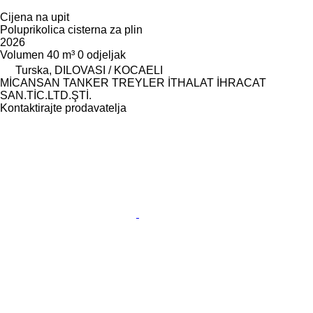
Cijena na upit
Poluprikolica cisterna za plin
2026
Volumen
40 m³
0 odjeljak
Turska, DILOVASI / KOCAELI
MİCANSAN TANKER TREYLER İTHALAT İHRACAT
SAN.TİC.LTD.ŞTİ.
Kontaktirajte prodavatelja