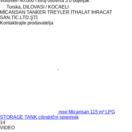
Volumen
40.000 l
Broj osovina
3
0 odjeljak
Turska, DILOVASI / KOCAELI
MİCANSAN TANKER TREYLER İTHALAT İHRACAT
SAN.TİC.LTD.ŞTİ.
Kontaktirajte prodavatelja
novi Micansan 115 m³ LPG
STORAGE TANK cilindrični spremnik
14
VIDEO