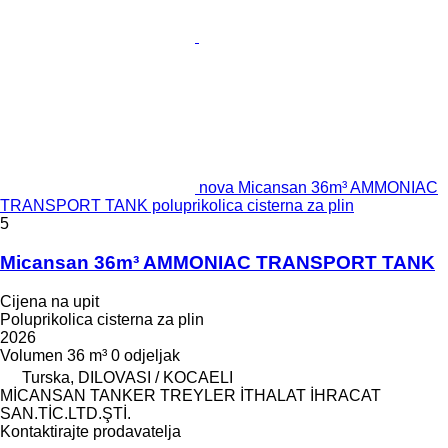
nova Micansan 36m³ AMMONIAC
TRANSPORT TANK poluprikolica cisterna za plin
5
Micansan 36m³ AMMONIAC TRANSPORT TANK
Cijena na upit
Poluprikolica cisterna za plin
2026
Volumen
36 m³
0 odjeljak
Turska, DILOVASI / KOCAELI
MİCANSAN TANKER TREYLER İTHALAT İHRACAT
SAN.TİC.LTD.ŞTİ.
Kontaktirajte prodavatelja