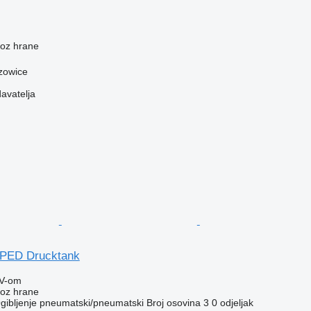
voz hrane
rzowice
davatelja
 PED Drucktank
V-om
voz hrane
gibljenje
pneumatski/pneumatski
Broj osovina
3
0 odjeljak