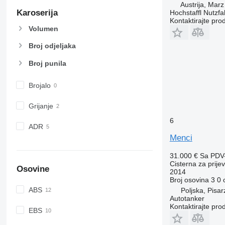
Austrija, Marz
Karoserija
Hochstaffl Nutz
Kontaktirajte pro
Volumen
Broj odjeljaka
Broj punila
Brojalo
Grijanje
6
ADR
Menci
31.000 €
Sa PDV
Cisterna za prije
Osovine
2014
Broj osovina
3
0 
ABS
Poljska, Pisa
Autotanker
Kontaktirajte pro
EBS