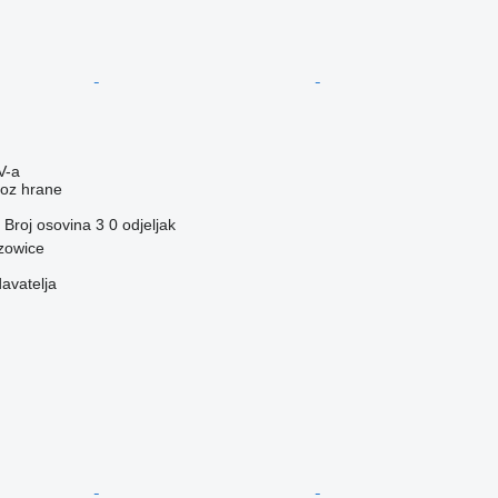
V-a
voz hrane
Broj osovina
3
0 odjeljak
rzowice
davatelja