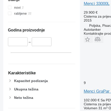
Menci 33000L
novi
29.900 €
rabljene
Cisterna za prije
2015
Poljska, Pisa
Autotanker
Godina proizvodnje
Kontaktirajte pro
–
Karakteristike
Kapacitet podizanja
9
Ukupna težina
Menci GraPar
Neto težina
102.000 €
Sa PD
Cisterna za prije
Volumen
31 m³
O