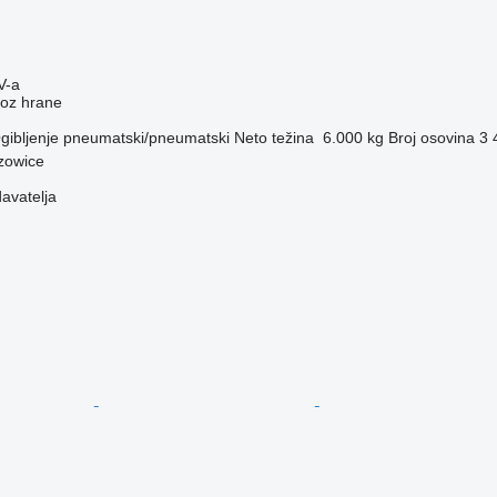
V-a
voz hrane
gibljenje
pneumatski/pneumatski
Neto težina
6.000 kg
Broj osovina
3
rzowice
davatelja