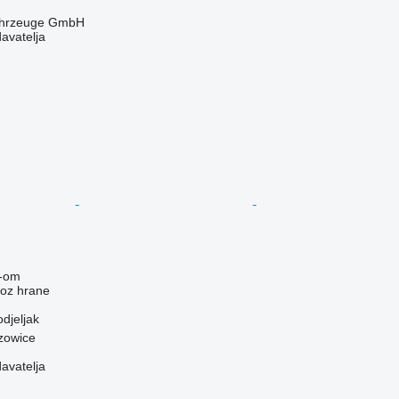
fahrzeuge GmbH
davatelja
-om
voz hrane
odjeljak
rzowice
davatelja