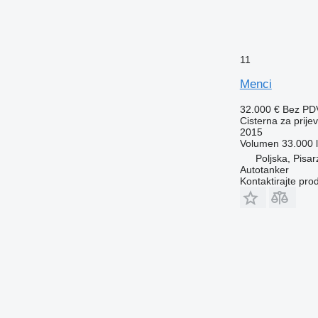
11
Menci
32.000 €
Bez PD
Cisterna za prije
2015
Volumen
33.000 l
Poljska, Pisa
Autotanker
Kontaktirajte pro