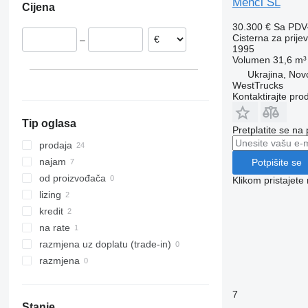
Menci SL
Cijena
Austrija
30.300 €
Sa PDV
Cisterna za prije
–
1995
Volumen
31,6 m³
Ukrajina, Novo
WestTrucks
Kontaktirajte pro
Tip oglasa
Pretplatite se na
prodaja
najam
Potpišite se
od proizvođača
Klikom pristajet
lizing
kredit
na rate
razmjena uz doplatu (trade-in)
razmjena
7
Stanje