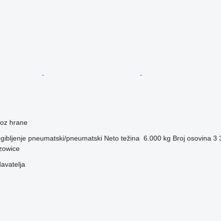
voz hrane
gibljenje
pneumatski/pneumatski
Neto težina
6.000 kg
Broj osovina
3
rzowice
davatelja