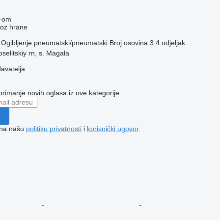
-om
voz hrane
Ogibljenje
pneumatski/pneumatski
Broj osovina
3
4 odjeljak
selitskiy rn, s. Magala
davatelja
 primanje novih oglasa iz ove kategorije
e na našu
politiku privatnosti
i
korisnički ugovor
.