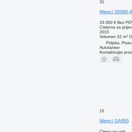
31
Menci 32000-4
33.000 €
Bez PD
Cisterna za prije
2015
Volumen
32 m³
O
Poljska, Pisa
Autotanker
Kontaktirajte pro
15
Menci SA955
Cijena na upit