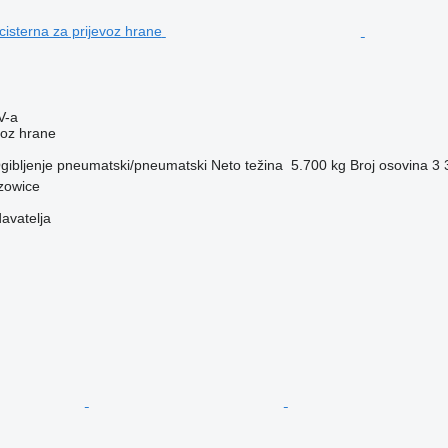
V-a
voz hrane
gibljenje
pneumatski/pneumatski
Neto težina
5.700 kg
Broj osovina
3
rzowice
davatelja