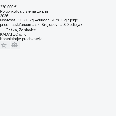
230.000 €
Poluprikolica cisterna za plin
2026
Nosivost
21.580 kg
Volumen
51 m³
Ogibljenje
pneumatski/pneumatski
Broj osovina
3
0 odjeljak
Češka, Zdislavice
KADATEC s.r.o
Kontaktirajte prodavatelja