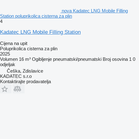
nova Kadatec LNG Mobile Filling
Station poluprikolica cisterna za plin
4
Kadatec LNG Mobile Filling Station
Cijena na upit
Poluprikolica cisterna za plin
2025
Volumen
16 m³
Ogibljenje
pneumatski/pneumatski
Broj osovina
1
0
odjeljak
Češka, Zdislavice
KADATEC s.r.o
Kontaktirajte prodavatelja