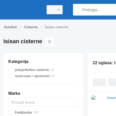
Autoline
Cisterne
Isisan cisterne
Isisan cisterne
Kategorija
22 oglasa:
I
poluprikolice cisterne
rezervoari i spremnici
poluprikolice cisterne za plin
cisterne za bitumen
cisterne za plin
cilindrični spremnici
Marka
Feldbinder
54500
SVM
NCG
CB
T-series
SAPL
KIS
STF
ADR
CK
SOA
K series
LPG
45
AMMONIA
Carrytank