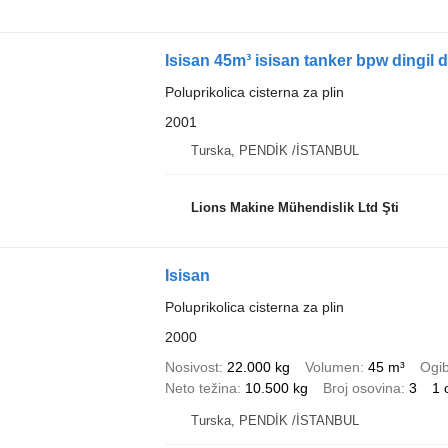
Isisan 45m³ isisan tanker bpw dingi
Poluprikolica cisterna za plin
2001
Turska, PENDİK /İSTANBUL
Lions Makine Mühendislik Ltd Şti
Isisan
Poluprikolica cisterna za plin
2000
Nosivost
22.000 kg
Volumen
45 m³
Ogib
Neto težina
10.500 kg
Broj osovina
3
1 
Turska, PENDİK /İSTANBUL