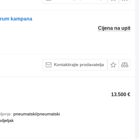
l drum kampana
Cijena na upit
Kontaktirajte prodavatelja
13.500 €
ljenje
pneumatski/pneumatski
odjeljak