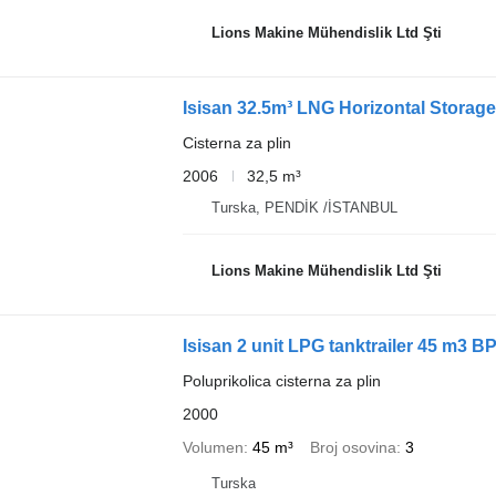
Lions Makine Mühendislik Ltd Şti
Isisan 32.5m³ LNG Horizontal Storag
Cisterna za plin
2006
32,5 m³
Turska, PENDİK /İSTANBUL
Lions Makine Mühendislik Ltd Şti
Isisan 2 unit LPG tanktrailer 45 m3 B
Poluprikolica cisterna za plin
2000
Volumen
45 m³
Broj osovina
3
Turska