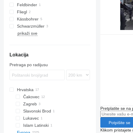
poluprikolice cisterne za plin
Feldbinder
Carrytank
cisterne za amonijak
Fliegl
TF
Kässbohrer
ASW
Schwarzmüller
SSK
CM
prikaži sve
SSL
STS
Lokacija
Pretraga po radijusu
Hrvatska
Čakovec
Zagreb
Pretplatite se na
Slavonski Brod
Lukavec
Potpišite se
Islam Latinski
Klikom pristajet
Evropa