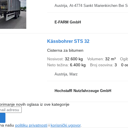
Austrija, At-4774 Sankt Marienkirchen Bei S
E-FARM GmbH
Kässbohrer STS 32
Cisterna za bitumen
Nosivost
32.600 kg
Volumen
32 m³
Ogib
Neto težina
6.400 kg
Broj osovina
3
0 od
Austrija, Marz
Hochstaffl Nutzfahrzeuge GmbH
 primanje novih oglasa iz ove kategorije
e na našu
politiku privatnosti
i
korisnički ugovor
.