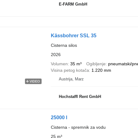
E-FARM GmbH
Kässbohrer SSL 35
Cisterna silos
2026
Volumen
35 m³
Ogibljenje
pneumatski/pn
Visina petog kotača
1.220 mm
Austrija, Marz
VIDEO
Hochstaffl Rent GmbH
25000 l
Cisterna - spremnik za vodu
25 m³