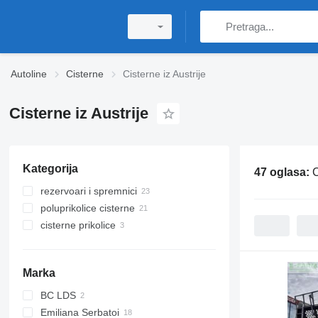
Autoline
Cisterne
Cisterne iz Austrije
Cisterne iz Austrije
Kategorija
47 oglasa:
C
rezervoari i spremnici
poluprikolice cisterne
spremnici za skladištenje goriva
cisterne prikolice
spremnici za vodu
cisterne silos
cisterne za goriva i maziva
prikolice autocisterne
cisterne za bitumen
prikolice cisterne za gorivo
Marka
cisterne za prijevoz hrane
cisterne za prijevoz kemikalija
BC LDS
SVM
poluprikolice autocisterne
Emiliana Serbatoi
NCG