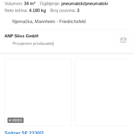
Volumen
34 m³
Ogibljenje
pneumatski/pneumatski
Neto težina
4.180 kg
Broj osovina
3
Njemačka, Mannheim - Friedrichsfeld
ANP Silos GmbH
VIDEO
Spitzer SF 2230/2