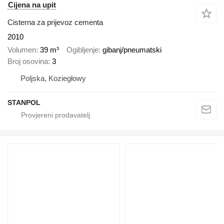
Cijena na upit
Cisterna za prijevoz cementa
2010
Volumen
39 m³
Ogibljenje
gibanj/pneumatski
Broj osovina
3
Poljska, Koziegłowy
STANPOL