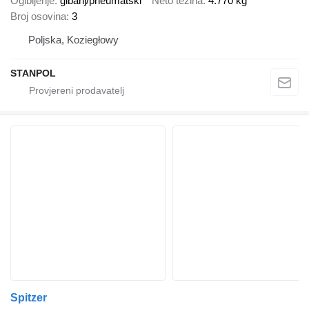
Ogibljenje
gibanj/pneumatski
Neto težina
4.770 kg
Broj osovina
3
Poljska, Koziegłowy
STANPOL
Spitzer