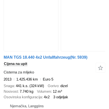
MAN TGS 18.440 4x2 Unfallfahrzeug(Nr. 5939)
Cijena na upit
Cisterna za mlijeko
2013
1.425.436 km
Euro 5
Snaga
441 k.s. (324 kW)
Gorivo
dizel
Nosivost
7.740 kg
Volumen
12 m³
Osovinska konfiguracija
4x2
3 odjeljak
Njemačka, Langgöns