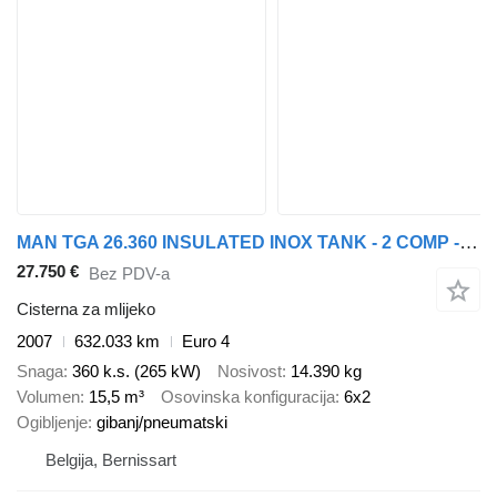
MAN TGA 26.360 INSULATED INOX TANK - 2 COMP - AIRCO - LIFT/STEERING
27.750 €
Bez PDV-a
Cisterna za mlijeko
2007
632.033 km
Euro 4
Snaga
360 k.s. (265 kW)
Nosivost
14.390 kg
Volumen
15,5 m³
Osovinska konfiguracija
6x2
Ogibljenje
gibanj/pneumatski
Belgija, Bernissart