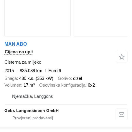
MAN ABO
Cijena na upit
Cisterna za mlijeko
2015
835.089 km
Euro 6
Snaga
480 k.s. (353 kW)
Gorivo
dizel
Volumen
17 m³
Osovinska konfiguracija
6x2
Njemačka, Langgöns
Gebr. Langensiepen GmbH