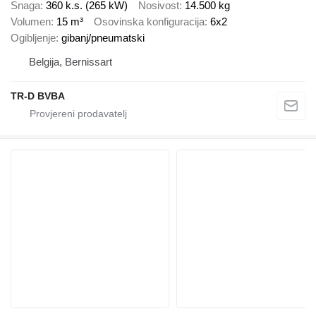
Snaga
360 k.s. (265 kW)
Nosivost
14.500 kg
Volumen
15 m³
Osovinska konfiguracija
6x2
Ogibljenje
gibanj/pneumatski
Belgija, Bernissart
TR-D BVBA