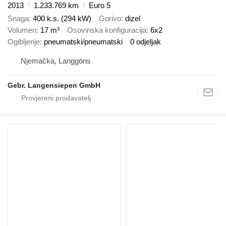
2013
1.233.769 km
Euro 5
Snaga
400 k.s. (294 kW)
Gorivo
dizel
Volumen
17 m³
Osovinska konfiguracija
6x2
Ogibljenje
pneumatski/pneumatski
0 odjeljak
Njemačka, Langgöns
Gebr. Langensiepen GmbH