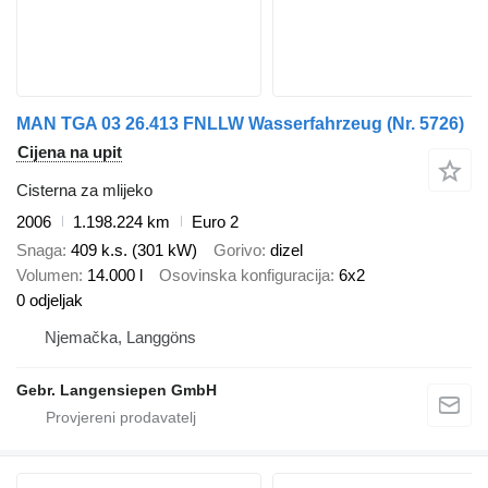
MAN TGA 03 26.413 FNLLW Wasserfahrzeug (Nr. 5726)
Cijena na upit
Cisterna za mlijeko
2006
1.198.224 km
Euro 2
Snaga
409 k.s. (301 kW)
Gorivo
dizel
Volumen
14.000 l
Osovinska konfiguracija
6x2
0 odjeljak
Njemačka, Langgöns
Gebr. Langensiepen GmbH