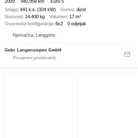
2009
940.958 km
Euro 5
Snaga
441 k.s. (324 kW)
Gorivo
dizel
Nosivost
14.400 kg
Volumen
17 m³
Osovinska konfiguracija
6x2
0 odjeljak
Njemačka, Langgöns
Gebr. Langensiepen GmbH