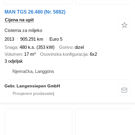
MAN TGS 26.480 (Nr. 5882)
Cijena na upit
Cisterna za mlijeko
2013
905.291 km
Euro 5
Snaga
480 k.s. (353 kW)
Gorivo
dizel
Volumen
17 m³
Osovinska konfiguracija
6x2
3 odjeljak
Njemačka, Langgöns
Gebr. Langensiepen GmbH