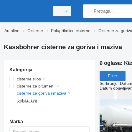
Autoline
Cisterne
Poluprikolice cisterne
Cisterne za goriva
Kässbohrer cisterne za goriva i maziva
9 oglasa:
Käs
Kategorija
Filter
cisterne silos
Sortiranje
:
Datum 
cisterne za bitumen
Datum objavljivan
cisterne za goriva i maziva
prikaži sve
Marka