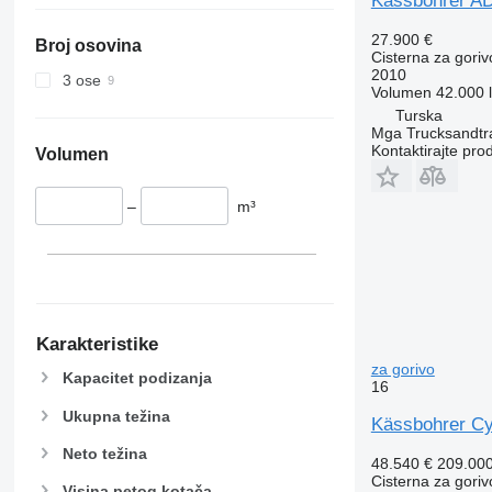
Kässbohrer A
27.900 €
Broj osovina
Cisterna za goriv
2010
3 ose
Volumen
42.000 l
Turska
Mga Trucksandtrai
Kontaktirajte pro
Volumen
–
m³
Karakteristike
za gorivo
Kapacitet podizanja
16
Ukupna težina
Kässbohrer Cy
Neto težina
48.540 €
209.00
Cisterna za goriv
Visina petog kotača