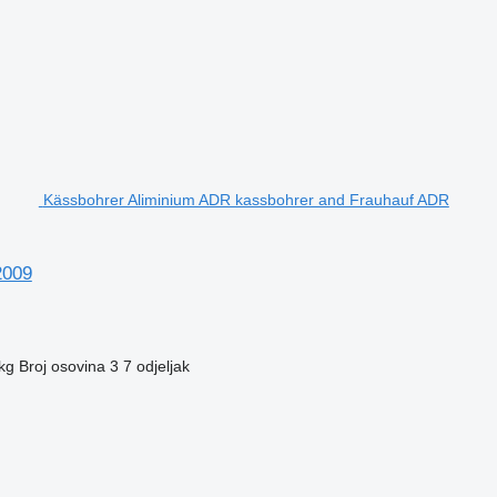
Kässbohrer Aliminium ADR kassbohrer and Frauhauf ADR
2009
kg
Broj osovina
3
7 odjeljak