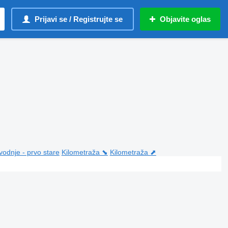
Prijavi se / Registrujte se
Objavite oglas
vodnje - prvo stare
Kilometraža ⬊
Kilometraža ⬈