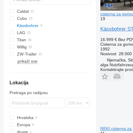
Caldal
BPO
cisterna za goriv
Cobo
19
Kässbohrer
SOA
TSA
TX
Stralis
Kässbohrer STH
LAG
STB
16.999 €
Bez PD
Titan
0-3
SR
SK
OPL 38
Cisterna za goriv
Willig
O-3
TX
1992
Nosivost
28.000
ZW-Trailer
Njemačka, Si
prikaži sve
alga Nutzfahrze
Kontaktirajte pro
Lokacija
Pretraga po radijusu
Hrvatska
Evropa
RĘKI cisterna za 
druge
Poljska