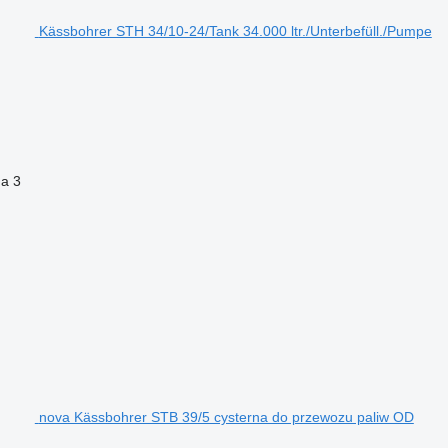
Kässbohrer STH 34/10-24/Tank 34.000 ltr./Unterbefüll./Pumpe
na
3
nova Kässbohrer STB 39/5 cysterna do przewozu paliw OD