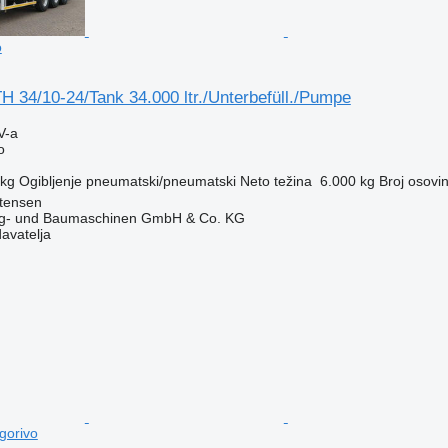
o
 34/10-24/Tank 34.000 ltr./Unterbefüll./Pumpe
V-a
o
 kg
Ogibljenje
pneumatski/pneumatski
Neto težina
6.000 kg
Broj osovi
ttensen
ug- und Baumaschinen GmbH & Co. KG
davatelja
gorivo