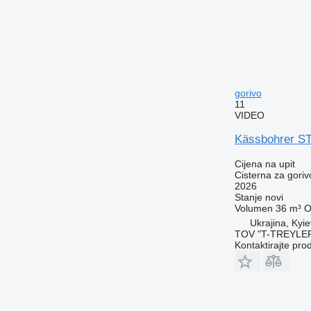
gorivo
11
VIDEO
Kässbohrer S
Cijena na upit
Cisterna za goriv
2026
Stanje
novi
Volumen
36 m³
O
Ukrajina, Kyi
TOV "T-TREYLE
Kontaktirajte pro