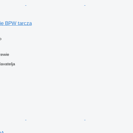
ie BPW tarcza
o
zewie
davatelja