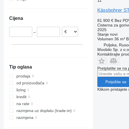
11
Njemačka
Ukrajina
Kässbohrer ST
Češka
Cijena
81.900 €
Bez PD
Cisterna za goriv
2025
–
Stanje
novi
Volumen
36 m³
B
Poljska, Ruso
Moobilo Sp. z o.o
Kontaktirajte pro
Tip oglasa
Pretplatite se na
prodaja
Potpišite se
od proizvođača
Klikom pristajet
lizing
kredit
na rate
razmjena uz doplatu (trade-in)
razmjena