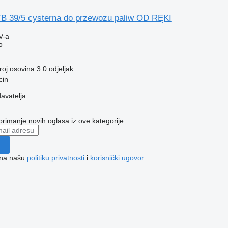
B 39/5 cysterna do przewozu paliw OD RĘKI
V-a
o
roj osovina
3
0 odjeljak
cin
.
davatelja
 primanje novih oglasa iz ove kategorije
e na našu
politiku privatnosti
i
korisnički ugovor
.