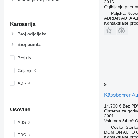
2016
Ogibljenje
pneuma
Poljska, Nowa
ADRIAN AUTA Adri
Kontaktirajte pro
Karoserija
Broj odjeljaka
Broj punila
Brojalo
Grijanje
ADR
9
Kässbohrer Au
14.700 €
Bez PD
Osovine
Cisterna za goriv
2001
Volumen
34 m³
O
ABS
Češka, Stárk
DOMION AUTO 
EBS
Kontaktirajte pro