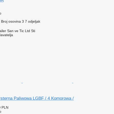
DA
o
Broj osovina
3
7 odjeljak
ler San ve Tic Ltd Sti
davatelja
sterna Paliwowa LGBF / 4 Komorowa /
0 PLN
o