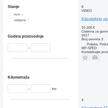
Stanje
8
VIDEO
novi
Kässbohrer os
rabljene
10.200 €
Cisterna za goriv
2017
Godina proizvodnje
Broj osovina
3
Poljska, Podr
–
MP-SPED
Kontaktirajte pro
Kilometraža
–
km
4