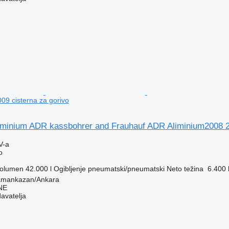
09 cisterna za gorivo
iminium ADR kassbohrer and Frauhauf ADR Aliminium2008 
V-a
o
olumen
42.000 l
Ogibljenje
pneumatski/pneumatski
Neto težina
6.400 
amankazan/Ankara
NE
davatelja