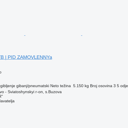
TB | PID ZAMOVLENNYa
o
gibljenje
gibanj/pneumatski
Neto težina
5.150 kg
Broj osovina
3
5 odje
evo - Sviatoshynskyi r-on, s.Buzova
R"
davatelja