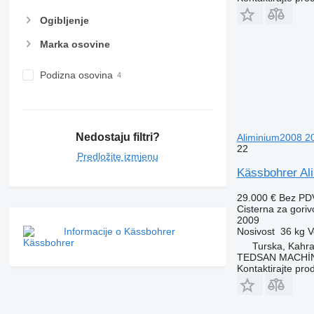
Ogibljenje
Marka osovine
Podizna osovina
Nedostaju filtri?
Aliminium2008 20
22
Predložite izmjenu
Kässbohrer Al
29.000 €
Bez PD
Cisterna za goriv
2009
Informacije o Kässbohrer
Nosivost
36 kg
V
Turska, Kahr
TEDSAN MACHİ
Kontaktirajte pro