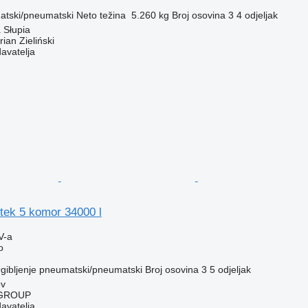
tski/pneumatski
Neto težina
5.260 kg
Broj osovina
3
4 odjeljak
 Słupia
an Zieliński
davatelja
tek 5 komor 34000 l
V-a
o
gibljenje
pneumatski/pneumatski
Broj osovina
3
5 odjeljak
ov
GROUP
davatelja