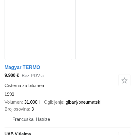
Magyar TERMO
9.900 €
Bez PDV-a
Cisterna za bitumen
1999
Volumen
31.000 l
Ogibljenje
gibanj/pneumatski
Broj osovina
3
Francuska, Hatrize
UAB Vitlaima