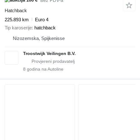
Bez PDV-a
Hatchback
225.893 km
Euro 4
Tip karoserije
hatchback
Nizozemska, Spijkenisse
Troostwijk Veilingen B.V.
8
godina na Autoline