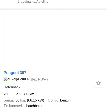
8
godina na Autoline
Peugeot 307
200 €
Bez PDV-a
Hatchback
2002
271.800 km
Snaga
90 k.s. (66.15 kW)
Gorivo
benzin
Tip karoserije
hatchback