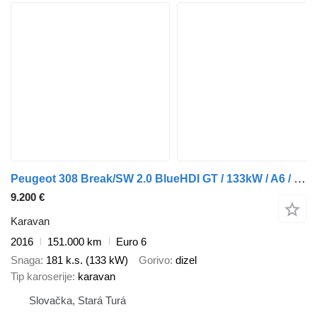
Peugeot 308 Break/SW 2.0 BlueHDI GT / 133kW / A6 / ZÁRUKA / AJ NA SPLÁTK
9.200 €
Karavan
2016
151.000 km
Euro 6
Snaga
181 k.s. (133 kW)
Gorivo
dizel
Tip karoserije
karavan
Slovačka, Stará Turá