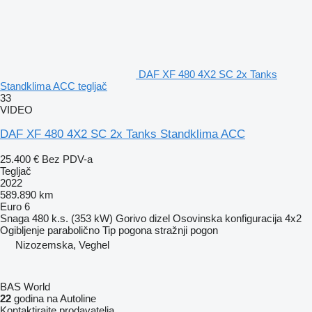
DAF XF 480 4X2 SC 2x Tanks
Standklima ACC tegljač
33
VIDEO
DAF XF 480 4X2 SC 2x Tanks Standklima ACC
25.400 €
Bez PDV-a
Tegljač
2022
589.890 km
Euro 6
Snaga
480 k.s. (353 kW)
Gorivo
dizel
Osovinska konfiguracija
4x2
Ogibljenje
parabolično
Tip pogona
stražnji pogon
Nizozemska, Veghel
BAS World
22
godina na Autoline
Kontaktirajte prodavatelja