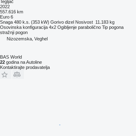
Tegljač
2022
557.616 km
Euro 6
Snaga
480 k.s. (353 kW)
Gorivo
dizel
Nosivost
11.183 kg
Osovinska konfiguracija
4x2
Ogibljenje
parabolično
Tip pogona
stražnji pogon
Nizozemska, Veghel
BAS World
22
godina na Autoline
Kontaktirajte prodavatelja