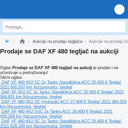
Aukcije na prodaju tegljača
Aukcije na prodaju D
Prodaje se DAF XF 480 tegljač na aukciji
Oglas
Prodaje se DAF XF 480 tegljač na aukciji
je prodan i ne
učestvuje u pretraživanju!
Slični oglasi
DAF XF 480 4X2 SC 2x Tanks Standklima ACC
25.400 €
Tegljač
2021
600.507 km
Nizozemska, Veghel
DAF XF 4X2 SC 2x Tanks Standklima ACC
25.900 €
Tegljač
2021
566.891 km
Nizozemska, Veghel
DAF XF 480 4X2 SC Hydraulic ACC
27.400 €
Tegljač
2021
384.325
km
Nizozemska, Veghel
DAF XF 480 4X2 SSC 2x Tanks ACC
26.400 €
Tegljač
2021
495.268 km
Nizozemska, Veghel
DAF XF 480 4X2 SC 2x Tanks Standklima ACC
25.400 €
Tegljač
2021
626.340 km
Nizozemska, Veghel