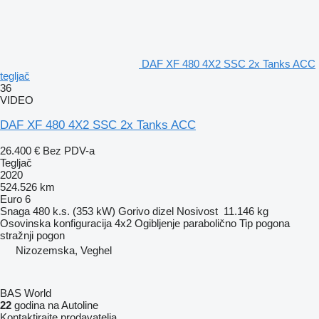
DAF XF 480 4X2 SSC 2x Tanks ACC
tegljač
36
VIDEO
DAF XF 480 4X2 SSC 2x Tanks ACC
26.400 €
Bez PDV-a
Tegljač
2020
524.526 km
Euro 6
Snaga
480 k.s. (353 kW)
Gorivo
dizel
Nosivost
11.146 kg
Osovinska konfiguracija
4x2
Ogibljenje
parabolično
Tip pogona
stražnji pogon
Nizozemska, Veghel
BAS World
22
godina na Autoline
Kontaktirajte prodavatelja