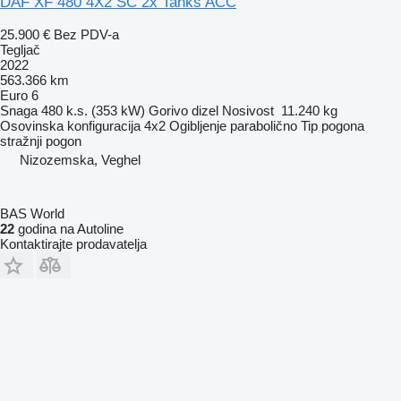
DAF XF 480 4X2 SC 2x Tanks ACC
25.900 €
Bez PDV-a
Tegljač
2022
563.366 km
Euro 6
Snaga
480 k.s. (353 kW)
Gorivo
dizel
Nosivost
11.240 kg
Osovinska konfiguracija
4x2
Ogibljenje
parabolično
Tip pogona
stražnji pogon
Nizozemska, Veghel
BAS World
22
godina na Autoline
Kontaktirajte prodavatelja