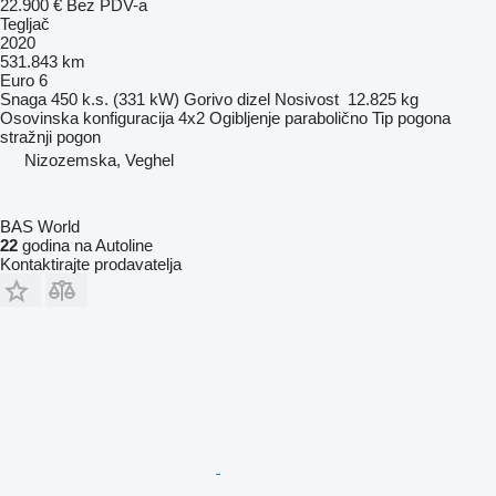
22.900 €
Bez PDV-a
Tegljač
2020
531.843 km
Euro 6
Snaga
450 k.s. (331 kW)
Gorivo
dizel
Nosivost
12.825 kg
Osovinska konfiguracija
4x2
Ogibljenje
parabolično
Tip pogona
stražnji pogon
Nizozemska, Veghel
BAS World
22
godina na Autoline
Kontaktirajte prodavatelja