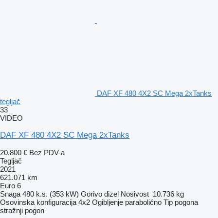
DAF XF 480 4X2 SC Mega 2xTanks
tegljač
33
VIDEO
DAF XF 480 4X2 SC Mega 2xTanks
20.800 €
Bez PDV-a
Tegljač
2021
621.071 km
Euro 6
Snaga
480 k.s. (353 kW)
Gorivo
dizel
Nosivost
10.736 kg
Osovinska konfiguracija
4x2
Ogibljenje
parabolično
Tip pogona
stražnji pogon