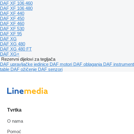
DAF XF 106 460
DAF XF 106 480
DAF XF 440
DAF XF 450
DAF XF 460
DAF XF 530
DAF XF 95
DAF XG
DAF XG 480
DAF XG 480 FT
DAF XG+
Rezervni dijelovi za tegljača
DAF upravljačke jedinice
DAF motori
DAF oblaganja
DAF instrument
table
DAF ožičenje
DAF senzori
Tvrtka
O nama
Pomoć