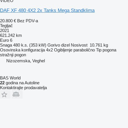
VIDEO
DAF XF 480 4X2 2x Tanks Mega Standklima
20.800 €
Bez PDV-a
Tegljač
2021
621.242 km
Euro 6
Snaga
480 k.s. (353 kW)
Gorivo
dizel
Nosivost
10.761 kg
Osovinska konfiguracija
4x2
Ogibljenje
parabolično
Tip pogona
stražnji pogon
Nizozemska, Veghel
BAS World
22
godina na Autoline
Kontaktirajte prodavatelja