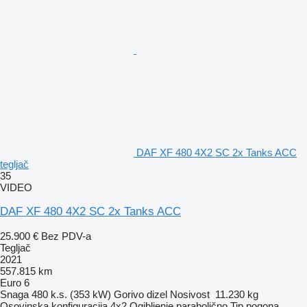
DAF XF 480 4X2 SC 2x Tanks ACC
tegljač
35
VIDEO
DAF XF 480 4X2 SC 2x Tanks ACC
25.900 €
Bez PDV-a
Tegljač
2021
557.815 km
Euro 6
Snaga
480 k.s. (353 kW)
Gorivo
dizel
Nosivost
11.230 kg
Osovinska konfiguracija
4x2
Ogibljenje
parabolično
Tip pogona