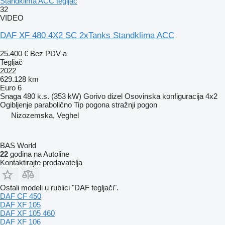
Standklima ACC tegljač
32
VIDEO
DAF XF 480 4X2 SC 2xTanks Standklima ACC
25.400 €
Bez PDV-a
Tegljač
2022
629.128 km
Euro 6
Snaga
480 k.s. (353 kW)
Gorivo
dizel
Osovinska konfiguracija
4x2
Ogibljenje
parabolično
Tip pogona
stražnji pogon
Nizozemska, Veghel
BAS World
22
godina na Autoline
Kontaktirajte prodavatelja
Ostali modeli u rublici "DAF tegljači".
DAF CF 450
DAF XF 105
DAF XF 105 460
DAF XF 106