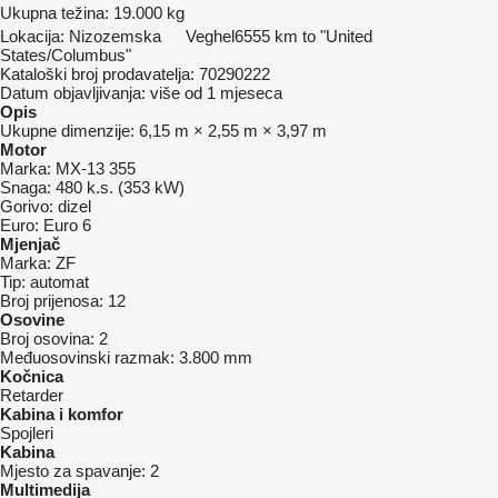
Ukupna težina:
19.000 kg
Lokacija:
Nizozemska
Veghel
6555 km to "United
States/Columbus"
Kataloški broj prodavatelja:
70290222
Datum objavljivanja:
više od 1 mjeseca
Opis
Ukupne dimenzije:
6,15 m × 2,55 m × 3,97 m
Motor
Marka:
MX-13 355
Snaga:
480 k.s. (353 kW)
Gorivo:
dizel
Euro:
Euro 6
Mjenjač
Marka:
ZF
Tip:
automat
Broj prijenosa:
12
Osovine
Broj osovina:
2
Međuosovinski razmak:
3.800 mm
Kočnica
Retarder
Kabina i komfor
Spojleri
Kabina
Mjesto za spavanje:
2
Multimedija