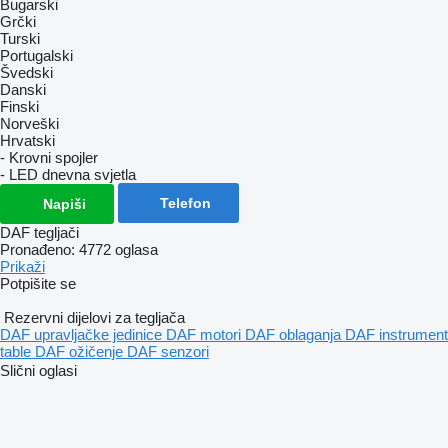
Bugarski
Grčki
Turski
Portugalski
Švedski
Danski
Finski
Norveški
Hrvatski
- Krovni spojler
- LED dnevna svjetla
Telefon
Napiši
DAF tegljači
Pronađeno:
4772 oglasa
Prikaži
Potpišite se
Rezervni dijelovi za tegljača
DAF upravljačke jedinice
DAF motori
DAF oblaganja
DAF instrument
table
DAF ožičenje
DAF senzori
Slični oglasi