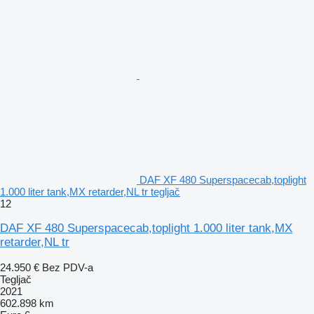
DAF XF 480 Superspacecab,toplight
1.000 liter tank,MX retarder,NL tr tegljač
12
DAF XF 480 Superspacecab,toplight 1.000 liter tank,MX
retarder,NL tr
24.950 €
Bez PDV-a
Tegljač
2021
602.898 km