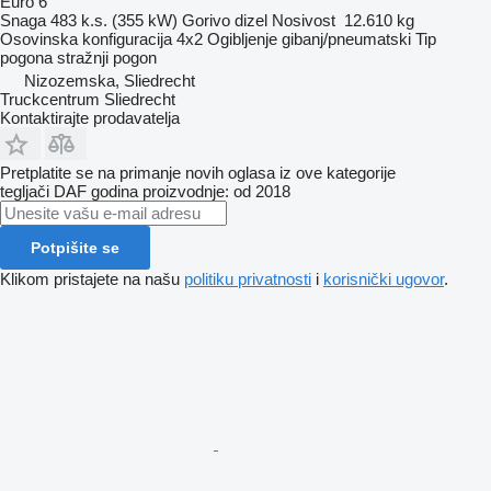
Euro 6
Snaga
483 k.s. (355 kW)
Gorivo
dizel
Nosivost
12.610 kg
Osovinska konfiguracija
4x2
Ogibljenje
gibanj/pneumatski
Tip
pogona
stražnji pogon
Nizozemska, Sliedrecht
Truckcentrum Sliedrecht
Kontaktirajte prodavatelja
Pretplatite se na primanje novih oglasa iz ove kategorije
tegljači
DAF
godina proizvodnje: od 2018
Potpišite se
Klikom pristajete na našu
politiku privatnosti
i
korisnički ugovor
.