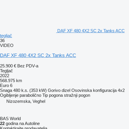
DAF XF 480 4X2 SC 2x Tanks ACC
tegljač
36
VIDEO
DAF XF 480 4X2 SC 2x Tanks ACC
25.900 €
Bez PDV-a
Tegljač
2022
568.975 km
Euro 6
Snaga
480 k.s. (353 kW)
Gorivo
dizel
Osovinska konfiguracija
4x2
Ogibljenje
parabolično
Tip pogona
stražnji pogon
Nizozemska, Veghel
BAS World
22
godina na Autoline
Kontaktirajte prodavatelja