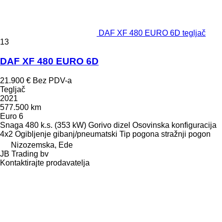
DAF XF 480 EURO 6D tegljač
13
DAF XF 480 EURO 6D
21.900 €
Bez PDV-a
Tegljač
2021
577.500 km
Euro 6
Snaga
480 k.s. (353 kW)
Gorivo
dizel
Osovinska konfiguracija
4x2
Ogibljenje
gibanj/pneumatski
Tip pogona
stražnji pogon
Nizozemska, Ede
JB Trading bv
Kontaktirajte prodavatelja