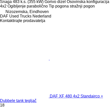
Snaga
483 k.s. (355 kW)
Gorivo
dizel
Osovinska konfiguracija
4x2
Ogibljenje
parabolično
Tip pogona
stražnji pogon
Nizozemska, Eindhoven
DAF Used Trucks Nederland
Kontaktirajte prodavatelja
DAF XF 480 4x2 Standairco +
Dubbele tank tegljač
18