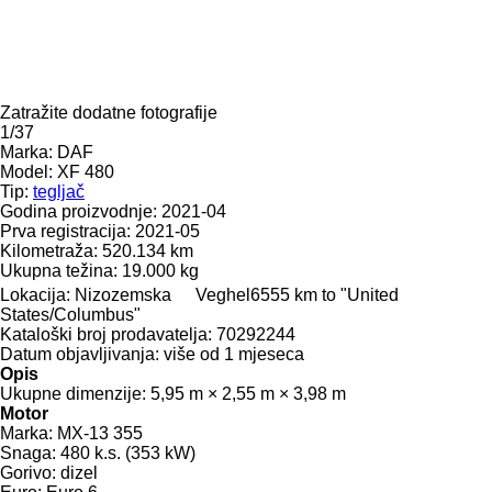
Zatražite dodatne fotografije
1/37
Marka:
DAF
Model:
XF 480
Tip:
tegljač
Godina proizvodnje:
2021-04
Prva registracija:
2021-05
Kilometraža:
520.134 km
Ukupna težina:
19.000 kg
Lokacija:
Nizozemska
Veghel
6555 km to "United
States/Columbus"
Kataloški broj prodavatelja:
70292244
Datum objavljivanja:
više od 1 mjeseca
Opis
Ukupne dimenzije:
5,95 m × 2,55 m × 3,98 m
Motor
Marka:
MX-13 355
Snaga:
480 k.s. (353 kW)
Gorivo:
dizel