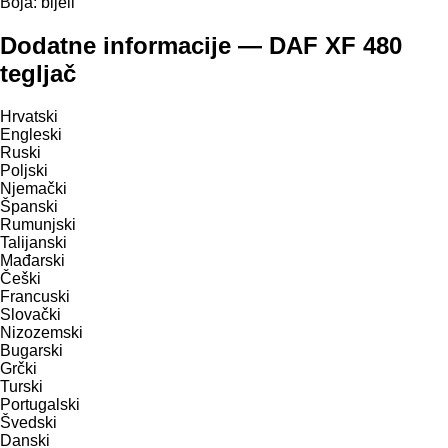
Boja:
bijeli
Dodatne informacije — DAF XF 480
tegljač
Hrvatski
Engleski
Ruski
Poljski
Njemački
Španski
Rumunjski
Talijanski
Mađarski
Češki
Francuski
Slovački
Nizozemski
Bugarski
Grčki
Turski
Portugalski
Švedski
Danski