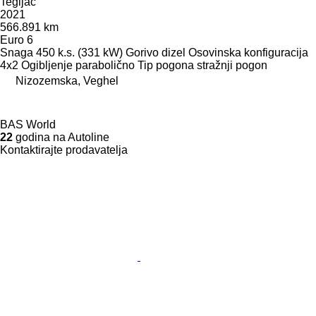
Tegljač
2021
566.891 km
Euro 6
Snaga
450 k.s. (331 kW)
Gorivo
dizel
Osovinska konfiguracija
4x2
Ogibljenje
parabolično
Tip pogona
stražnji pogon
Nizozemska, Veghel
BAS World
22
godina na Autoline
Kontaktirajte prodavatelja