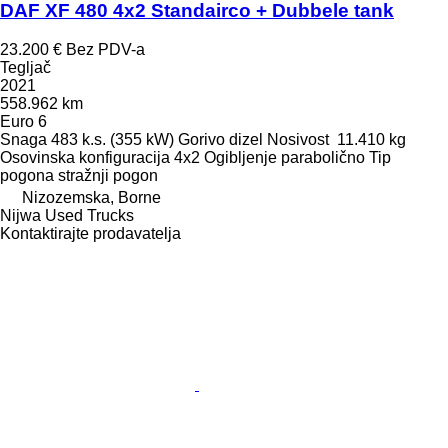
DAF XF 480 4x2 Standairco + Dubbele tank
23.200 €
Bez PDV-a
Tegljač
2021
558.962 km
Euro 6
Snaga
483 k.s. (355 kW)
Gorivo
dizel
Nosivost
11.410 kg
Osovinska konfiguracija
4x2
Ogibljenje
parabolično
Tip
pogona
stražnji pogon
Nizozemska, Borne
Nijwa Used Trucks
Kontaktirajte prodavatelja