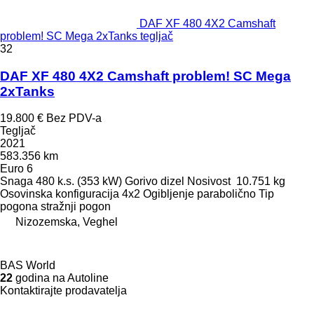
DAF XF 480 4X2 Camshaft
problem! SC Mega 2xTanks tegljač
32
DAF XF 480 4X2 Camshaft problem! SC Mega
2xTanks
19.800 €
Bez PDV-a
Tegljač
2021
583.356 km
Euro 6
Snaga
480 k.s. (353 kW)
Gorivo
dizel
Nosivost
10.751 kg
Osovinska konfiguracija
4x2
Ogibljenje
parabolično
Tip
pogona
stražnji pogon
Nizozemska, Veghel
BAS World
22
godina na Autoline
Kontaktirajte prodavatelja