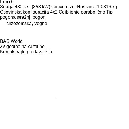
Euro 6
Snaga
480 k.s. (353 kW)
Gorivo
dizel
Nosivost
10.816 kg
Osovinska konfiguracija
4x2
Ogibljenje
parabolično
Tip
pogona
stražnji pogon
Nizozemska, Veghel
BAS World
22
godina na Autoline
Kontaktirajte prodavatelja