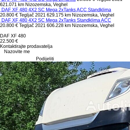
621.071 km
Nizozemska, Veghel
DAF XF 480 4X2 SC Mega 2xTanks ACC Standklima
20.800 €
Tegljač
2021
629.175 km
Nizozemska, Veghel
DAF XF 480 4X2 SC Mega 2xTanks Standklima ACC
20.800 €
Tegljač
2021
606.228 km
Nizozemska, Veghel
DAF XF 480
22.500 €
Kontaktirajte prodavatelja
Nazovite me
Podijeliti