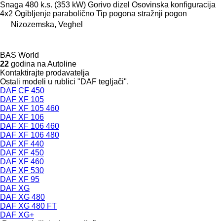
Snaga
480 k.s. (353 kW)
Gorivo
dizel
Osovinska konfiguracija
4x2
Ogibljenje
parabolično
Tip pogona
stražnji pogon
Nizozemska, Veghel
BAS World
22
godina na Autoline
Kontaktirajte prodavatelja
Ostali modeli u rublici "DAF tegljači".
DAF CF 450
DAF XF 105
DAF XF 105 460
DAF XF 106
DAF XF 106 460
DAF XF 106 480
DAF XF 440
DAF XF 450
DAF XF 460
DAF XF 530
DAF XF 95
DAF XG
DAF XG 480
DAF XG 480 FT
DAF XG+