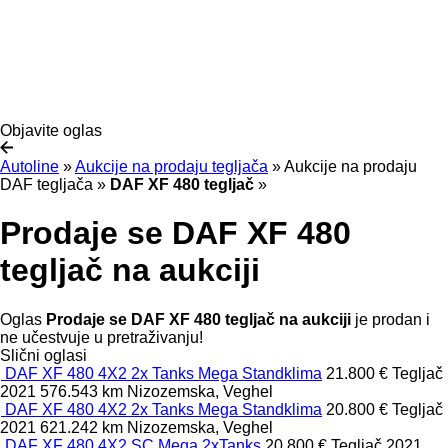
Objavite oglas
Autoline
»
Aukcije na prodaju tegljača
»
Aukcije na prodaju
DAF tegljača
»
DAF XF 480 tegljač
»
Prodaje se DAF XF 480
tegljač na aukciji
Oglas
Prodaje se DAF XF 480 tegljač na aukciji
je prodan i
ne učestvuje u pretraživanju!
Slični oglasi
DAF XF 480 4X2 2x Tanks Mega Standklima
21.800 €
Tegljač
2021
576.543 km
Nizozemska, Veghel
DAF XF 480 4X2 2x Tanks Mega Standklima
20.800 €
Tegljač
2021
621.242 km
Nizozemska, Veghel
DAF XF 480 4X2 SC Mega 2xTanks
20.800 €
Tegljač
2021