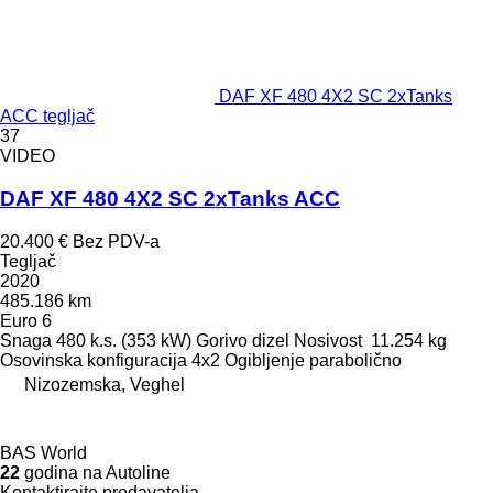
DAF XF 480 4X2 SC 2xTanks
ACC tegljač
37
VIDEO
DAF XF 480 4X2 SC 2xTanks ACC
20.400 €
Bez PDV-a
Tegljač
2020
485.186 km
Euro 6
Snaga
480 k.s. (353 kW)
Gorivo
dizel
Nosivost
11.254 kg
Osovinska konfiguracija
4x2
Ogibljenje
parabolično
Nizozemska, Veghel
BAS World
22
godina na Autoline
Kontaktirajte prodavatelja