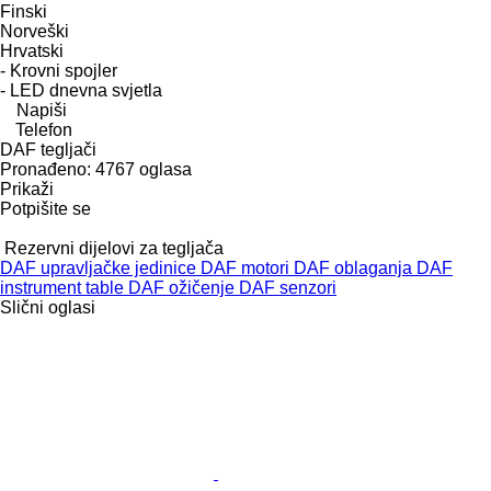
Finski
Norveški
Hrvatski
- Krovni spojler
- LED dnevna svjetla
Napiši
Telefon
DAF tegljači
Pronađeno:
4767 oglasa
Prikaži
Potpišite se
Rezervni dijelovi za tegljača
DAF upravljačke jedinice
DAF motori
DAF oblaganja
DAF
instrument table
DAF ožičenje
DAF senzori
Slični oglasi