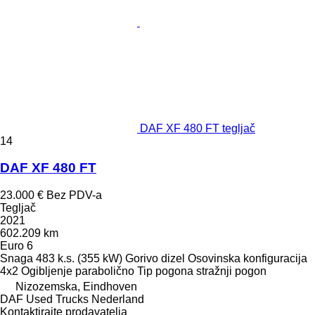
DAF XF 480 FT tegljač
14
DAF XF 480 FT
23.000 €
Bez PDV-a
Tegljač
2021
602.209 km
Euro 6
Snaga
483 k.s. (355 kW)
Gorivo
dizel
Osovinska konfiguracija
4x2
Ogibljenje
parabolično
Tip pogona
stražnji pogon
Nizozemska, Eindhoven
DAF Used Trucks Nederland
Kontaktirajte prodavatelja