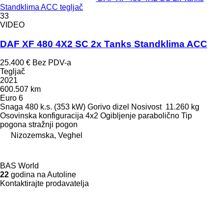
Standklima ACC tegljač
33
VIDEO
DAF XF 480 4X2 SC 2x Tanks Standklima ACC
25.400 €
Bez PDV-a
Tegljač
2021
600.507 km
Euro 6
Snaga
480 k.s. (353 kW)
Gorivo
dizel
Nosivost
11.260 kg
Osovinska konfiguracija
4x2
Ogibljenje
parabolično
Tip
pogona
stražnji pogon
Nizozemska, Veghel
BAS World
22
godina na Autoline
Kontaktirajte prodavatelja