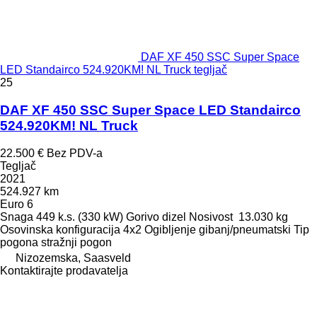
DAF XF 450 SSC Super Space
LED Standairco 524.920KM! NL Truck tegljač
25
DAF XF 450 SSC Super Space LED Standairco
524.920KM! NL Truck
22.500 €
Bez PDV-a
Tegljač
2021
524.927 km
Euro 6
Snaga
449 k.s. (330 kW)
Gorivo
dizel
Nosivost
13.030 kg
Osovinska konfiguracija
4x2
Ogibljenje
gibanj/pneumatski
Tip
pogona
stražnji pogon
Nizozemska, Saasveld
Kontaktirajte prodavatelja