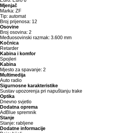
Euro:
Euro 6
Mjenjač
Marka:
ZF
Tip:
automat
Broj prijenosa:
12
Osovine
Broj osovina:
2
Međuosovinski razmak:
3.600 mm
Kočnica
Retarder
Kabina i komfor
Spojleri
Kabina
Mjesto za spavanje:
2
Multimedija
Auto radio
Sigurnosne karakteristike
Sustav upozorenja pri napuštanju trake
Optika
Dnevno svjetlo
Dodatna oprema
AdBlue spremnik
Stanje
Stanje:
rabljene
Dodatne informacije