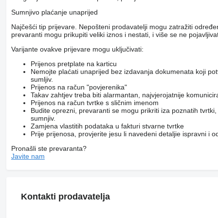
Sumnjivo plaćanje unaprijed
Najčešći tip prijevare. Nepošteni prodavatelji mogu zatražiti određ
prevaranti mogu prikupiti veliki iznos i nestati, i više se ne pojavljivat
Varijante ovakve prijevare mogu uključivati:
Prijenos pretplate na karticu
Nemojte plaćati unaprijed bez izdavanja dokumenata koji pot
sumljiv.
Prijenos na račun "povjerenika"
Takav zahtjev treba biti alarmantan, najvjerojatnije komunici
Prijenos na račun tvrtke s sličnim imenom
Budite oprezni, prevaranti se mogu prikriti iza poznatih tvrtk
sumnjiv.
Zamjena vlastitih podataka u fakturi stvarne tvrtke
Prije prijenosa, provjerite jesu li navedeni detaljie ispravni i
Pronašli ste prevaranta?
Javite nam
Kontakti prodavatelja