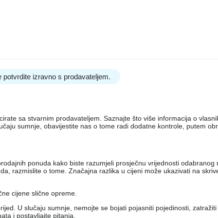
 potvrdite izravno s prodavateljem.
nicirate sa stvarnim prodavateljem. Saznajte što više informacija o vlas
lučaju sumnje, obavijestite nas o tome radi dodatne kontrole, putem ob
iko prodajnih ponuda kako biste razumjeli prosječnu vrijednosti odabran
, razmislite o tome. Značajna razlika u cijeni može ukazivati ​​na skri
ečne cijene slične opreme.
jed. U slučaju sumnje, nemojte se bojati pojasniti pojedinosti, zatražit
a i postavljajte pitanja.