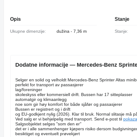
Opis
Stanje
Ukupne dimenzije:
dužina - 7,36 m
Stanje:
Dodatne informacije — Mercedes-Benz Sprinter
Selger en solid og velholdt Mercedes-Benz Sprinter Altas mini
perfekt for transport av passasjerer
lag/foreninger
skoleskyss eller kommersiell drift. Bussen har 17 sitteplasser
automatgir og klimaanlegg
noe som gir høy komfort for både sjåfør og passasjerer
Bussen er registrert og i drift
og EU-godkjent nylig (2026). Klar til bruk. Normal slitasje må p
Ved salg er vi behjelpelig med transport. Send e-post til
pokaza
Salgsobjektet selges "som den er"
det er i alle sammenhenger kjøpers risiko dersom budgivningen 
besiktiget og eventuelt prøvekjørt