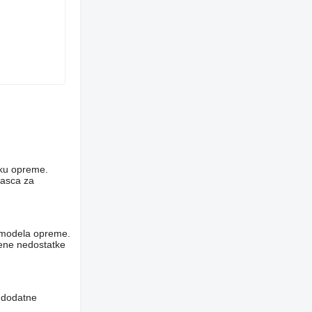
niku opreme.
rasca za
og modela opreme.
vene nedostatke
i dodatne