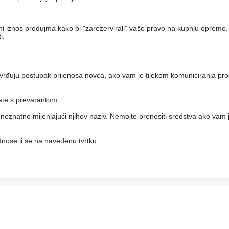
eni iznos predujma kako bi "zarezervirali" vaše pravo na kupnju opreme.
i.
vrđuju postupak prijenosa novca, ako vam je tijekom komuniciranja pro
rate s prevarantom.
i, neznatno mijenjajući njihov naziv. Nemojte prenositi sredstva ako vam j
 odnose li se na navedenu tvrtku.