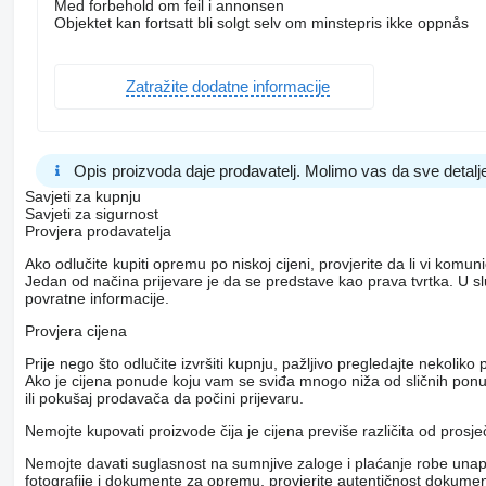
Med forbehold om feil i annonsen
Objektet kan fortsatt bli solgt selv om minstepris ikke oppnås
Zatražite dodatne informacije
Opis proizvoda daje prodavatelj. Molimo vas da sve detalje
Savjeti za kupnju
Savjeti za sigurnost
Provjera prodavatelja
Ako odlučite kupiti opremu po niskoj cijeni, provjerite da li vi komu
Jedan od načina prijevare je da se predstave kao prava tvrtka. U s
povratne informacije.
Provjera cijena
Prije nego što odlučite izvršiti kupnju, pažljivo pregledajte nekol
Ako je cijena ponude koju vam se sviđa mnogo niža od sličnih ponuda
ili pokušaj prodavača da počini prijevaru.
Nemojte kupovati proizvode čija je cijena previše različita od prosj
Nemojte davati suglasnost na sumnjive zaloge i plaćanje robe unapri
fotografije i dokumente za opremu, provjerite autentičnost dokumenat