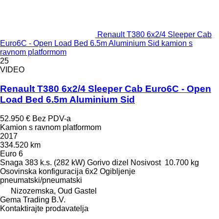
Renault T380 6x2/4 Sleeper Cab
Euro6C - Open Load Bed 6.5m Aluminium Sid kamion s
ravnom platformom
25
VIDEO
Renault T380 6x2/4 Sleeper Cab Euro6C - Open
Load Bed 6.5m Aluminium Sid
52.950 €
Bez PDV-a
Kamion s ravnom platformom
2017
334.520 km
Euro 6
Snaga
383 k.s. (282 kW)
Gorivo
dizel
Nosivost
10.700 kg
Osovinska konfiguracija
6x2
Ogibljenje
pneumatski/pneumatski
Nizozemska, Oud Gastel
Gema Trading B.V.
Kontaktirajte prodavatelja