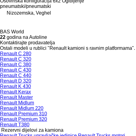
Osovinska konfiguracija
6x2
Ogibljenje
pneumatski/pneumatski
Nizozemska, Veghel
BAS World
22
godina na Autoline
Kontaktirajte prodavatelja
Ostali modeli u rublici "Renault kamioni s ravnim platformama".
Renault C 280
Renault C 320
Renault C 380
Renault C 430
Renault C 440
Renault D 320
Renault K 430
Renault Kerax
Renault Master
Renault Midlum
Renault Midlum 220
Renault Premium 310
Renault Premium 320
Renault T380
Rezervni dijelovi za kamiona
Renault Trucks upravljačke jedinice
Renault Trucks motori