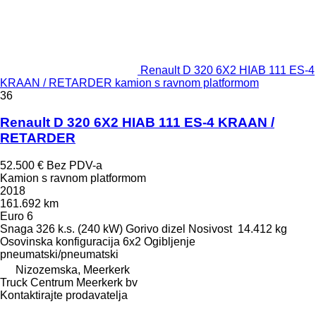
Renault D 320 6X2 HIAB 111 ES-4
KRAAN / RETARDER kamion s ravnom platformom
36
Renault D 320 6X2 HIAB 111 ES-4 KRAAN /
RETARDER
52.500 €
Bez PDV-a
Kamion s ravnom platformom
2018
161.692 km
Euro 6
Snaga
326 k.s. (240 kW)
Gorivo
dizel
Nosivost
14.412 kg
Osovinska konfiguracija
6x2
Ogibljenje
pneumatski/pneumatski
Nizozemska, Meerkerk
Truck Centrum Meerkerk bv
Kontaktirajte prodavatelja