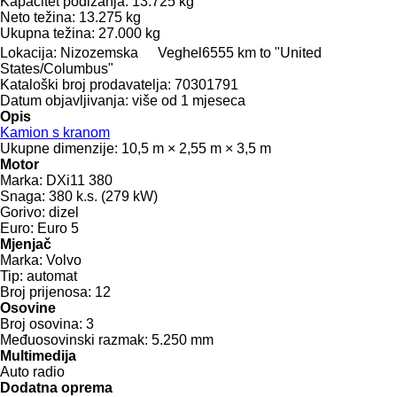
Kapacitet podizanja:
13.725 kg
Neto težina:
13.275 kg
Ukupna težina:
27.000 kg
Lokacija:
Nizozemska
Veghel
6555 km to "United
States/Columbus"
Kataloški broj prodavatelja:
70301791
Datum objavljivanja:
više od 1 mjeseca
Opis
Kamion s kranom
Ukupne dimenzije:
10,5 m × 2,55 m × 3,5 m
Motor
Marka:
DXi11 380
Snaga:
380 k.s. (279 kW)
Gorivo:
dizel
Euro:
Euro 5
Mjenjač
Marka:
Volvo
Tip:
automat
Broj prijenosa:
12
Osovine
Broj osovina:
3
Međuosovinski razmak:
5.250 mm
Multimedija
Auto radio
Dodatna oprema