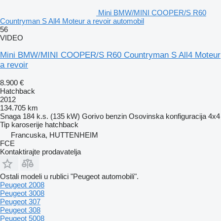
Mini BMW/MINI COOPER/S R60
Countryman S All4 Moteur a revoir automobil
56
VIDEO
Mini BMW/MINI COOPER/S R60 Countryman S All4 Moteur
a revoir
8.900 €
Hatchback
2012
134.705 km
Snaga
184 k.s. (135 kW)
Gorivo
benzin
Osovinska konfiguracija
4x4
Tip karoserije
hatchback
Francuska, HUTTENHEIM
FCE
Kontaktirajte prodavatelja
Ostali modeli u rublici "Peugeot automobili".
Peugeot 2008
Peugeot 3008
Peugeot 307
Peugeot 308
Peugeot 5008