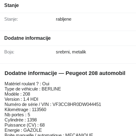
Stanje
Stanje:
rabljene
Dodatne informacije
Boja:
srebrni, metalik
Dodatne informacije — Peugeot 208 automobil
Matériel roulant ? : Oui
Type de véhicule : BERLINE
Modèle : 208
Version : 1.4 HDI
Numéro de série / VIN : VF3CC8HR0DW044451
Kilométrage : 113560
Nb portes : 5
Cylindrée : 1398
Puissance (CV) : 68
Energie : GAZOLE
Boite manuelle / automatique : MECANIQUE