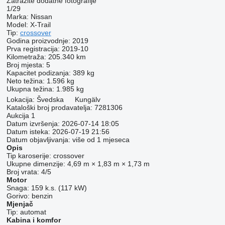
Zatražite dodatne fotografije
1/29
Marka:
Nissan
Model:
X-Trail
Tip:
crossover
Godina proizvodnje:
2019
Prva registracija:
2019-10
Kilometraža:
205.340 km
Broj mjesta:
5
Kapacitet podizanja:
389 kg
Neto težina:
1.596 kg
Ukupna težina:
1.985 kg
Lokacija:
Švedska
Kungälv
Kataloški broj prodavatelja:
7281306
Aukcija
1
Datum izvršenja:
2026-07-14 18:05
Datum isteka:
2026-07-19 21:56
Datum objavljivanja:
više od 1 mjeseca
Opis
Tip karoserije:
crossover
Ukupne dimenzije:
4,69 m × 1,83 m × 1,73 m
Broj vrata:
4/5
Motor
Snaga:
159 k.s. (117 kW)
Gorivo:
benzin
Mjenjač
Tip:
automat
Kabina i komfor