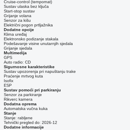
Cruise-control (tempomat)
Sustav ulaska bez ključa
Start-stop sustav
Grijanje volana
Senzor za kišu
Električni pogon prtljažnika
Dodatne opcije
Klima uređaj
Elektronsko podizanje stakala
Podešavanje visine unutarnjih sjedala
Grijanje sjedala
Multimedija
GPS
Auto radio:
CD
Sigurnosne karakteristike
Sustav upozorenja pri napuštanju trake
Praćenje mrtvog kuta
Isofix
ESP
Sustav pomoći pri parkiranju
Senzor za parkiranje
Rikverc kamera
Dodatna oprema
Automatska vučna kuka
Stanje
Stanje:
rabljene
Tehnički pregled do:
2026-12
Dodatne informacije