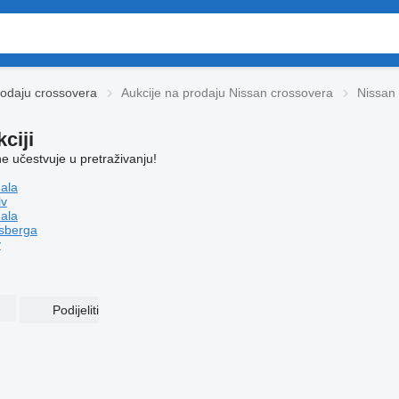
rodaju crossovera
Aukcije na prodaju Nissan crossovera
Nissan 
ciji
ne učestvuje u pretraživanju!
ala
lv
ala
sberga
v
Podijeliti