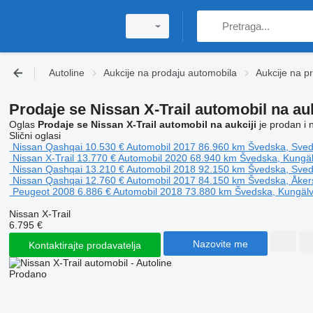
Autoline
Aukcije na prodaju automobila
Aukcije na p
Prodaje se Nissan X-Trail automobil na auk
Oglas
Prodaje se Nissan X-Trail automobil na aukciji
je prodan i 
Slični oglasi
Nissan Qashqai
10.530 €
Automobil
2017
86.960 km
Švedska, Sved
Nissan X-Trail
13.770 €
Automobil
2020
68.940 km
Švedska, Kungä
Nissan Qashqai
13.210 €
Automobil
2018
92.150 km
Švedska, Sved
Nissan Qashqai
12.760 €
Automobil
2017
84.150 km
Švedska, Åker
Peugeot 2008
6.886 €
Automobil
2018
73.880 km
Švedska, Kungäl
Nissan X-Trail
6.795 €
Nazovite me
Kontaktirajte prodavatelja
Prodano