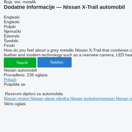
Boja:
sivi, metalik
Dodatne informacije — Nissan X-Trail automobil
Engleski
Engleski
Poljski
Njemački
Estonski
Švedski
Finski
How do you feel about a grey metallic Nissan X-Trail that combines c
leather and modern technology such as a rearview camera, LED head
Telefon
Napiši
Nissan automobili
Pronađeno:
236 oglasa
Prikaži
Potpišite se
Rezervni dijelovi za automobila
Nissan motori
Nissan glave cilindra
Nissan turbokompresori
Nissan m
Slični oglasi