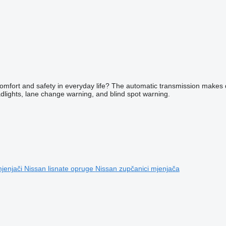
omfort and safety in everyday life? The automatic transmission makes dr
lights, lane change warning, and blind spot warning.
jenjači
Nissan lisnate opruge
Nissan zupčanici mjenjača