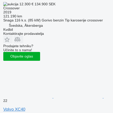
12.300 €
134.900 SEK
Crossover
2019
121.190 km
Snaga
116 k.s. (85 kW)
Gorivo
benzin
Tip karoserije
crossover
Švedska, Åkersberga
Kvdbil
Kontaktirajte prodavatelja
Prodajete tehniku?
Učinite to s nama!
Objavite oglas
22
Volvo XC40